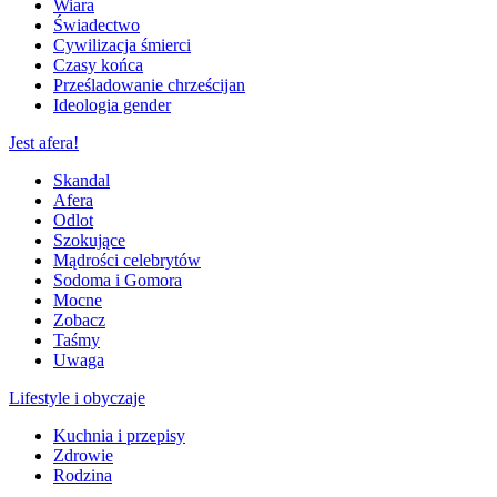
Wiara
Świadectwo
Cywilizacja śmierci
Czasy końca
Prześladowanie chrześcijan
Ideologia gender
Jest afera!
Skandal
Afera
Odlot
Szokujące
Mądrości celebrytów
Sodoma i Gomora
Mocne
Zobacz
Taśmy
Uwaga
Lifestyle i obyczaje
Kuchnia i przepisy
Zdrowie
Rodzina