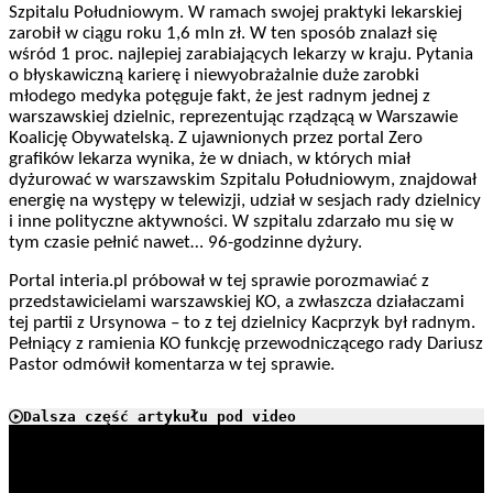
Szpitalu Południowym. W ramach swojej praktyki lekarskiej
zarobił w ciągu roku 1,6 mln zł. W ten sposób znalazł się
wśród 1 proc. najlepiej zarabiających lekarzy w kraju. Pytania
o błyskawiczną karierę i niewyobrażalnie duże zarobki
młodego medyka potęguje fakt, że jest radnym jednej z
warszawskiej dzielnic, reprezentując rządzącą w Warszawie
Koalicję Obywatelską. Z ujawnionych przez portal Zero
grafików lekarza wynika, że w dniach, w których miał
dyżurować w warszawskim Szpitalu Południowym, znajdował
energię na występy w telewizji, udział w sesjach rady dzielnicy
i inne polityczne aktywności. W szpitalu zdarzało mu się w
tym czasie pełnić nawet… 96-godzinne dyżury.
Portal interia.pl próbował w tej sprawie porozmawiać z
przedstawicielami warszawskiej KO, a zwłaszcza działaczami
tej partii z Ursynowa – to z tej dzielnicy Kacprzyk był radnym.
Pełniący z ramienia KO funkcję przewodniczącego rady Dariusz
Pastor odmówił komentarza w tej sprawie.
Dalsza część artykułu pod video