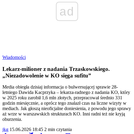
ad
Wiadomości
Lekarz-milioner z nadania Trzaskowskiego.
„Niezadowolenie w KO sięga sufitu”
Media obiegła dzisiaj informacja o bulwersującej sprawie 28-
letniego Dawida Kacprzyka – lekarza-radnego z nadania KO, który
w 2025 roku zarobił 1,6 mln złotych, przepracował średnio 331
godzin miesięcznie, a oprócz tego znalazł czas na liczne wizyty w
mediach. Jak głoszą nieoficjalne doniesienia, z powodu jego sprawy
aż wrze w warszawskich strukturach KO. Inni radni też nie kryją
oburzenia.
jkg
15.06.2026 18:45
2 min czytania