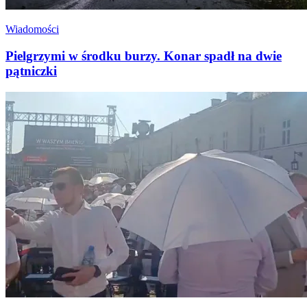
Wiadomości
Pielgrzymi w środku burzy. Konar spadł na dwie
pątniczki