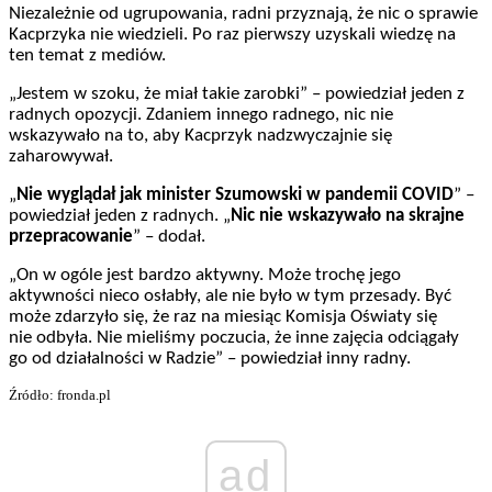
Niezależnie od ugrupowania, radni przyznają, że nic o sprawie
Kacprzyka nie wiedzieli. Po raz pierwszy uzyskali wiedzę na
ten temat z mediów.
„Jestem w szoku, że miał takie zarobki” – powiedział jeden z
radnych opozycji. Zdaniem innego radnego, nic nie
wskazywało na to, aby Kacprzyk nadzwyczajnie się
zaharowywał.
„
Nie wyglądał jak minister Szumowski w pandemii COVID
” –
powiedział jeden z radnych. „
Nic nie wskazywało na skrajne
przepracowanie
” – dodał.
„On w ogóle jest bardzo aktywny. Może trochę jego
aktywności nieco osłabły, ale nie było w tym przesady. Być
może zdarzyło się, że raz na miesiąc Komisja Oświaty się
nie odbyła. Nie mieliśmy poczucia, że inne zajęcia odciągały
go od działalności w Radzie” – powiedział inny radny.
Źródło: fronda.pl
ad