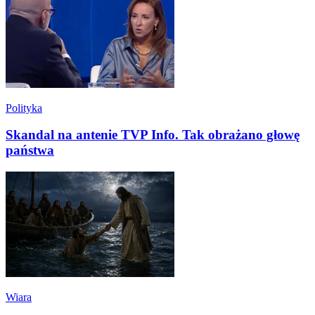
Polityka
Skandal na antenie TVP Info. Tak obrażano głowę
państwa
Wiara