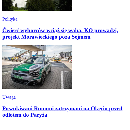
Polityka
Ćwierć wyborców wciąż się waha. KO prowadzi,
projekt Morawieckiego poza Sejmem
Uwaga
Poszukiwani Rumuni zatrzymani na Okęciu przed
odlotem do Paryża