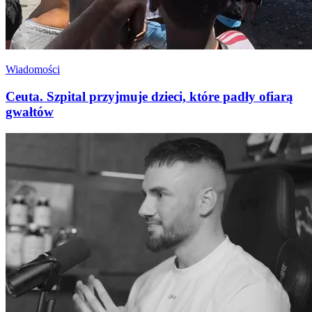
Wiadomości
Ceuta. Szpital przyjmuje dzieci, które padły ofiarą
gwałtów