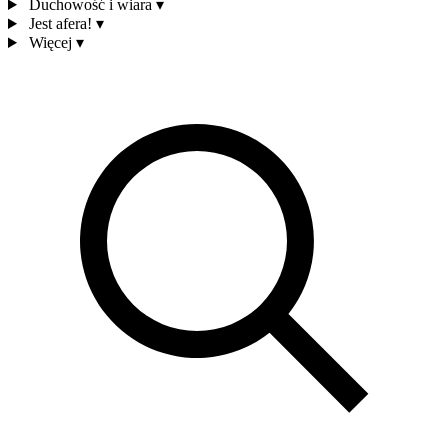
Duchowość i wiara
▾
Jest afera!
▾
Więcej
▾