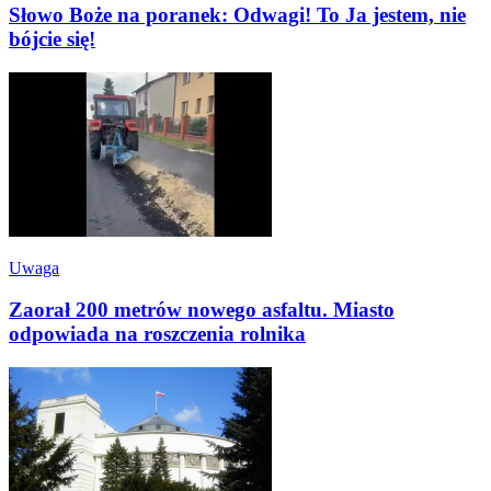
Słowo Boże na poranek: Odwagi! To Ja jestem, nie
bójcie się!
Uwaga
Zaorał 200 metrów nowego asfaltu. Miasto
odpowiada na roszczenia rolnika