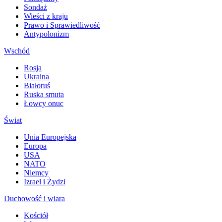
Sondaż
Wieści z kraju
Prawo i Sprawiedliwość
Antypolonizm
Wschód
Rosja
Ukraina
Białoruś
Ruska smuta
Łowcy onuc
Świat
Unia Europejska
Europa
USA
NATO
Niemcy
Izrael i Żydzi
Duchowość i wiara
Kościół