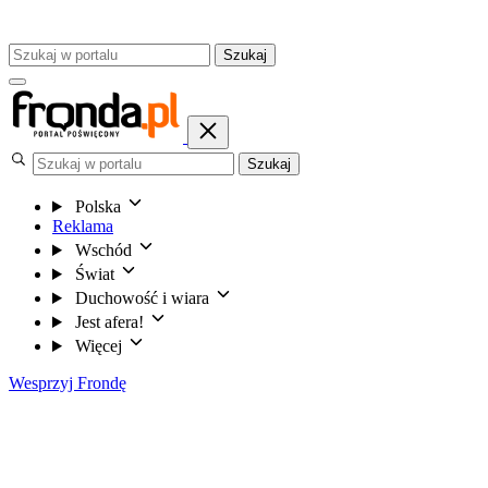
Szukaj
Szukaj
Polska
Reklama
Wschód
Świat
Duchowość i wiara
Jest afera!
Więcej
Wesprzyj Frondę