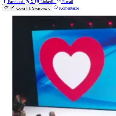
Facebook
X
LinkedIn
E-mail
Komentarze
Kopiuj link
Skopiowano