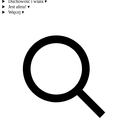
Duchowość i wiara
▾
Jest afera!
▾
Więcej
▾