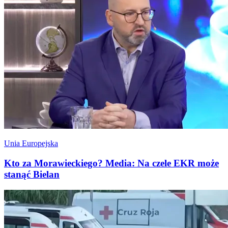
Unia Europejska
Kto za Morawieckiego? Media: Na czele EKR może
stanąć Bielan