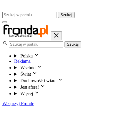
Szukaj
Szukaj
Polska
Reklama
Wschód
Świat
Duchowość i wiara
Jest afera!
Więcej
Wesprzyj Frondę