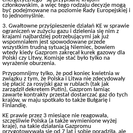
członkowskim, a więc tego rodzaju decyzje mogą
być podejmowane na poziomie Rady Europejskiej i
to jednomyślnie.
3. Gwałtowne przyśpieszenie działań KE w sprawie
ograniczeń w zużyciu gazu i dzielenia się nim z
krajami najbardziej potrzebującymi jak już
wspomniałem jest spowodowane przede
wszystkim trudną sytuacją Niemiec, bowiem
wtedy kiedy Gazprom zakręcał kurek gazowy dla
Polski czy Litwy, Komisje stać było tylko na
wyrażenie oburzenia.
Przypomnijmy tylko, że pod koniec kwietnia w
związku z tym, że Polska i Litwa nie zdecydowały
się płacić za rosyjski gaz w rublach (tak jak
zarządził dekretem Putin), Gazprom łamiąc
zawarte kontrakty przestał dostarczać gaz do tych
krajów, w maju spotkało to także Bułgarię i
Finlandię.
KE prawie przez 3 miesiące nie reagowała,
szczęśliwie Polska (a także wymienione wyżej
kraje), na takie działania Gazpromu
przygotowywała się od 7 lat i sobie poradziła, ale