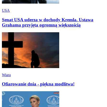
USA
Senat USA uderza w dochody Kremla. Ustawa
Grahama przyjęta ogromną większością
Wiara
Ofiarowanie dnia - piękna modlitwa!