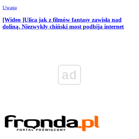
Uwaga
[Wideo ]Ulica jak z filmów fantasy zawisła nad
doliną. Niezwykły chiński most podbija internet
ad