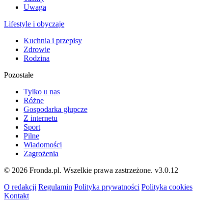
Uwaga
Lifestyle i obyczaje
Kuchnia i przepisy
Zdrowie
Rodzina
Pozostałe
Tylko u nas
Różne
Gospodarka głupcze
Z internetu
Sport
Pilne
Wiadomości
Zagrożenia
© 2026 Fronda.pl. Wszelkie prawa zastrzeżone.
v3.0.12
O redakcji
Regulamin
Polityka prywatności
Polityka cookies
Kontakt