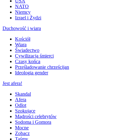
USA
NATO
Niemcy
Izrael i Żydzi
Duchowość i wiara
Kościół
Wiara
Świadectwo
Cywilizacja śmierci
Czasy końca
Prześladowanie chrześcijan
Ideologia gender
Jest afera!
Skandal
Afera
Odlot
Szokujące
Mądrości celebrytów
Sodoma i Gomora
Mocne
Zobacz
Taśmy