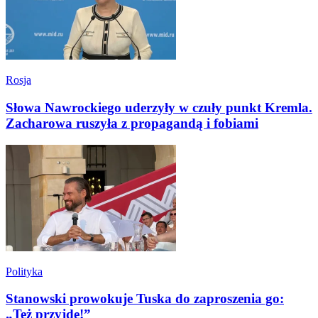
Rosja
Słowa Nawrockiego uderzyły w czuły punkt Kremla.
Zacharowa ruszyła z propagandą i fobiami
Polityka
Stanowski prowokuje Tuska do zaproszenia go:
„Też przyjdę!”