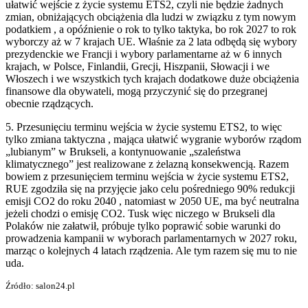
ułatwić wejście z życie systemu ETS2, czyli nie będzie żadnych
zmian, obniżających obciążenia dla ludzi w związku z tym nowym
podatkiem , a opóźnienie o rok to tylko taktyka, bo rok 2027 to rok
wyborczy aż w 7 krajach UE. Właśnie za 2 lata odbędą się wybory
prezydenckie we Francji i wybory parlamentarne aż w 6 innych
krajach, w Polsce, Finlandii, Grecji, Hiszpanii, Słowacji i we
Włoszech i we wszystkich tych krajach dodatkowe duże obciążenia
finansowe dla obywateli, mogą przyczynić się do przegranej
obecnie rządzących.
5. Przesunięciu terminu wejścia w życie systemu ETS2, to więc
tylko zmiana taktyczna , mająca ułatwić wygranie wyborów rządom
„lubianym” w Brukseli, a kontynuowanie „szaleństwa
klimatycznego” jest realizowane z żelazną konsekwencją. Razem
bowiem z przesunięciem terminu wejścia w życie systemu ETS2,
RUE zgodziła się na przyjęcie jako celu pośredniego 90% redukcji
emisji CO2 do roku 2040 , natomiast w 2050 UE, ma być neutralna
jeżeli chodzi o emisję CO2. Tusk więc niczego w Brukseli dla
Polaków nie załatwił, próbuje tylko poprawić sobie warunki do
prowadzenia kampanii w wyborach parlamentarnych w 2027 roku,
marząc o kolejnych 4 latach rządzenia. Ale tym razem się mu to nie
uda.
Źródło: salon24.pl