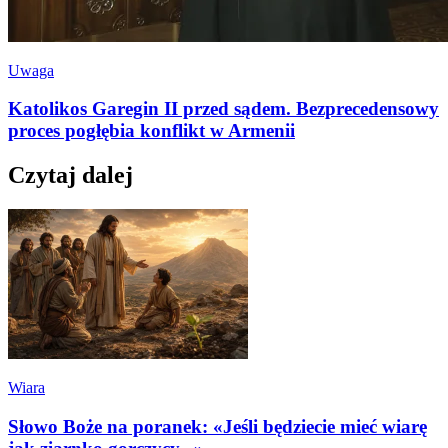
Uwaga
Katolikos Garegin II przed sądem. Bezprecedensowy
proces pogłębia konflikt w Armenii
Czytaj dalej
Wiara
Słowo Boże na poranek: «Jeśli będziecie mieć wiarę