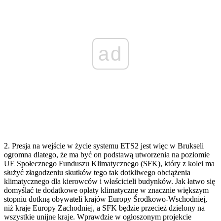
ad
2. Presja na wejście w życie systemu ETS2 jest więc w Brukseli
ogromna dlatego, że ma być on podstawą utworzenia na poziomie
UE Społecznego Funduszu Klimatycznego (SFK), który z kolei ma
służyć złagodzeniu skutków tego tak dotkliwego obciążenia
klimatycznego dla kierowców i właścicieli budynków. Jak łatwo się
domyślać te dodatkowe opłaty klimatyczne w znacznie większym
stopniu dotkną obywateli krajów Europy Środkowo-Wschodniej,
niż kraje Europy Zachodniej, a SFK będzie przecież dzielony na
wszystkie unijne kraje. Wprawdzie w ogłoszonym projekcie