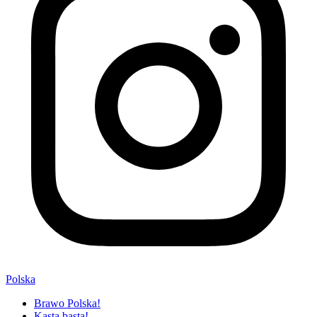
Polska
Brawo Polska!
Kasta basta!