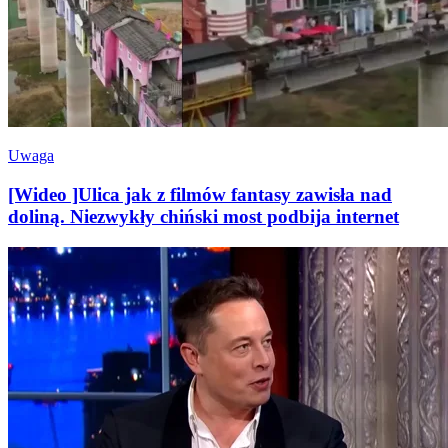
Uwaga
[Wideo ]Ulica jak z filmów fantasy zawisła nad
doliną. Niezwykły chiński most podbija internet