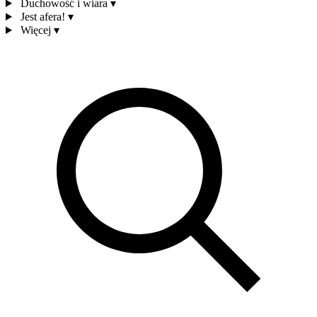
Duchowość i wiara
▾
Jest afera!
▾
Więcej
▾