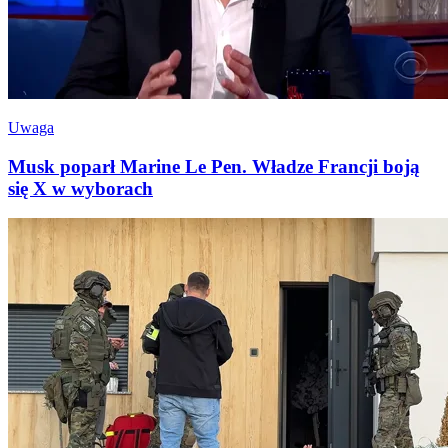
Uwaga
Musk poparł Marine Le Pen. Władze Francji boją
się X w wyborach