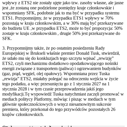
wpływy z ETS2 nie zostały ujęte jako tzw. zasoby własne, ale jasne
jest ,że zostaną one podzielone pomiędzy kraje członkowskie i
wspomniany SFK, podobnie jak to ma być w przypadku systemu
ETS1. Przypomnijmy, że w przypadku ETS1 wpływy w 70%
pozostają w kraju członkowskim, a w 30% mają być przekazywane
do budżetu UE ,w przypadku ETS2, może to być propozycja: 50%
zostaje w kraju członkowskim , drugie 50% jest przekazywane do
SFK.
3. Przypomnijmy także, że po ostatnim posiedzeniu Rady
Europejskiej w Brukseli właśnie premier Donald Tusk, stwierdził,
że udało mu się do konkluzjach tego szczytu wpisać „rewizję”
ETS2, czyli mechanizmu dodatkowo opodatkowującego nośniki
energii związane z transportem (paliwa) i ogrzewaniem budynków
(gaz, prąd, węgiel, olej opałowy). Wspomniana przez Tuska
„rewizja” ETS2, miałaby polegać na odroczeniu wejścia w życie
tego podatku, a więc przesunięciu go z 1 stycznia 2027 na 1
stycznia 2028 i w tym czasie przeprowadzenia jakiś jego
modyfikacji.Tę wypowiedź Tuska natychmiast zaczęli promować w
mediach politycy Platformy, mówiąc i pisząc w mediach w tym
głównie społecznościowych o wręcz niesamowitym sukcesie
premiera, który przekonał do tego przywódców pozostałych 26
krajów członkowskich.