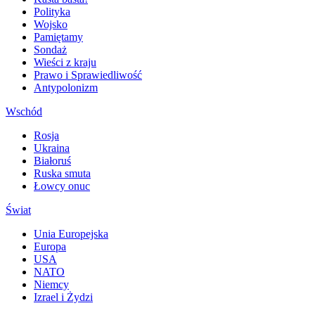
Polityka
Wojsko
Pamiętamy
Sondaż
Wieści z kraju
Prawo i Sprawiedliwość
Antypolonizm
Wschód
Rosja
Ukraina
Białoruś
Ruska smuta
Łowcy onuc
Świat
Unia Europejska
Europa
USA
NATO
Niemcy
Izrael i Żydzi