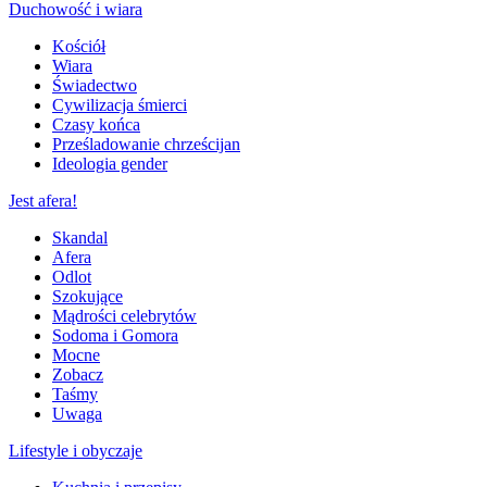
Duchowość i wiara
Kościół
Wiara
Świadectwo
Cywilizacja śmierci
Czasy końca
Prześladowanie chrześcijan
Ideologia gender
Jest afera!
Skandal
Afera
Odlot
Szokujące
Mądrości celebrytów
Sodoma i Gomora
Mocne
Zobacz
Taśmy
Uwaga
Lifestyle i obyczaje