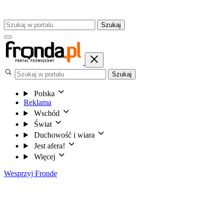
Szukaj
Szukaj
Polska
Reklama
Wschód
Świat
Duchowość i wiara
Jest afera!
Więcej
Wesprzyj Frondę