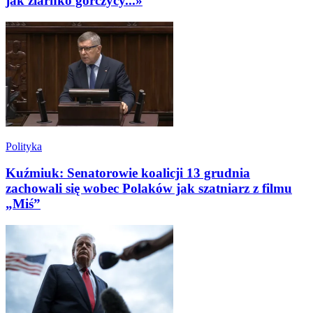
jak ziarnko gorczycy...»
Polityka
Kuźmiuk: Senatorowie koalicji 13 grudnia
zachowali się wobec Polaków jak szatniarz z filmu
„Miś”