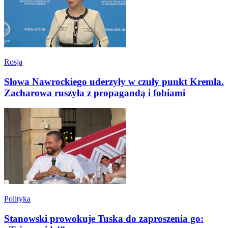
Rosja
Słowa Nawrockiego uderzyły w czuły punkt Kremla.
Zacharowa ruszyła z propagandą i fobiami
Polityka
Stanowski prowokuje Tuska do zaproszenia go: