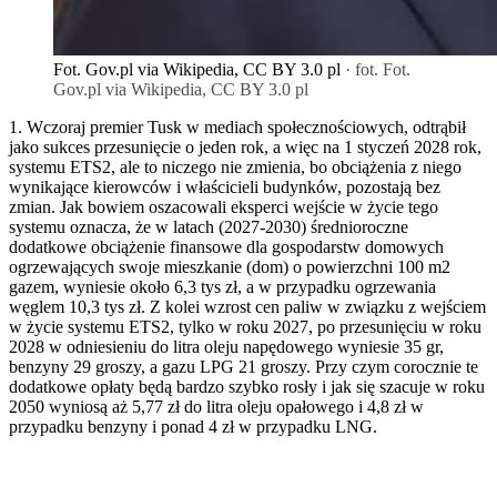
Fot. Gov.pl via Wikipedia, CC BY 3.0 pl
· fot. Fot.
Gov.pl via Wikipedia, CC BY 3.0 pl
1. Wczoraj premier Tusk w mediach społecznościowych, odtrąbił
jako sukces przesunięcie o jeden rok, a więc na 1 styczeń 2028 rok,
systemu ETS2, ale to niczego nie zmienia, bo obciążenia z niego
wynikające kierowców i właścicieli budynków, pozostają bez
zmian. Jak bowiem oszacowali eksperci wejście w życie tego
systemu oznacza, że w latach (2027-2030) średnioroczne
dodatkowe obciążenie finansowe dla gospodarstw domowych
ogrzewających swoje mieszkanie (dom) o powierzchni 100 m2
gazem, wyniesie około 6,3 tys zł, a w przypadku ogrzewania
węglem 10,3 tys zł. Z kolei wzrost cen paliw w związku z wejściem
w życie systemu ETS2, tylko w roku 2027, po przesunięciu w roku
2028 w odniesieniu do litra oleju napędowego wyniesie 35 gr,
benzyny 29 groszy, a gazu LPG 21 groszy. Przy czym corocznie te
dodatkowe opłaty będą bardzo szybko rosły i jak się szacuje w roku
2050 wyniosą aż 5,77 zł do litra oleju opałowego i 4,8 zł w
przypadku benzyny i ponad 4 zł w przypadku LNG.