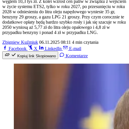
węglem 10,3 tys zł. Z kolei wzrost cen paliw w związku z wejściem
w życie systemu ETS2, tylko w roku 2027, po przesunięciu w roku
2028 w odniesieniu do litra oleju napędowego wyniesie 35 gr,
benzyny 29 groszy, a gazu LPG 21 groszy. Przy czym corocznie te
dodatkowe opłaty będą bardzo szybko rosły i jak się szacuje w roku
2050 wyniosą aż 5,77 zł do litra oleju opałowego i 4,8 zł w
przypadku benzyny i ponad 4 zł w przypadku LNG.
Zbigniew Kuźmiuk
06.11.2025 08:11
4 min czytania
Facebook
X
LinkedIn
E-mail
Komentarze
Kopiuj link
Skopiowano