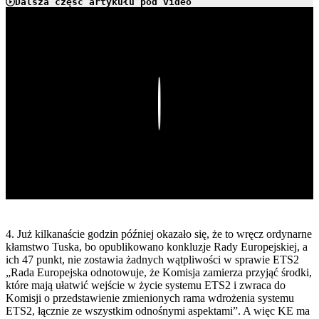
Dalsza część artykułu pod video
Play
4. Już kilkanaście godzin później okazało się, że to wręcz ordynarne
kłamstwo Tuska, bo opublikowano konkluzje Rady Europejskiej, a
ich 47 punkt, nie zostawia żadnych wątpliwości w sprawie ETS2
„Rada Europejska odnotowuje, że Komisja zamierza przyjąć środki,
które mają ułatwić wejście w życie systemu ETS2 i zwraca do
Komisji o przedstawienie zmienionych rama wdrożenia systemu
ETS2, łącznie ze wszystkim odnośnymi aspektami”. A więc KE ma