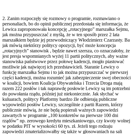
2. Zanim rozpoczęły się rozmowy o programie, rozmawiano o
personaliach, bo do opinii publicznej przedostała się informacja, że
Lewica zaproponowała koncepcję „rotacyjnego” marszałka Sejmu,
jak można przypuszczać z myślą, że w ten sposób przez 2 lata
marszałkiem będzie jej przewodniczący Włodzimierz Czarzasty. Ba
jak mówią niektórzy politycy opozycji, być może koncepcja
„rotacyjnych” stanowisk , będzie nawet szersza, co oznaczałoby, że
jest presja wspomnianych wyżej 11 partii politycznych, aby ważne
stanowiska państwowe przez połowę kadencji, mogło piastować
możliwie jak najwięcej ich przedstawicieli. Staranie Lewicy o
funkcję marszałka Sejmu i to jak można przypuszczać w pierwszej
części kadencji, można rozumieć jak zabezpieczenie swej obecności
w koalicji, bowiem Koalicja Obywatelska i Trzecia Droga mają
razem 222 posłów i tak naprawdę posłowie Lewicy są im potrzebni
do powołania rządu, później już niekoniecznie. Jak słychać w
kuluarach, politycy Platformy bardzo źle odbierają publiczne
wypowiedzi posłów Lewicy, szczególnie z partii Razem, którzy
publicznie mówią, że nie będą popierali ważnych zapowiedzi
zawartych w programie „100 konkretów na pierwsze 100 dni
rządów” np. zerowego kredytu mieszkaniowego, czy kwoty wolnej
w podatku PIT w wysokości 60 tys. zł. Jeżeli tego rodzaju
zapowiedzi zmaterializowałby się także w głosowaniach na sali