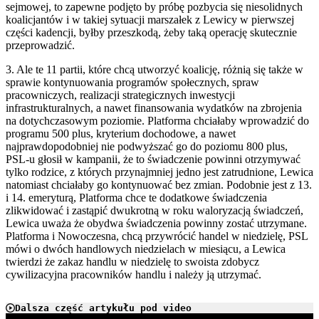
sejmowej, to zapewne podjęto by próbę pozbycia się niesolidnych
koalicjantów i w takiej sytuacji marszałek z Lewicy w pierwszej
części kadencji, byłby przeszkodą, żeby taką operację skutecznie
przeprowadzić.
3. Ale te 11 partii, które chcą utworzyć koalicję, różnią się także w
sprawie kontynuowania programów społecznych, spraw
pracowniczych, realizacji strategicznych inwestycji
infrastrukturalnych, a nawet finansowania wydatków na zbrojenia
na dotychczasowym poziomie. Platforma chciałaby wprowadzić do
programu 500 plus, kryterium dochodowe, a nawet
najprawdopodobniej nie podwyższać go do poziomu 800 plus,
PSL-u głosił w kampanii, że to świadczenie powinni otrzymywać
tylko rodzice, z których przynajmniej jedno jest zatrudnione, Lewica
natomiast chciałaby go kontynuować bez zmian. Podobnie jest z 13.
i 14. emeryturą, Platforma chce te dodatkowe świadczenia
zlikwidować i zastąpić dwukrotną w roku waloryzacją świadczeń,
Lewica uważa że obydwa świadczenia powinny zostać utrzymane.
Platforma i Nowoczesna, chcą przywrócić handel w niedzielę, PSL
mówi o dwóch handlowych niedzielach w miesiącu, a Lewica
twierdzi że zakaz handlu w niedzielę to swoista zdobycz
cywilizacyjna pracowników handlu i należy ją utrzymać.
Dalsza część artykułu pod video