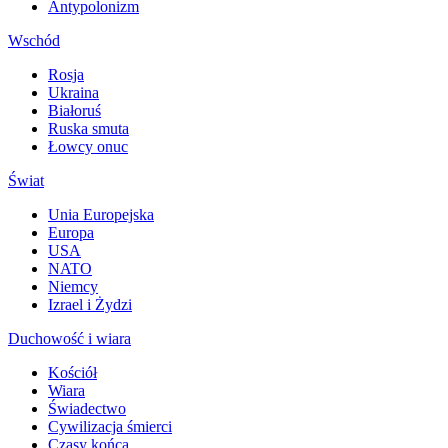
Antypolonizm
Wschód
Rosja
Ukraina
Białoruś
Ruska smuta
Łowcy onuc
Świat
Unia Europejska
Europa
USA
NATO
Niemcy
Izrael i Żydzi
Duchowość i wiara
Kościół
Wiara
Świadectwo
Cywilizacja śmierci
Czasy końca