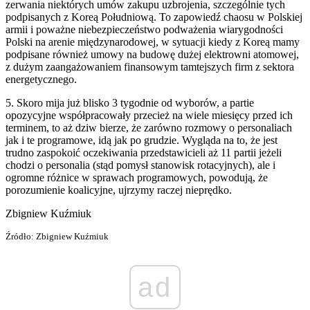
zerwania niektórych umów zakupu uzbrojenia, szczególnie tych
podpisanych z Koreą Południową. To zapowiedź chaosu w Polskiej
armii i poważne niebezpieczeństwo podważenia wiarygodności
Polski na arenie międzynarodowej, w sytuacji kiedy z Koreą mamy
podpisane również umowy na budowę dużej elektrowni atomowej,
z dużym zaangażowaniem finansowym tamtejszych firm z sektora
energetycznego.
5. Skoro mija już blisko 3 tygodnie od wyborów, a partie
opozycyjne współpracowały przecież na wiele miesięcy przed ich
terminem, to aż dziw bierze, że zarówno rozmowy o personaliach
jak i te programowe, idą jak po grudzie. Wygląda na to, że jest
trudno zaspokoić oczekiwania przedstawicieli aż 11 partii jeżeli
chodzi o personalia (stąd pomysł stanowisk rotacyjnych), ale i
ogromne różnice w sprawach programowych, powodują, że
porozumienie koalicyjne, ujrzymy raczej nieprędko.
Zbigniew Kuźmiuk
Źródło: Zbigniew Kuźmiuk
ad