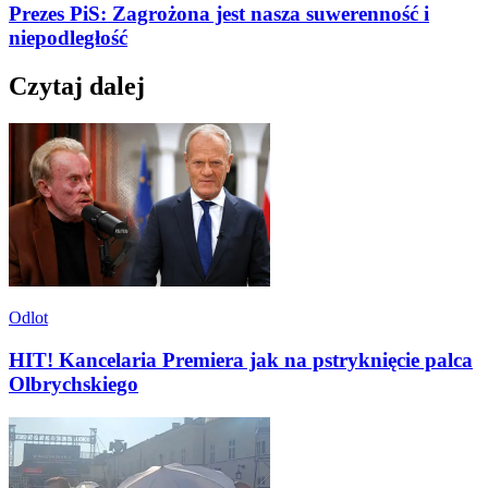
Prezes PiS: Zagrożona jest nasza suwerenność i
niepodległość
Czytaj dalej
Odlot
HIT! Kancelaria Premiera jak na pstryknięcie palca
Olbrychskiego