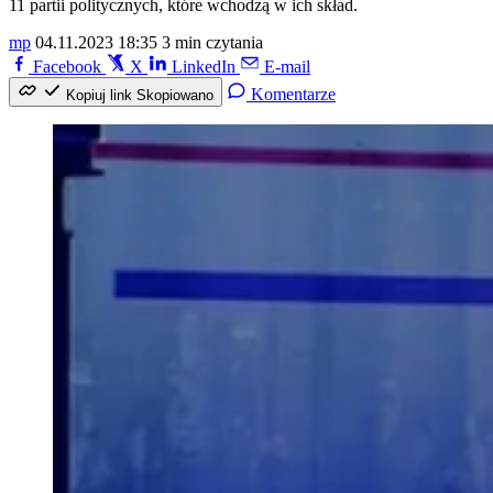
11 partii politycznych, które wchodzą w ich skład.
mp
04.11.2023 18:35
3 min czytania
Facebook
X
LinkedIn
E-mail
Komentarze
Kopiuj link
Skopiowano