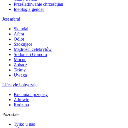
Prześladowanie chrześcijan
Ideologia gender
Jest afera!
Skandal
Afera
Odlot
Szokujące
Mądrości celebrytów
Sodoma i Gomora
Mocne
Zobacz
Taśmy
Uwaga
Lifestyle i obyczaje
Kuchnia i przepisy
Zdrowie
Rodzina
Pozostałe
Tylko u nas