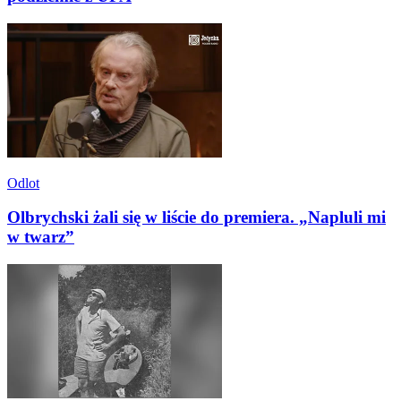
Odlot
Olbrychski żali się w liście do premiera. „Napluli mi
w twarz”