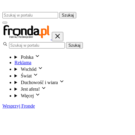
Szukaj
Szukaj
Polska
Reklama
Wschód
Świat
Duchowość i wiara
Jest afera!
Więcej
Wesprzyj Frondę