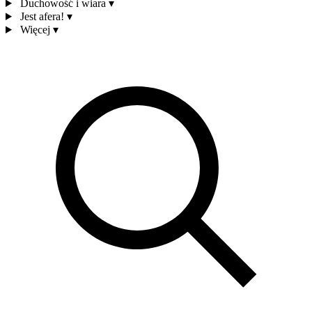
Duchowość i wiara
▾
Jest afera!
▾
Więcej
▾