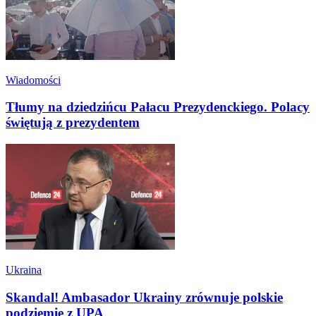
Wiadomości
Tłumy na dziedzińcu Pałacu Prezydenckiego. Polacy
świętują z prezydentem
Ukraina
Skandal! Ambasador Ukrainy zrównuje polskie
podziemie z UPA