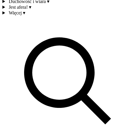
Duchowość i wiara
▾
Jest afera!
▾
Więcej
▾