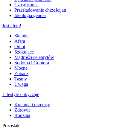
Czasy końca
Prześladowanie chrześcijan
Ideologia gender
Jest afera!
Skandal
Afera
Odlot
Szokujące
Mądrości celebrytów
Sodoma i Gomora
Mocne
Zobacz
Taśmy
Uwaga
Lifestyle i obyczaje
Kuchnia i przepisy
Zdrowie
Rodzina
Pozostałe