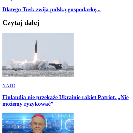
Dlatego Tusk zwija polską gospodarkę...
Czytaj dalej
NATO
Finlandia nie przekaże Ukrainie rakiet Patriot. „Nie
możemy ryzykować”