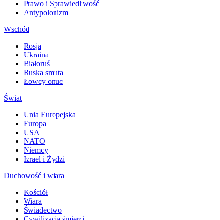
Prawo i Sprawiedliwość
Antypolonizm
Wschód
Rosja
Ukraina
Białoruś
Ruska smuta
Łowcy onuc
Świat
Unia Europejska
Europa
USA
NATO
Niemcy
Izrael i Żydzi
Duchowość i wiara
Kościół
Wiara
Świadectwo
Cywilizacja śmierci