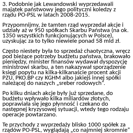
3. Podobnie jak Lewandowski wyprzedawali
majątek państwowy jego polityczni koledzy z
rządu PO-PSL w latach 2008-2015.
Przypomnijmy, że tamten rząd wyprzedał akcje i
udziały aż w 950 spółkach Skarbu Państwa (na ok.
1350 wszystkich funkcjonujących w Polsce),
uzyskując za to tylko niewiele ponad 58 mld zł.
Często niestety była to sprzedaż chaotyczna, wręcz
pod bieżące potrzeby budżetu państwa, brakowało
pieniędzy, minister finansów wydawał dyspozycję
ministrowi skarbu, a ten nakazywał sporządzenie
księgi popytu na kilka-kilkanaście procent akcji
PZU, PKO.BP czy KGHM albo jakiejś innej spółki
należącej do naszych „sreber rodowych”.
Po kilku dniach akcje były już sprzedane, do
budżetu wpływało kilka miliardów złotych,
poprawiała się jego płynność i czekano do
następnej kryzysowej sytuacji, wtedy tego rodzaju
operacje powtarzano.
Te przychody z wyprzedaży blisko 1000 spółek za
rządów PO-PSL, wyglądają „co najmniej skromnie”