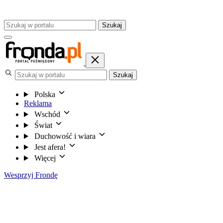
Szukaj
Szukaj
Polska
Reklama
Wschód
Świat
Duchowość i wiara
Jest afera!
Więcej
Wesprzyj Frondę