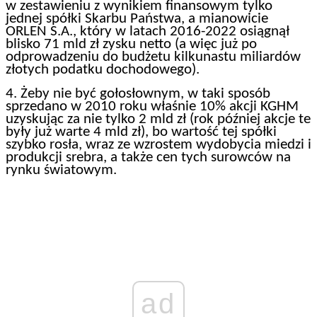
w zestawieniu z wynikiem finansowym tylko
jednej spółki Skarbu Państwa, a mianowicie
ORLEN S.A., który w latach 2016-2022 osiągnął
blisko 71 mld zł zysku netto (a więc już po
odprowadzeniu do budżetu kilkunastu miliardów
złotych podatku dochodowego).
4. Żeby nie być gołosłownym, w taki sposób
sprzedano w 2010 roku właśnie 10% akcji KGHM
uzyskując za nie tylko 2 mld zł (rok później akcje te
były już warte 4 mld zł), bo wartość tej spółki
szybko rosła, wraz ze wzrostem wydobycia miedzi i
produkcji srebra, a także cen tych surowców na
rynku światowym.
ad