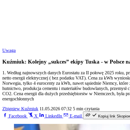
Uwaga
Kuźmiuk: Kolejny „sukces” ekipy Tuska - w Polsce n
1. Według najnowszych danych Eurostatu za II połowę 2025 roku, pr
netto energii elektrycznej ( bez podatku VAT). Cena za kWh wyniosła 
Norwegia, tylko 4 eurocenty za kWh, nawet sąsiednie Niemcy, które 
hutnictwo, produkcja cementu i materiałów budowlanych, przemysł ch
CO2. Cena energii dla dużych przedsiębiorstw w Niemczech, była pra
energochłonnych
Zbigniew Kuźmiuk
11.05.2026 07:32
5 min czytania
Facebook
X
LinkedIn
E-mail
Kopiuj link
Skopio