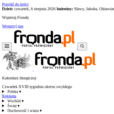
Przejdź do treści
Dzień:
czwartek, 6 sierpnia 2026
Imieniny:
Sławy, Jakuba, Oktawia
Wspieraj Frondę
Wesprzyj nas
Kalendarz liturgiczny
Czwartek XVIII tygodnia okresu zwykłego
Polska
▾
Reklama
Wschód
▾
Świat
▾
Duchowość i wiara
▾