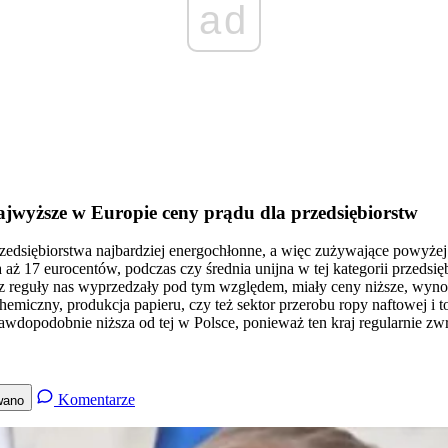
ad
ajwyższe w Europie ceny prądu dla przedsiębiorstw
zedsiębiorstwa najbardziej energochłonne, a więc zużywające powyże
aż 17 eurocentów, podczas czy średnia unijna w tej kategorii przedsię
z reguły nas wyprzedzały pod tym względem, miały ceny niższe, wynos
emiczny, produkcja papieru, czy też sektor przerobu ropy naftowej i 
wdopodobnie niższa od tej w Polsce, ponieważ ten kraj regularnie zw
Komentarze
wano