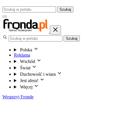
Szukaj
Szukaj
Polska
Reklama
Wschód
Świat
Duchowość i wiara
Jest afera!
Więcej
Wesprzyj Frondę