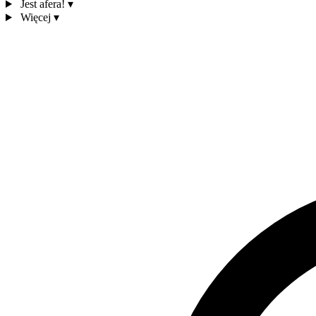
Jest afera!
▾
Więcej
▾