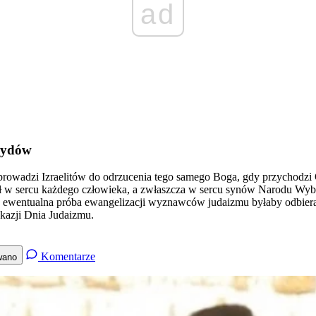
ad
 Żydów
owadzi Izraelitów do odrzucenia tego samego Boga, gdy przychodzi On
ił w sercu każdego człowieka, a zwłaszcza w sercu synów Narodu Wyb
ewentualna próba ewangelizacji wyznawców judaizmu byłaby odbierana
okazji Dnia Judaizmu.
Komentarze
wano