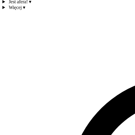
Jest afera!
▾
Więcej
▾