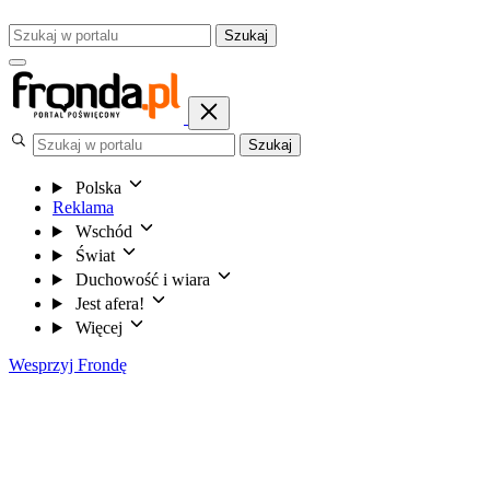
Szukaj
Szukaj
Polska
Reklama
Wschód
Świat
Duchowość i wiara
Jest afera!
Więcej
Wesprzyj Frondę