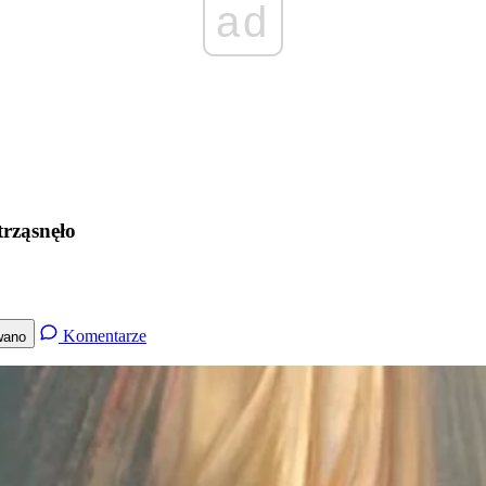
ad
rząsnęło
Komentarze
wano