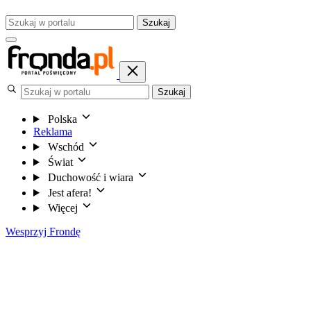
Szukaj
Szukaj
Polska
Reklama
Wschód
Świat
Duchowość i wiara
Jest afera!
Więcej
Wesprzyj Frondę