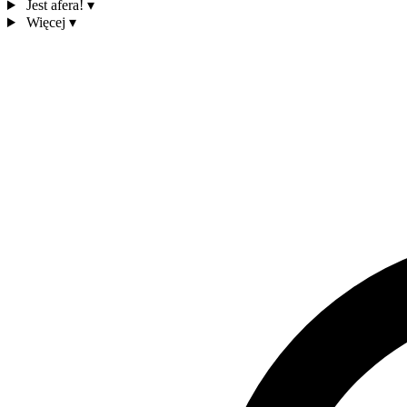
Jest afera!
▾
Więcej
▾