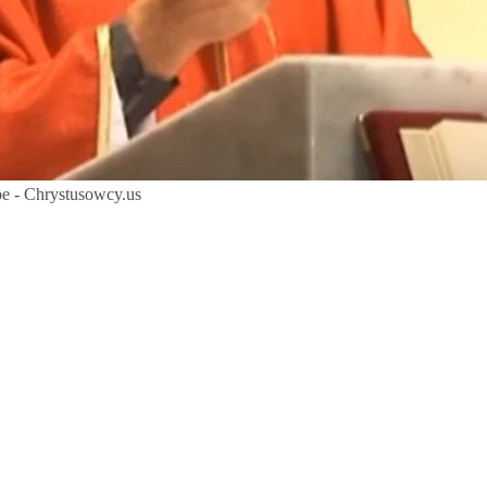
be - Chrystusowcy.us