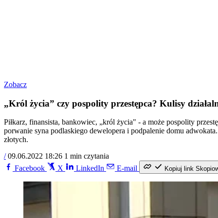
Zobacz
„Król życia” czy pospolity przestępca? Kulisy działal
Piłkarz, finansista, bankowiec, „król życia" - a może pospolity prz
porwanie syna podlaskiego dewelopera i podpalenie domu adwokata. I
złotych.
/
09.06.2022 18:26
1 min czytania
Facebook
X
LinkedIn
E-mail
Kopiuj link
Skopio