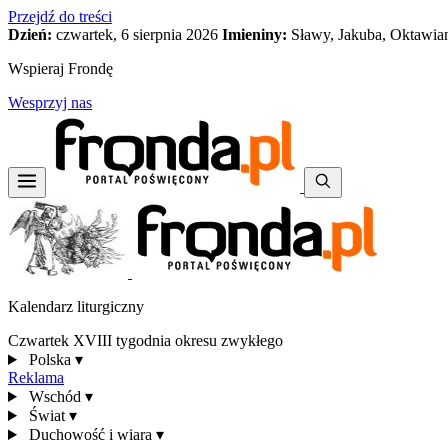
Przejdź do treści
Dzień:
czwartek, 6 sierpnia 2026
Imieniny:
Sławy, Jakuba, Oktawia
Wspieraj Frondę
Wesprzyj nas
Kalendarz liturgiczny
Czwartek XVIII tygodnia okresu zwykłego
Polska
▾
Reklama
Wschód
▾
Świat
▾
Duchowość i wiara
▾