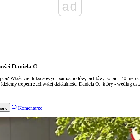
ad
ności Daniela O.
estępca? Właściciel luksusowych samochodów, jachtów, ponad 140 nieruc
dziemy tropem zuchwałej działalności Daniela O., który - według usta
Komentarze
wano