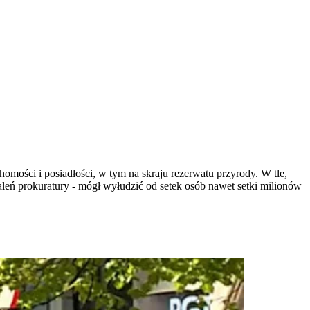
homości i posiadłości, w tym na skraju rezerwatu przyrody. W tle,
leń prokuratury - mógł wyłudzić od setek osób nawet setki milionów