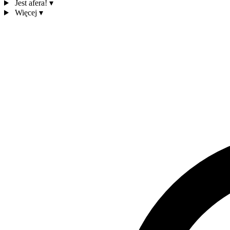
Jest afera!
▾
Więcej
▾