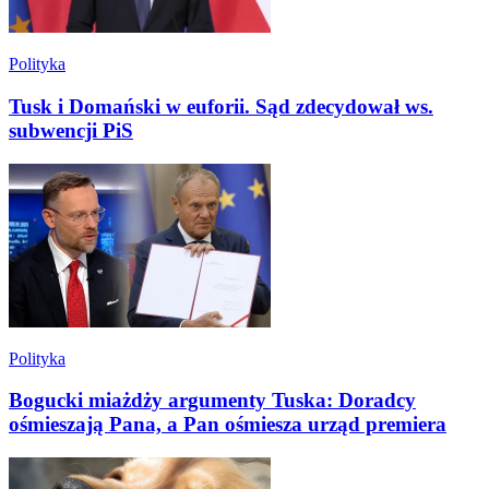
Polityka
Tusk i Domański w euforii. Sąd zdecydował ws.
subwencji PiS
Polityka
Bogucki miażdży argumenty Tuska: Doradcy
ośmieszają Pana, a Pan ośmiesza urząd premiera