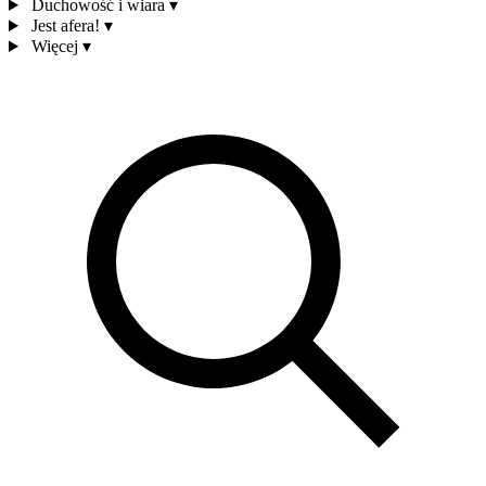
Duchowość i wiara
▾
Jest afera!
▾
Więcej
▾