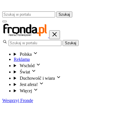
Szukaj
Szukaj
Polska
Reklama
Wschód
Świat
Duchowość i wiara
Jest afera!
Więcej
Wesprzyj Frondę