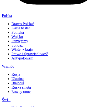
Polska
Brawo Polska!
Kasta basta!
Polityka
Wojsko
Pamiętamy
Sondaż
Wieści z kraju
Prawo i Sprawiedliwość
Antypolonizm
Wschód
Rosja
Ukraina
Białoruś
Ruska smuta
Łowcy onuc
Świat