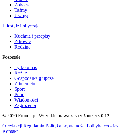
Zobacz
Taśmy
Uwaga
Lifestyle i obyczaje
Kuchnia i przepisy
Zdrowie
Rodzina
Pozostałe
Tylko u nas
Różne
Gospodarka głupcze
Z internetu
Sport
Pilne
Wiadomości
Zagrożenia
© 2026 Fronda.pl. Wszelkie prawa zastrzeżone.
v3.0.12
O redakcji
Regulamin
Polityka prywatności
Polityka cookies
Kontakt