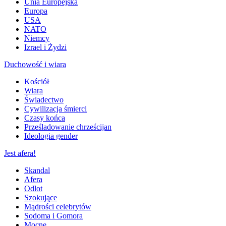
Unia Europejska
Europa
USA
NATO
Niemcy
Izrael i Żydzi
Duchowość i wiara
Kościół
Wiara
Świadectwo
Cywilizacja śmierci
Czasy końca
Prześladowanie chrześcijan
Ideologia gender
Jest afera!
Skandal
Afera
Odlot
Szokujące
Mądrości celebrytów
Sodoma i Gomora
Mocne