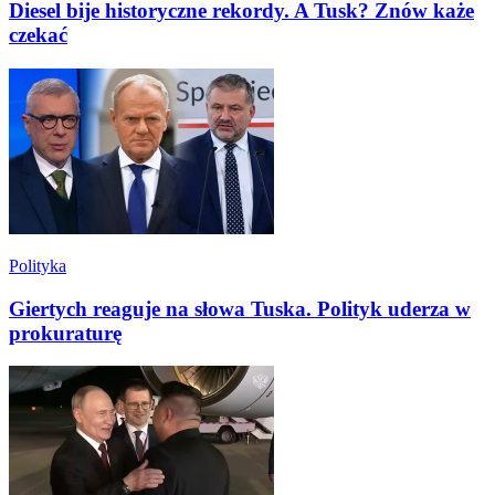
Diesel bije historyczne rekordy. A Tusk? Znów każe
czekać
Polityka
Giertych reaguje na słowa Tuska. Polityk uderza w
prokuraturę