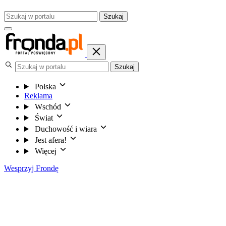
Szukaj
Szukaj
Polska
Reklama
Wschód
Świat
Duchowość i wiara
Jest afera!
Więcej
Wesprzyj Frondę