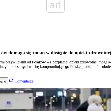
ad
ów domaga się zmian w dostępie do opieki zdrowotne
zymi przywilejami od Polaków – z bezpłatnej opieki zdrowotnej mogą 
trudnego, bolesnego i trochę kompromitującego Polskę problemu” – ub
Komentarze
wano