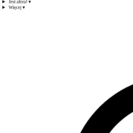
Jest afera!
▾
Więcej
▾