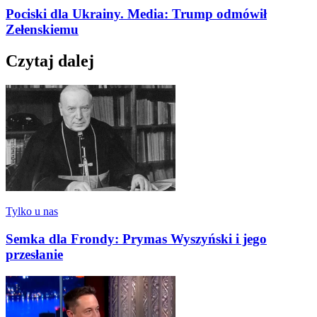
Pociski dla Ukrainy. Media: Trump odmówił
Zełenskiemu
Czytaj dalej
Tylko u nas
Semka dla Frondy: Prymas Wyszyński i jego
przesłanie