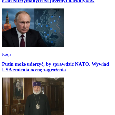
osób zatrzymanych za przemyt narkotyków
Rosja
Putin może uderzyć, by sprawdzić NATO. Wywiad
USA zmienia ocenę zagrożenia