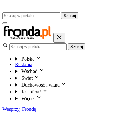
Szukaj
Szukaj
Polska
Reklama
Wschód
Świat
Duchowość i wiara
Jest afera!
Więcej
Wesprzyj Frondę