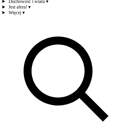
Duchowość i wiara
▾
Jest afera!
▾
Więcej
▾