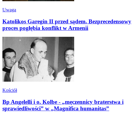
Uwaga
Katolikos Garegin II przed sądem. Bezprecedensowy
proces pogłębia konflikt w Armenii
Kościół
Bp Angelelli i o. Kolbe - „męczennicy braterstwa i
sprawiedliwości” w „Magnifica humanitas”