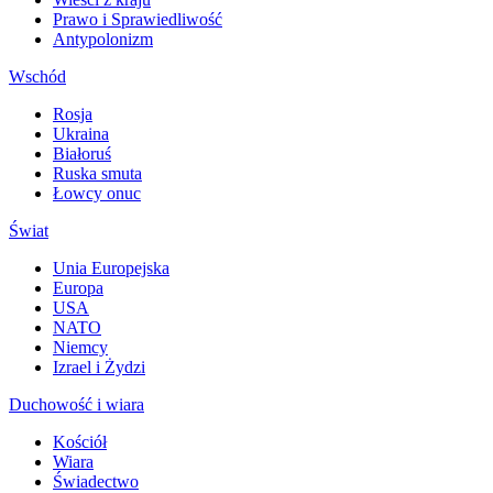
Prawo i Sprawiedliwość
Antypolonizm
Wschód
Rosja
Ukraina
Białoruś
Ruska smuta
Łowcy onuc
Świat
Unia Europejska
Europa
USA
NATO
Niemcy
Izrael i Żydzi
Duchowość i wiara
Kościół
Wiara
Świadectwo