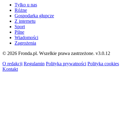
Tylko u nas
Różne
Gospodarka głupcze
Z internetu
Sport
Pilne
Wiadomości
Zagrożenia
© 2026 Fronda.pl. Wszelkie prawa zastrzeżone.
v3.0.12
O redakcji
Regulamin
Polityka prywatności
Polityka cookies
Kontakt