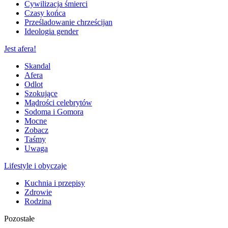
Cywilizacja śmierci
Czasy końca
Prześladowanie chrześcijan
Ideologia gender
Jest afera!
Skandal
Afera
Odlot
Szokujące
Mądrości celebrytów
Sodoma i Gomora
Mocne
Zobacz
Taśmy
Uwaga
Lifestyle i obyczaje
Kuchnia i przepisy
Zdrowie
Rodzina
Pozostałe