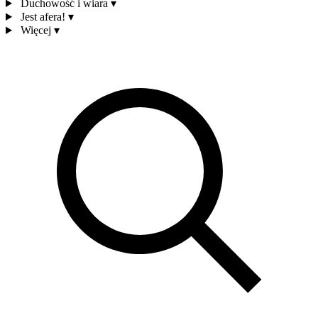
Duchowość i wiara
▾
Jest afera!
▾
Więcej
▾