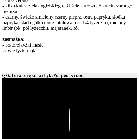
- duża cebula
- kilka kulek ziela angielskiego, 3 liście laurowe, 5 kulek czarnego
pieprzu
- czarny, świeżo zmielony czarny pieprz, ostra papryka, słodka
papryka, starta gałka muszkatołowa (ok. 1/4 łyżeczki), mielony
imbir (ok. pół łyżeczki), majeranek, sól
zasmażka:
- półtorej łyżki masła
- dwie łyżki mąki
Dalsza część artykułu pod video
Play