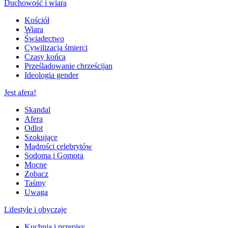
Duchowość i wiara
Kościół
Wiara
Świadectwo
Cywilizacja śmierci
Czasy końca
Prześladowanie chrześcijan
Ideologia gender
Jest afera!
Skandal
Afera
Odlot
Szokujące
Mądrości celebrytów
Sodoma i Gomora
Mocne
Zobacz
Taśmy
Uwaga
Lifestyle i obyczaje
Kuchnia i przepisy