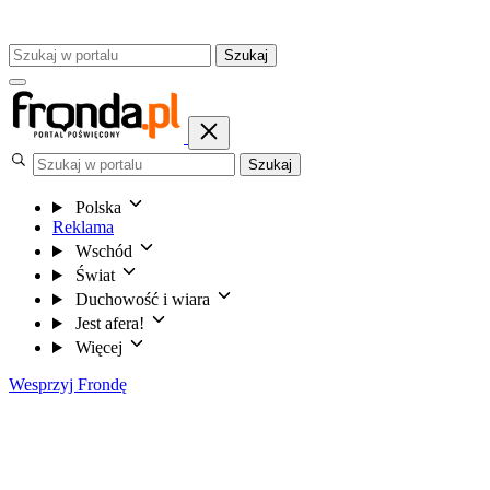
Szukaj
Szukaj
Polska
Reklama
Wschód
Świat
Duchowość i wiara
Jest afera!
Więcej
Wesprzyj Frondę