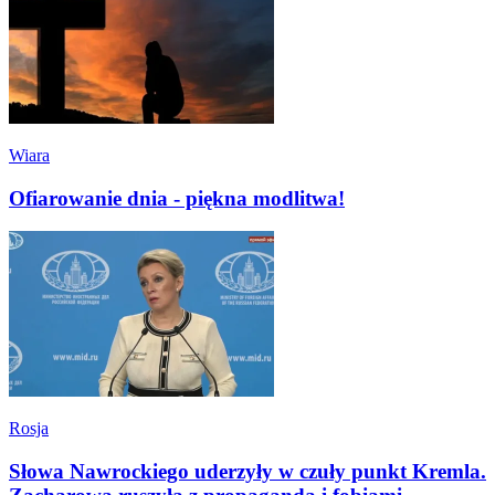
Wiara
Ofiarowanie dnia - piękna modlitwa!
Rosja
Słowa Nawrockiego uderzyły w czuły punkt Kremla.