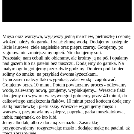
Mięso oraz warzywa, wyjąwszy jedną marchew, pietruszkę i cebulę,
włożyć należy do garnka i zalać zimną wodą. Dodajemy następnie
liście laurowe, ziele angielskie oraz pieprz czarny. Gotujemy, po
zagotowaniu zmniejszamy ogień. Nie dodajemy soli.
Pozostałej nam cebuli nie obieramy, ale kroimy ją na pół i opalamy
nad gazem lub na patelni bez tłuszczu. Dodajemy do garnka. Na
małym ogniu gotujemy przez dwie godziny. Dopiero pod koniec
solimy do smaku, na przykład dwoma łyżeczkami.
Tymczasem należy flaki wypłukać, zalać wodą i zagotować.
Gotujemy przez 10 minut. Potem powtarzamy proces - odlewamy
wodę, zalewamy nową, gotujemy, wypłukujemy... Wreszcie flaki
dodajemy do wywaru warzywnego i gotujemy przez 40 minut, do
całkowitego zmiękczenia flaków. 10 minut przed końcem dodajemy
startą marchewkę i pietruszkę. Wreszcie wyjmujemy mięso i
warzywa, przyprawiamy - pieprz, papryka, gałka muszkatołowa,
imbir, majeranek, co kto lubi.
Jemy albo tak, albo z dodaną zasmażką. Zasmażkę
przygotowujemy: rozgrzewając masło i dodając mąkę na patelni, aż
rzecz zbrązowieje.