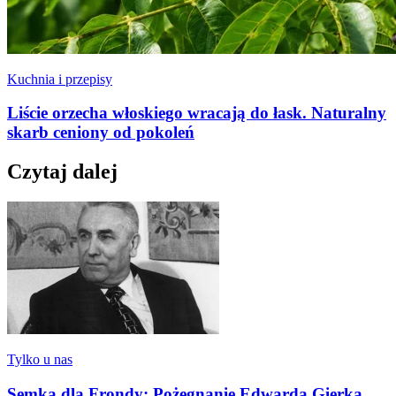
Kuchnia i przepisy
Liście orzecha włoskiego wracają do łask. Naturalny
skarb ceniony od pokoleń
Czytaj dalej
Tylko u nas
Semka dla Frondy: Pożegnanie Edwarda Gierka