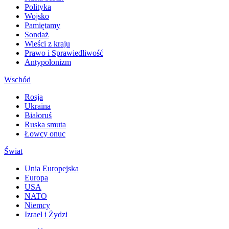
Polityka
Wojsko
Pamiętamy
Sondaż
Wieści z kraju
Prawo i Sprawiedliwość
Antypolonizm
Wschód
Rosja
Ukraina
Białoruś
Ruska smuta
Łowcy onuc
Świat
Unia Europejska
Europa
USA
NATO
Niemcy
Izrael i Żydzi