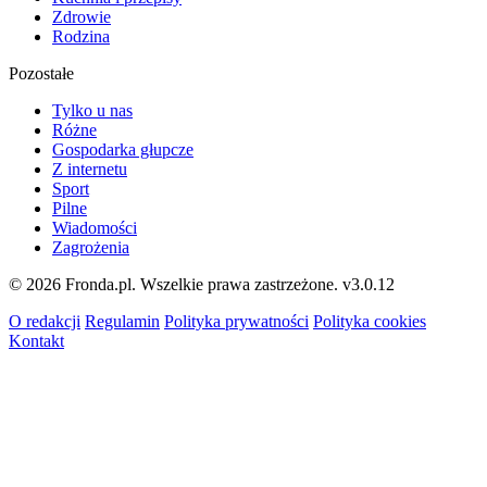
Zdrowie
Rodzina
Pozostałe
Tylko u nas
Różne
Gospodarka głupcze
Z internetu
Sport
Pilne
Wiadomości
Zagrożenia
© 2026 Fronda.pl. Wszelkie prawa zastrzeżone.
v3.0.12
O redakcji
Regulamin
Polityka prywatności
Polityka cookies
Kontakt