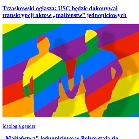
Trzaskowski ogłasza: USC będzie dokonywał
transkrypcji aktów „małżeństw” jednopłciowych
Ideologia gender
„Małżeństwa” jednopłciowe w Polsce stają się