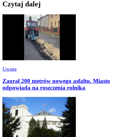
Czytaj dalej
Uwaga
Zaorał 200 metrów nowego asfaltu. Miasto
odpowiada na roszczenia rolnika