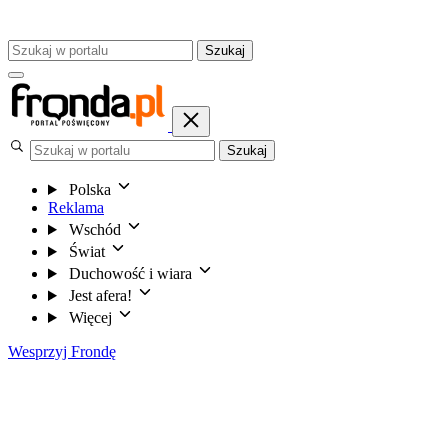
Szukaj
Szukaj
Polska
Reklama
Wschód
Świat
Duchowość i wiara
Jest afera!
Więcej
Wesprzyj Frondę