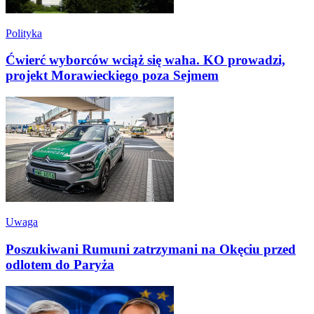
Polityka
Ćwierć wyborców wciąż się waha. KO prowadzi,
projekt Morawieckiego poza Sejmem
Uwaga
Poszukiwani Rumuni zatrzymani na Okęciu przed
odlotem do Paryża