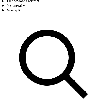
Duchowość i wiara
▾
Jest afera!
▾
Więcej
▾