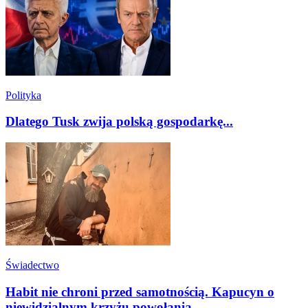
Polityka
Dlatego Tusk zwija polską gospodarkę...
Świadectwo
Habit nie chroni przed samotnością. Kapucyn o
niewidzialnym krzyżu powołania