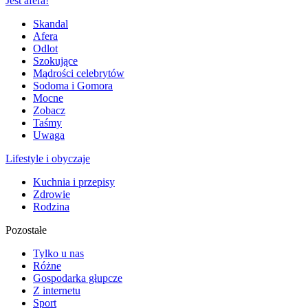
Jest afera!
Skandal
Afera
Odlot
Szokujące
Mądrości celebrytów
Sodoma i Gomora
Mocne
Zobacz
Taśmy
Uwaga
Lifestyle i obyczaje
Kuchnia i przepisy
Zdrowie
Rodzina
Pozostałe
Tylko u nas
Różne
Gospodarka głupcze
Z internetu
Sport