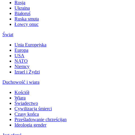
Rosja
Ukraina
Białoruś
Ruska smuta
Łowcy onuc
Świat
Unia Europejska
Europa
USA
NATO
Niemcy
Izrael i Żydzi
Duchowość i wiara
Kościół
Wiara
Świadectwo
Cywilizacja śmierci
Czasy końca
Prześladowanie chrześcijan
Ideologia gender