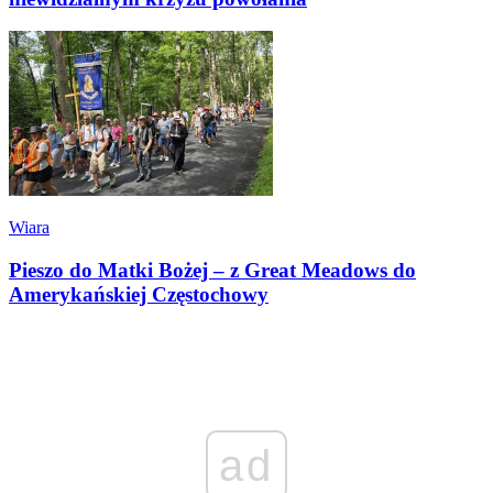
Wiara
Pieszo do Matki Bożej – z Great Meadows do
Amerykańskiej Częstochowy
ad