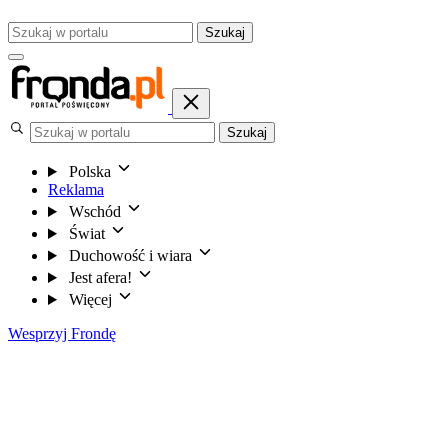
Szukaj
Szukaj
Polska
Reklama
Wschód
Świat
Duchowość i wiara
Jest afera!
Więcej
Wesprzyj Frondę