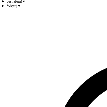
Jest afera!
▾
Więcej
▾