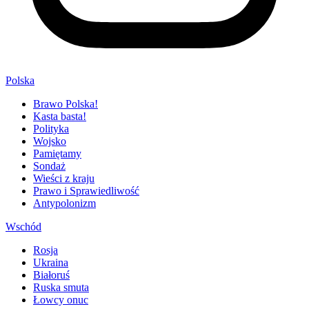
Polska
Brawo Polska!
Kasta basta!
Polityka
Wojsko
Pamiętamy
Sondaż
Wieści z kraju
Prawo i Sprawiedliwość
Antypolonizm
Wschód
Rosja
Ukraina
Białoruś
Ruska smuta
Łowcy onuc