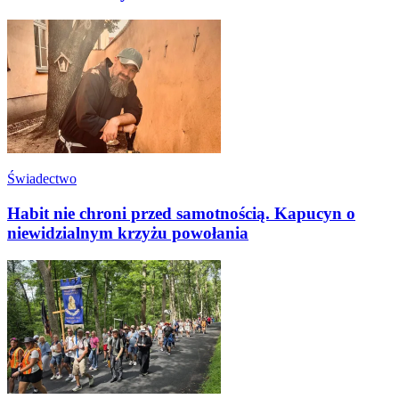
Świadectwo
Habit nie chroni przed samotnością. Kapucyn o
niewidzialnym krzyżu powołania