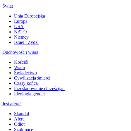
Świat
Unia Europejska
Europa
USA
NATO
Niemcy
Izrael i Żydzi
Duchowość i wiara
Kościół
Wiara
Świadectwo
Cywilizacja śmierci
Czasy końca
Prześladowanie chrześcijan
Ideologia gender
Jest afera!
Skandal
Afera
Odlot
Szokujące