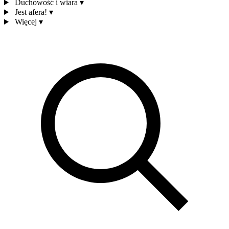
Duchowość i wiara
▾
Jest afera!
▾
Więcej
▾