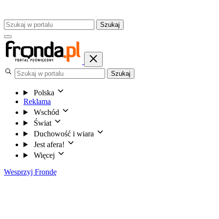
Szukaj
Szukaj
Polska
Reklama
Wschód
Świat
Duchowość i wiara
Jest afera!
Więcej
Wesprzyj Frondę