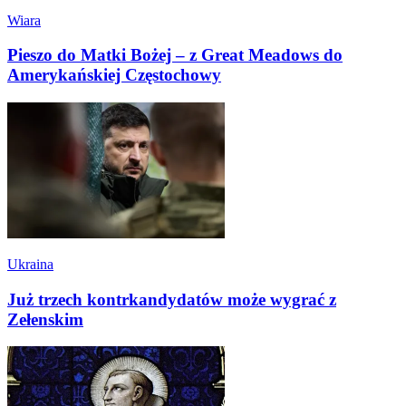
Wiara
Pieszo do Matki Bożej – z Great Meadows do
Amerykańskiej Częstochowy
Ukraina
Już trzech kontrkandydatów może wygrać z
Zełenskim