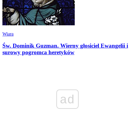
Wiara
Św. Dominik Guzman. Wierny głosiciel Ewangelii i
surowy pogromca heretyków
ad