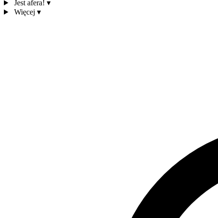
Jest afera!
▾
Więcej
▾