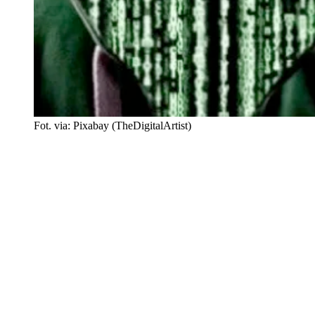
Fot. via: Pixabay (TheDigitalArtist)