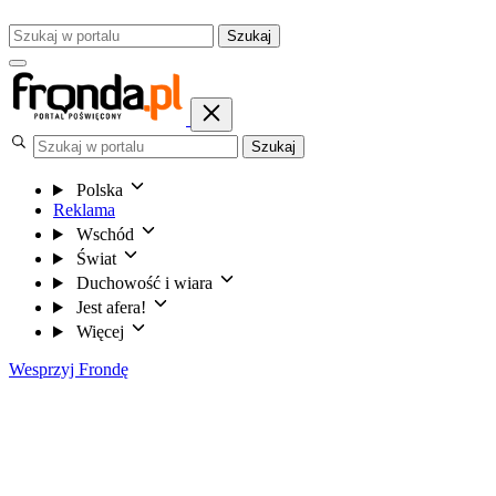
Szukaj
Szukaj
Polska
Reklama
Wschód
Świat
Duchowość i wiara
Jest afera!
Więcej
Wesprzyj Frondę