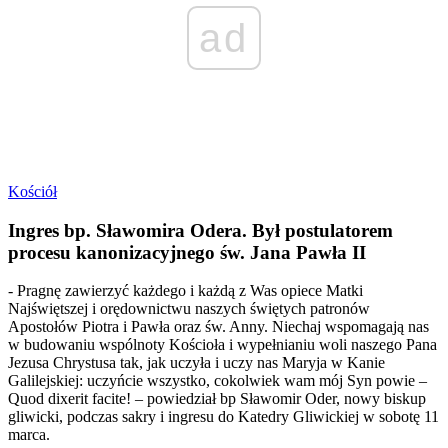
ad
Kościół
Ingres bp. Sławomira Odera. Był postulatorem
procesu kanonizacyjnego św. Jana Pawła II
- Pragnę zawierzyć każdego i każdą z Was opiece Matki
Najświętszej i orędownictwu naszych świętych patronów
Apostołów Piotra i Pawła oraz św. Anny. Niechaj wspomagają nas
w budowaniu wspólnoty Kościoła i wypełnianiu woli naszego Pana
Jezusa Chrystusa tak, jak uczyła i uczy nas Maryja w Kanie
Galilejskiej: uczyńcie wszystko, cokolwiek wam mój Syn powie –
Quod dixerit facite! – powiedział bp Sławomir Oder, nowy biskup
gliwicki, podczas sakry i ingresu do Katedry Gliwickiej w sobotę 11
marca.