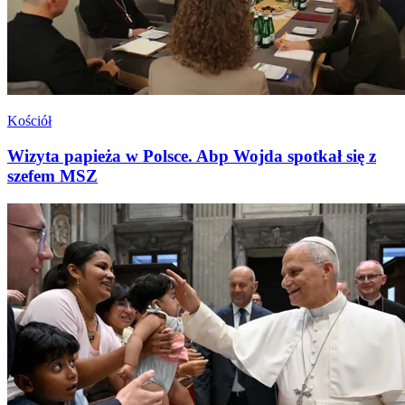
Kościół
Wizyta papieża w Polsce. Abp Wojda spotkał się z
szefem MSZ