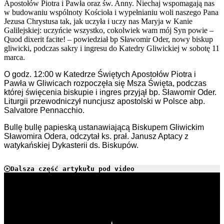
Apostołów Piotra i Pawła oraz św. Anny. Niechaj wspomagają nas
w budowaniu wspólnoty Kościoła i wypełnianiu woli naszego Pana
Jezusa Chrystusa tak, jak uczyła i uczy nas Maryja w Kanie
Galilejskiej: uczyńcie wszystko, cokolwiek wam mój Syn powie –
Quod dixerit facite! – powiedział bp Sławomir Oder, nowy biskup
gliwicki, podczas sakry i ingresu do Katedry Gliwickiej w sobotę 11
marca.
O godz. 12:00 w Katedrze Świętych Apostołów Piotra i
Pawła w Gliwicach rozpoczęła się Msza Święta, podczas
której święcenia biskupie i ingres przyjął bp. Sławomir Oder.
Liturgii przewodniczył nuncjusz apostolski w Polsce abp.
Salvatore Pennacchio.
Bullę bullę papieską ustanawiającą Biskupem Gliwickim
Sławomira Odera, odczytał ks. prał. Janusz Aptacy z
watykańskiej Dykasterii ds. Biskupów.
Dalsza część artykułu pod video