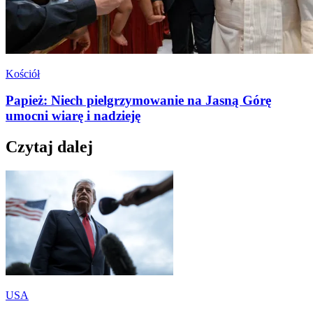
Kościół
Papież: Niech pielgrzymowanie na Jasną Górę
umocni wiarę i nadzieję
Czytaj dalej
USA