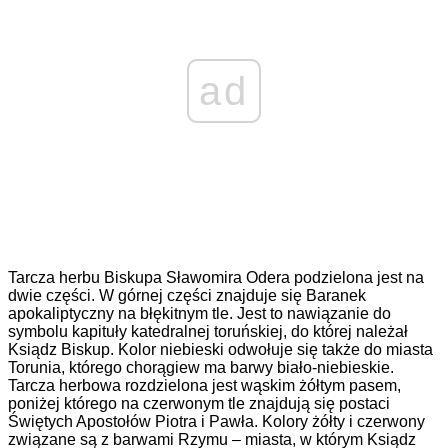
ad
Tarcza herbu Biskupa Sławomira Odera podzielona jest na
dwie części. W górnej części znajduje się Baranek
apokaliptyczny na błękitnym tle. Jest to nawiązanie do
symbolu kapituły katedralnej toruńskiej, do której należał
Ksiądz Biskup. Kolor niebieski odwołuje się także do miasta
Torunia, którego chorągiew ma barwy biało-niebieskie.
Tarcza herbowa rozdzielona jest wąskim żółtym pasem,
poniżej którego na czerwonym tle znajdują się postaci
Świętych Apostołów Piotra i Pawła. Kolory żółty i czerwony
związane są z barwami Rzymu – miasta, w którym Ksiądz