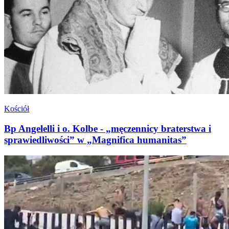
Kościół
Bp Angelelli i o. Kolbe - „męczennicy braterstwa i
sprawiedliwości” w „Magnifica humanitas”