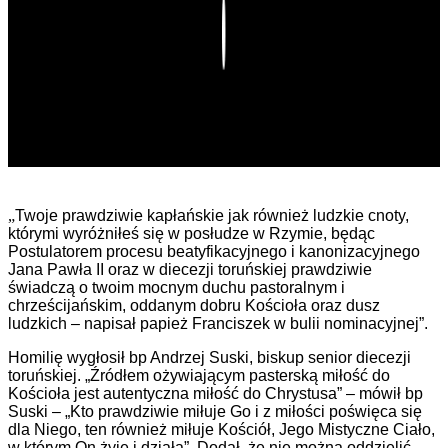
Play
„
Twoje prawdziwie kapłańskie jak również ludzkie cnoty,
którymi wyróżniłeś się w posłudze w Rzymie, będąc
Postulatorem procesu beatyfikacyjnego i kanonizacyjnego
Jana Pawła II oraz w diecezji toruńskiej prawdziwie
świadczą o twoim mocnym duchu pastoralnym i
chrześcijańskim, oddanym dobru Kościoła oraz dusz
ludzkich – napisał papież Franciszek w bulii nominacyjnej”.
Homilię wygłosił bp Andrzej Suski, biskup senior diecezji
toruńskiej. „Źródłem ożywiającym pasterską miłość do
Kościoła jest autentyczna miłość do Chrystusa” – mówił bp
Suski – „Kto prawdziwie miłuje Go i z miłości poświęca się
dla Niego, ten również miłuje Kościół, Jego Mistyczne Ciało,
w którym On żyje i działa”. Dodał, że nie można oddzielić