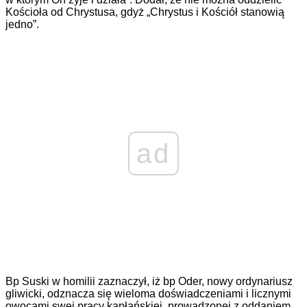
Kościoła od Chrystusa, gdyż „Chrystus i Kościół stanowią
jedno”.
ad
Bp Suski w homilii zaznaczył, iż bp Oder, nowy ordynariusz
gliwicki, odznacza się wieloma doświadczeniami i licznymi
owocami swej pracy kapłańskiej, prowadzonej z oddaniem