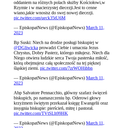
oddaniem na różnych polach służby Kościołowi,w
Rzymie i w macierzystej diecezji.Jest to cenne
wiano,jakie wnosisz do swej nowej diecezji.
pic.twitter.com/ueck35tU6M
— EpiskopatNews (@EpiskopatNews)
March 11,
2023
Bp Suski: Niech na drodze posługi biskupiej w
@DGliwicka
prowadzi Ciebie i umacnia Jezus
Chrystus, Dobry Pasterz, którego miłujesz. Niech dla
Niego otwiera ludzkie serca Twoja pasterska miłość,
którą obejmujesz całą społeczność na tej pięknej
śląskiej ziemi.
pic.twitter.com/7zrWOHibbn
— EpiskopatNews (@EpiskopatNews)
March 11,
2023
Abp Salvatore Pennacchio, główny szafarz święceń
biskupich, po namaszczeniu bp. Oderowi głowy
krzyżmem świętym przekazał księgę Ewangelii oraz
insygnia biskupie: pierścień, mitrę i pastorał.
pic.twitter.com/TVtSLh99HK
— EpiskopatNews (@EpiskopatNews)
March 11,