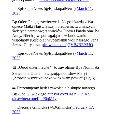
— EpiskopatNews (@EpiskopatNews)
March 11,
2023
Bp Oder: Pragnę zawierzyć każdego i każdą z Was
opiece Matki Najświętszej i orędownictwu naszych
świętych patronów; Apostołów Piotra i Pawła oraz św.
Anny. Niechaj wspomagają nas w budowaniu
wspólnoty Kościoła i wypełnianiu woli naszego Pana
Jezusa Chrystusa.
pic.twitter.com/jQVB4BRXUO
— EpiskopatNews (@EpiskopatNews)
March 11,
2023
🟨 „Quod dixerit facite” - to zawołanie Bpa Nominata
Sławomira Odera, nawiązujące do słów Maryi
„Zróbcie wszystko, cokolwiek wam powie” (J 2, 5).
➡️ Prezentujemy herb i zawołanie biskupie nowego
Biskupa Gliwickiego:
https://t.co/xH6FnKCSXq
pic.twitter.com/IIptP6qM7y
— Diecezja Gliwicka (@DGliwicka)
February 17,
2023