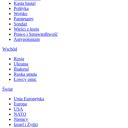
Kasta basta!
Polityka
Wojsko
Pamiętamy
Sondaż
Wieści z kraju
Prawo i Sprawiedliwość
Antypolonizm
Wschód
Rosja
Ukraina
Białoruś
Ruska smuta
Łowcy onuc
Świat
Unia Europejska
Europa
USA
NATO
Niemcy
Izrael i Żydzi