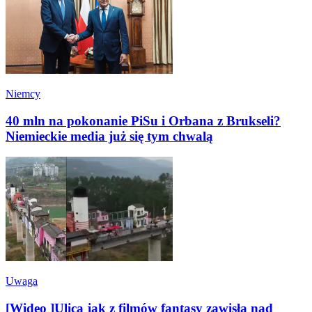
Niemcy
40 mln na pokonanie PiSu i Orbana z Brukseli?
Niemieckie media już się tym chwalą
Uwaga
[Wideo ]Ulica jak z filmów fantasy zawisła nad