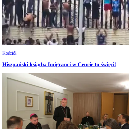
Kościół
Hiszpański ksiądz: Imigranci w Ceucie to święci!