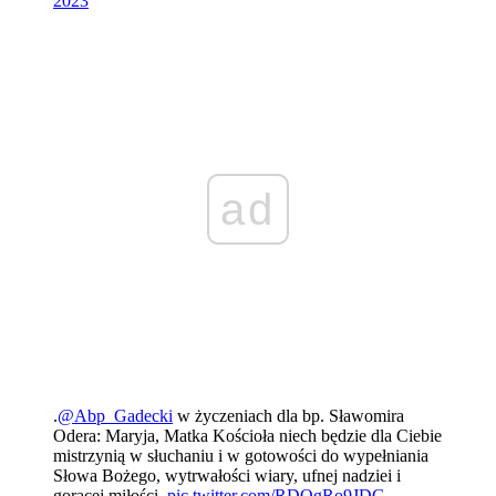
2023
ad
.
@Abp_Gadecki
w życzeniach dla bp. Sławomira
Odera: Maryja, Matka Kościoła niech będzie dla Ciebie
mistrzynią w słuchaniu i w gotowości do wypełniania
Słowa Bożego, wytrwałości wiary, ufnej nadziei i
gorącej miłości.
pic.twitter.com/RDOgRo9JDG