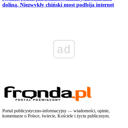
doliną. Niezwykły chiński most podbija internet
ad
Portal publicystyczno-informacyjny — wiadomości, opinie,
komentarze o Polsce, świecie, Kościele i życiu publicznym.