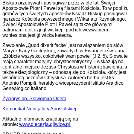
Biskup przebywał i posługiwał przez wiele lat. Święci
Apostołowie Piotr i Paweł są filarami Kościoła. To w pobliżu
grobów tych świętych apostołów Ksiądz Biskup posługiwał
na rzecz Kościoła powszechnego i Wikariatu Rzymskiego.
Święci Apostołowie Piotr i Paweł są także głównymi
patronami diecezji gliwickiej i pod ich wezwaniem
wzniesiona jest gliwicka katedra.
Zawołanie „Quod dixerit facite” jest nawiązaniem do słów
Maryi z Kany Galilejskiej, zawartych w Ewangelii św. Jana:
„Zróbcie wszystko, cokolwiek wam powie” (J 2, 5). Słowa te
mają charakter maryjny, chrystocentryczny – wskazują na
centralne miejsce Jezusa Chrystusa w historii zbawienia, a
także eklezjologiczny – odnoszą się do Kościoła, który jest
wspólnotą uczniów Chrystusa. Autorem herbu jest ks.
Antonio Pompili, heraldyk, wiceprezydent Istituto Araldico
Genealogico Italiano.
Życiorys bp. Sławomira Odera
Komunikat Nuncjatury Apostolskiej
Aktualne informacje znajdują się na
stronie:
www.diecezja.gliwice.pl