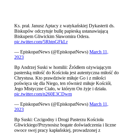
Ks. prał. Janusz Aptacy z watykańskiej Dykasterii ds.
Biskupów odczytuje bullę papieską ustanawiającą
Biskupem Gliwickim Sławomira Odera.
pic.twitter.com/5RhtnGFkLr
— EpiskopatNews (@EpiskopatNews)
March 11,
2023
Bp Andrzej Suski w homilii: Źródłem ożywiającym
pasterską miłość do Kościoła jest autentyczna miłość do
Chrystusa. Kto prawdziwie miłuje Go i z miłości
poświęca się dla Niego, ten również miłuje Kościół,
Jego Mistyczne Ciało, w którym On żyje i działa.
pic.twitter.com/n260E3CDwm
— EpiskopatNews (@EpiskopatNews)
March 11,
2023
Bp Suski: Czcigodny i Drogi Pasterzu Kościoła
Gliwickiego!Przynosisz bogate doświadczenia i liczne
owoce swej pracy kapłańskiej, prowadzonej z