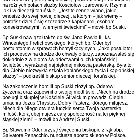
na różnych polach służby Kościołowi, zarówno w Rzymie,
jak i w diecezji toruńskiej. „Jest to cenne wiano, jakie
wnosisz do swej nowej diecezji, a którym – jak wiemy –
potrafisz dzielić się szczodrze z kapłanami, osobami
konsekrowanymi i wiernymi świeckimi” – mówił bp Suski.
Bp Suski nawiązał także do św. Jana Pawła II i ks.
Wincentego Frelichowskiego, których bp. Oder był
postulatorem w sprawach beatyfikacyjnych. „Jako postulator
ich procesów na drodze do chwały ołtarzy, zapoznawałeś się
dokładnie z wieloma świadectwami o ich kapłańskiej
świętości, wyrażanej najpiękniej miłością pasterską. Była to
dla Ciebie niezwykła szkoła kapłańskiego życia i kapłańskiej
służby” – podkreślił biskup senior diecezji toruńskiej.
Na zakończenie homilii bp Suski złożył bp. Oderowi
życzenia oraz zapewnił o swojej modlitwie. „Niech na drodze
posługi biskupiej w Kościele Gliwickim prowadzi Ciebie i
umacnia Jezus Chrystus, Dobry Pasterz, którego miłujesz.
Niech dla Niego otwiera ludzkie serca Twoja pasterska
miłość, którą obejmujesz całą społeczność na tej pięknej
śląskiej ziemi” – mówił bp Andrzej Suski.
Bp Sławomir Oder przyjął święcenia biskupie z rąk abp.
Salvatore Penacchio, nuncjusza apostolskiego w Polsce.