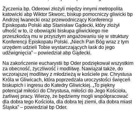
Życzenia bp. Oderowi złożyli między innymi metropolita
katowicki abp Wiktor Skworc, biskup pomocniczy gliwicki bp
Andrzej Iwanecki oraz przewodniczący Konferencji
Episkopatu Polski abp Stanisław Gądecki, który złożył
ufność w to, iż obowiązki biskupa gliwickiego nie
przeszkodzą mu w przyszłym angażowaniu się w struktury
Konferencji Episkopatu Polski. „Niech Pan Bóg wraz z tym
urzędem udzieli Tobie wystarczających łask do jego
udźwignięcia” – powiedział abp Gądecki.
Na zakończenie eucharystii bp Oder podziękował wszystkim
za obecność, życzliwość i modlitwę. Nawiązał także, do
wczorajszej modlitwy z młodzieżą w kościele pw. Chrystusa
Króla w Gliwicach, która poprzedzała uroczystości święceń
biskupich i ingresu do Katedry Gliwickiej. „To piękny
potencjał miłości do Chrystusa, miłości do Jego Kościoła,
żarliwej pracy. Wierzę, że będziemy mogli współpracować
dla dobra tego Kościoła, dla dobra tej ziemi, dla dobra miast
Śląska” – powiedział bp Oder.