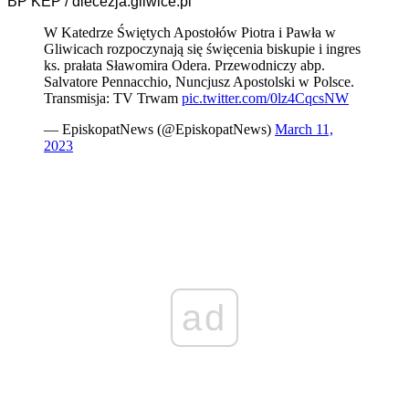
BP KEP / diecezja.gliwice.pl
W Katedrze Świętych Apostołów Piotra i Pawła w
Gliwicach rozpoczynają się święcenia biskupie i ingres
ks. prałata Sławomira Odera. Przewodniczy abp.
Salvatore Pennacchio, Nuncjusz Apostolski w Polsce.
Transmisja: TV Trwam
pic.twitter.com/0lz4CqcsNW
— EpiskopatNews (@EpiskopatNews)
March 11,
2023
ad