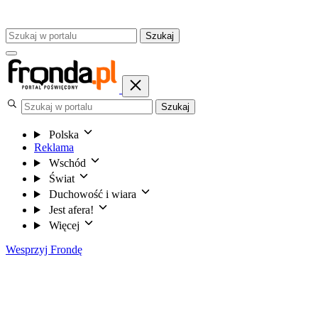
Szukaj
Szukaj
Polska
Reklama
Wschód
Świat
Duchowość i wiara
Jest afera!
Więcej
Wesprzyj Frondę