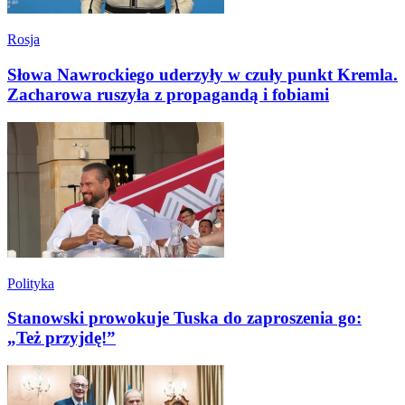
Rosja
Słowa Nawrockiego uderzyły w czuły punkt Kremla.
Zacharowa ruszyła z propagandą i fobiami
Polityka
Stanowski prowokuje Tuska do zaproszenia go:
„Też przyjdę!”