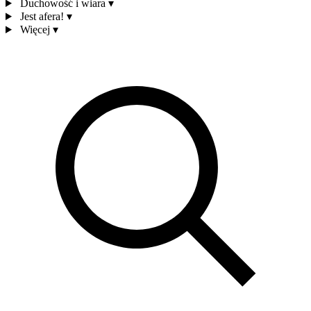
Duchowość i wiara
▾
Jest afera!
▾
Więcej
▾