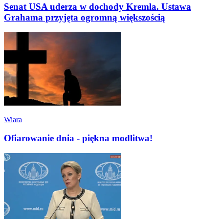
Senat USA uderza w dochody Kremla. Ustawa
Grahama przyjęta ogromną większością
Wiara
Ofiarowanie dnia - piękna modlitwa!