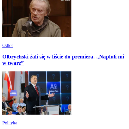
Odlot
Olbrychski żali się w liście do premiera. „Napluli mi
w twarz”
Polityka