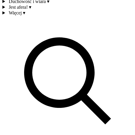
Duchowość i wiara
▾
Jest afera!
▾
Więcej
▾