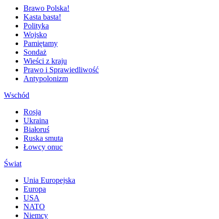
Brawo Polska!
Kasta basta!
Polityka
Wojsko
Pamiętamy
Sondaż
Wieści z kraju
Prawo i Sprawiedliwość
Antypolonizm
Wschód
Rosja
Ukraina
Białoruś
Ruska smuta
Łowcy onuc
Świat
Unia Europejska
Europa
USA
NATO
Niemcy