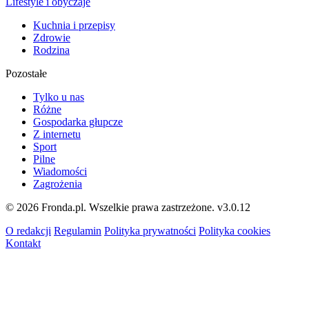
Lifestyle i obyczaje
Kuchnia i przepisy
Zdrowie
Rodzina
Pozostałe
Tylko u nas
Różne
Gospodarka głupcze
Z internetu
Sport
Pilne
Wiadomości
Zagrożenia
© 2026 Fronda.pl. Wszelkie prawa zastrzeżone.
v3.0.12
O redakcji
Regulamin
Polityka prywatności
Polityka cookies
Kontakt