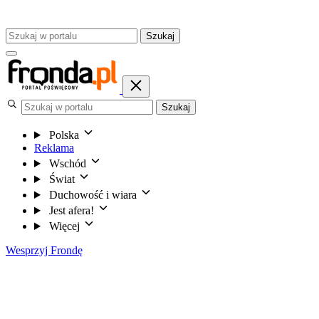
Szukaj
Szukaj
Polska
Reklama
Wschód
Świat
Duchowość i wiara
Jest afera!
Więcej
Wesprzyj Frondę