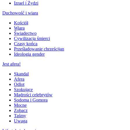
Izrael i Żydzi
Duchowość i wiara
Kościół
Wiara
Świadectwo
Cywilizacja śmierci
Czasy końca
Prześladowanie chrześcijan
Ideologia gender
Jest afera!
Skandal
Afera
Odlot
Szokujące
Mądrości celebrytów
Sodoma i Gomora
Mocne
Zobacz
Taśmy
Uwaga