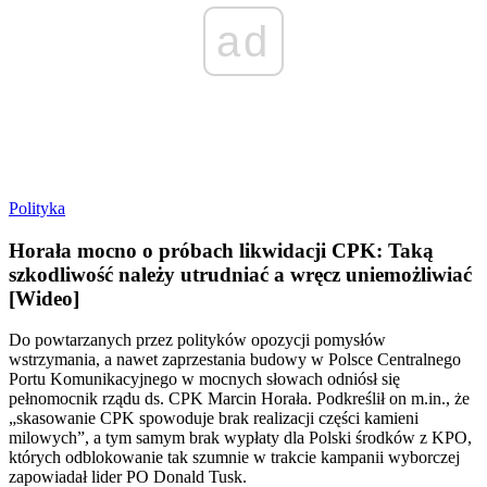
ad
Polityka
Horała mocno o próbach likwidacji CPK: Taką
szkodliwość należy utrudniać a wręcz uniemożliwiać
[Wideo]
Do powtarzanych przez polityków opozycji pomysłów
wstrzymania, a nawet zaprzestania budowy w Polsce Centralnego
Portu Komunikacyjnego w mocnych słowach odniósł się
pełnomocnik rządu ds. CPK Marcin Horała. Podkreślił on m.in., że
„skasowanie CPK spowoduje brak realizacji części kamieni
milowych”, a tym samym brak wypłaty dla Polski środków z KPO,
których odblokowanie tak szumnie w trakcie kampanii wyborczej
zapowiadał lider PO Donald Tusk.