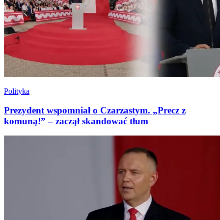
Polityka
Prezydent wspomniał o Czarzastym. „Precz z
komuną!” – zaczął skandować tłum