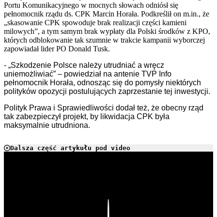
Portu Komunikacyjnego w mocnych słowach odniósł się
pełnomocnik rządu ds. CPK Marcin Horała. Podkreślił on m.in., że
„skasowanie CPK spowoduje brak realizacji części kamieni
milowych”, a tym samym brak wypłaty dla Polski środków z KPO,
których odblokowanie tak szumnie w trakcie kampanii wyborczej
zapowiadał lider PO Donald Tusk.
- „Szkodzenie Polsce należy utrudniać a wręcz
uniemożliwiać” – powiedział na antenie TVP Info
pełnomocnik Horała, odnosząc się do pomysły niektórych
polityków opozycji postulujących zaprzestanie tej inwestycji.
Polityk Prawa i Sprawiedliwości dodał też, że obecny rząd
tak zabezpieczył projekt, by likwidacja CPK była
maksymalnie utrudniona.
Dalsza część artykułu pod video