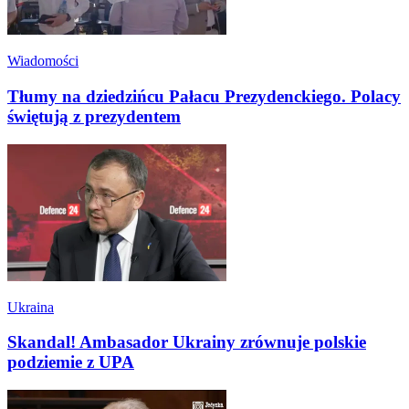
Wiadomości
Tłumy na dziedzińcu Pałacu Prezydenckiego. Polacy
świętują z prezydentem
Ukraina
Skandal! Ambasador Ukrainy zrównuje polskie
podziemie z UPA