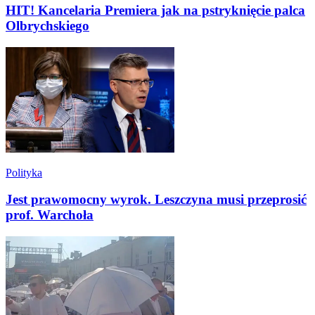
HIT! Kancelaria Premiera jak na pstryknięcie palca
Olbrychskiego
Polityka
Jest prawomocny wyrok. Leszczyna musi przeprosić
prof. Warchoła