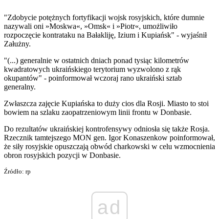
"Zdobycie potężnych fortyfikacji wojsk rosyjskich, które dumnie
nazywali oni »Moskwa«, »Omsk« i »Piotr«, umożliwiło
rozpoczęcie kontrataku na Bałakliję, Izium i Kupiańsk" - wyjaśnił
Załużny.
"(...) generalnie w ostatnich dniach ponad tysiąc kilometrów
kwadratowych ukraińskiego terytorium wyzwolono z rąk
okupantów" - poinformował wczoraj rano ukraiński sztab
generalny.
Zwłaszcza zajęcie Kupiańska to duży cios dla Rosji. Miasto to stoi
bowiem na szlaku zaopatrzeniowym linii frontu w Donbasie.
Do rezultatów ukraińskiej kontrofensywy odniosła się także Rosja.
Rzecznik tamtejszego MON gen. Igor Konaszenkow poinformował,
że siły rosyjskie opuszczają obwód charkowski w celu wzmocnienia
obron rosyjskich pozycji w Donbasie.
Źródło: rp
ad