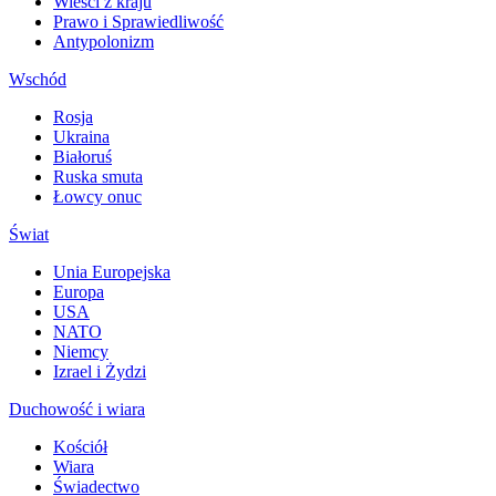
Wieści z kraju
Prawo i Sprawiedliwość
Antypolonizm
Wschód
Rosja
Ukraina
Białoruś
Ruska smuta
Łowcy onuc
Świat
Unia Europejska
Europa
USA
NATO
Niemcy
Izrael i Żydzi
Duchowość i wiara
Kościół
Wiara
Świadectwo