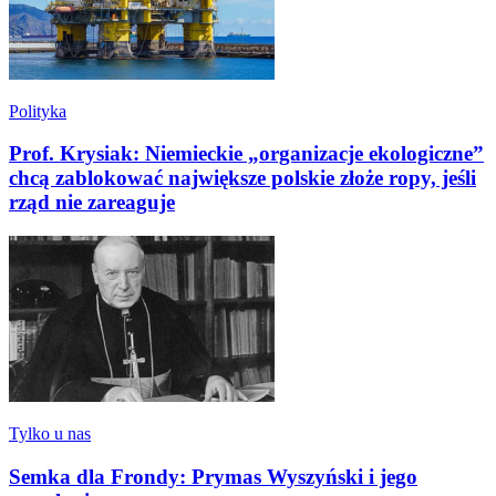
Polityka
Prof. Krysiak: Niemieckie „organizacje ekologiczne”
chcą zablokować największe polskie złoże ropy, jeśli
rząd nie zareaguje
Tylko u nas
Semka dla Frondy: Prymas Wyszyński i jego