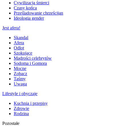
Cywilizacja śmierci
Czasy końca
Prześladowanie chrześcijan
Ideologia gender
Jest afera!
Skandal
Afera
Odlot
Szokujące
Mądrości celebrytów
Sodoma i Gomora
Mocne
Zobacz
Taśmy
Uwaga
Lifestyle i obyczaje
Kuchnia i przepisy
Zdrowie
Rodzina
Pozostałe