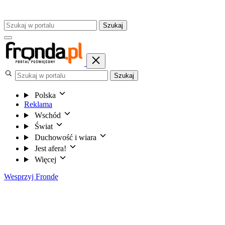
Szukaj
Szukaj
Polska
Reklama
Wschód
Świat
Duchowość i wiara
Jest afera!
Więcej
Wesprzyj Frondę