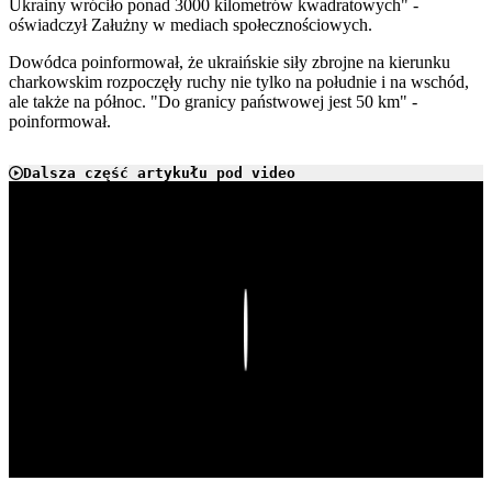
Ukrainy wróciło ponad 3000 kilometrów kwadratowych" -
oświadczył Załużny w mediach społecznościowych.
Dowódca poinformował, że ukraińskie siły zbrojne na kierunku
charkowskim rozpoczęły ruchy nie tylko na południe i na wschód,
ale także na północ. "Do granicy państwowej jest 50 km" -
poinformował.
Dalsza część artykułu pod video
Play