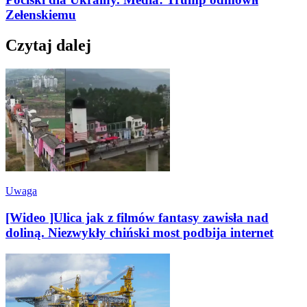
Zełenskiemu
Czytaj dalej
Uwaga
[Wideo ]Ulica jak z filmów fantasy zawisła nad
doliną. Niezwykły chiński most podbija internet