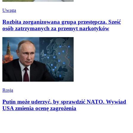
Uwaga
Rozbita zorganizowana grupa przestępcza. Sześć
osób zatrzymanych za przemyt narkotyków
Rosja
Putin może uderzyć, by sprawdzić NATO. Wywiad
USA zmienia ocenę zagrożenia