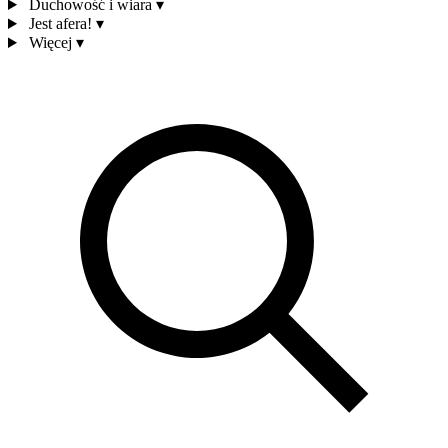
Duchowość i wiara
▾
Jest afera!
▾
Więcej
▾