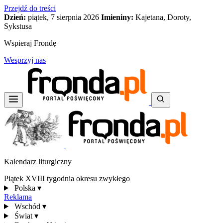
Przejdź do treści
Dzień:
piątek, 7 sierpnia 2026
Imieniny:
Kajetana, Doroty,
Sykstusa
Wspieraj Frondę
Wesprzyj nas
Kalendarz liturgiczny
Piątek XVIII tygodnia okresu zwykłego
Polska
▾
Reklama
Wschód
▾
Świat
▾