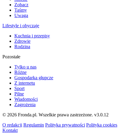
Zobacz
Taśmy
Uwaga
Lifestyle i obyczaje
Kuchnia i przepisy
Zdrowie
Rodzina
Pozostałe
Tylko u nas
Różne
Gospodarka głupcze
Z internetu
Sport
Pilne
Wiadomości
Zagrożenia
© 2026 Fronda.pl. Wszelkie prawa zastrzeżone.
v3.0.12
O redakcji
Regulamin
Polityka prywatności
Polityka cookies
Kontakt