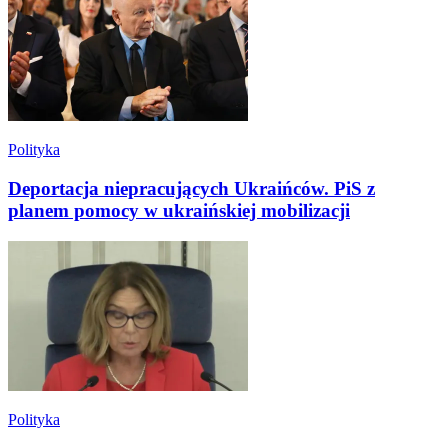
Polityka
Deportacja niepracujących Ukraińców. PiS z
planem pomocy w ukraińskiej mobilizacji
Polityka