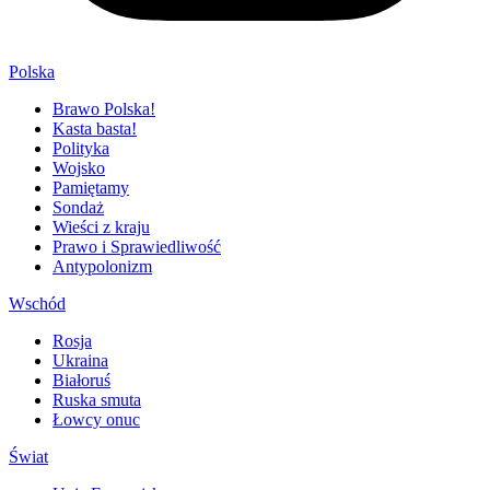
Polska
Brawo Polska!
Kasta basta!
Polityka
Wojsko
Pamiętamy
Sondaż
Wieści z kraju
Prawo i Sprawiedliwość
Antypolonizm
Wschód
Rosja
Ukraina
Białoruś
Ruska smuta
Łowcy onuc
Świat