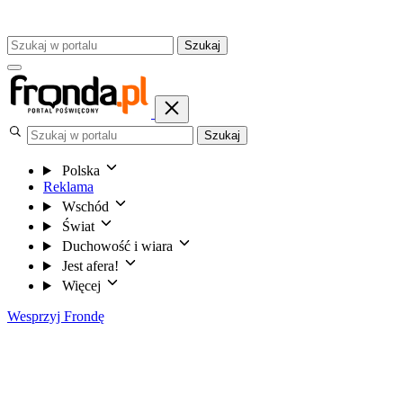
Szukaj
Szukaj
Polska
Reklama
Wschód
Świat
Duchowość i wiara
Jest afera!
Więcej
Wesprzyj Frondę