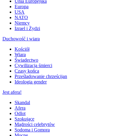
Unia Europejska
Europa
USA
NATO
Niemcy
Izrael i Żydzi
Duchowość i wiara
Kościół
Wiara
Świadectwo
Cywilizacja śmierci
Czasy końca
Prześladowanie chrześcijan
Ideologia gender
Jest afera!
Skandal
Afera
Odlot
Szokujące
Mądrości celebrytów
Sodoma i Gomora
Mocne