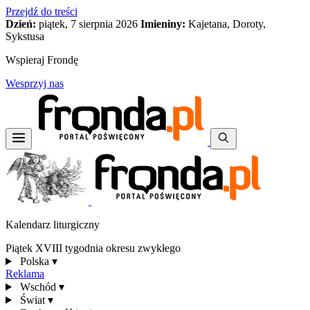
Przejdź do treści
Dzień:
piątek, 7 sierpnia 2026
Imieniny:
Kajetana, Doroty,
Sykstusa
Wspieraj Frondę
Wesprzyj nas
Kalendarz liturgiczny
Piątek XVIII tygodnia okresu zwykłego
Polska
▾
Reklama
Wschód
▾
Świat
▾