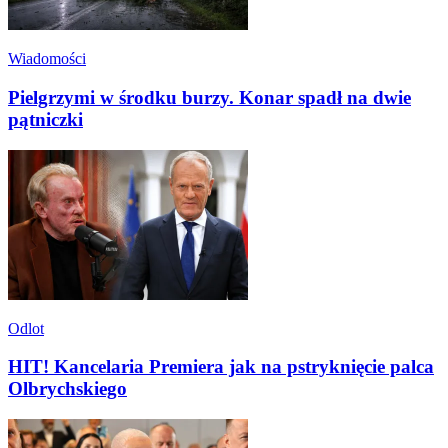
Wiadomości
Pielgrzymi w środku burzy. Konar spadł na dwie
pątniczki
Odlot
HIT! Kancelaria Premiera jak na pstryknięcie palca
Olbrychskiego