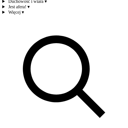
Duchowość i wiara
▾
Jest afera!
▾
Więcej
▾