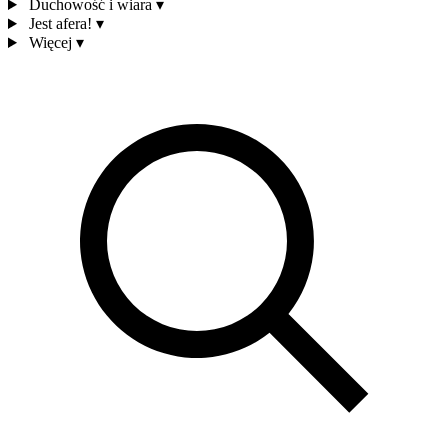
Duchowość i wiara
▾
Jest afera!
▾
Więcej
▾