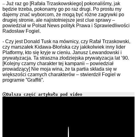
–
Już raz go [Rafała Trzaskowskiego] pokonaliśmy, jak
będzie trzeba, pokonamy go po raz drugi. Po prostu my
dajemy znać wyborcom, że mogą być różne zagrywki po
drugiej stronie, ale najistotniejsze jest clue sprawy –
powiedział w Polsat News polityk Prawa i Sprawiedliwości
Radosław Fogiel.
- Czy jest Donald Tusk na mównicy, czy Rafał Trzaskowski,
czy marszałek Kidawa-Błońska czy jakikolwiek inny lider
Platformy, kto się kryje w cieniu. Janusz Lewandowski i
prywatyzacja. Ta straszna złodziejska prywatyzacja lat ’90.
[Kolejny czarny charakter tej kampanii – powiedział
prowadzący] Nie moja wina, że ta partia składa się w
większości czarnych charakterów – stwierdził Fogiel w
programie ”Graffiti”.
Dalsza część artykułu pod video