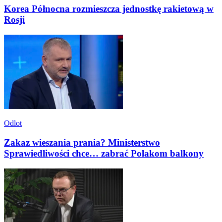
Korea Północna rozmieszcza jednostkę rakietową w
Rosji
Odlot
Zakaz wieszania prania? Ministerstwo
Sprawiedliwości chce… zabrać Polakom balkony