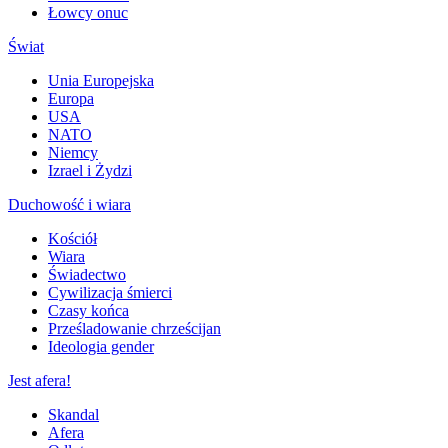
Łowcy onuc
Świat
Unia Europejska
Europa
USA
NATO
Niemcy
Izrael i Żydzi
Duchowość i wiara
Kościół
Wiara
Świadectwo
Cywilizacja śmierci
Czasy końca
Prześladowanie chrześcijan
Ideologia gender
Jest afera!
Skandal
Afera