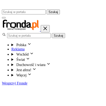
Szukaj
Szukaj
Polska
Reklama
Wschód
Świat
Duchowość i wiara
Jest afera!
Więcej
Wesprzyj Frondę