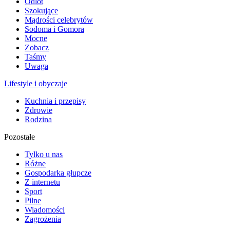
Odlot
Szokujące
Mądrości celebrytów
Sodoma i Gomora
Mocne
Zobacz
Taśmy
Uwaga
Lifestyle i obyczaje
Kuchnia i przepisy
Zdrowie
Rodzina
Pozostałe
Tylko u nas
Różne
Gospodarka głupcze
Z internetu
Sport
Pilne
Wiadomości
Zagrożenia