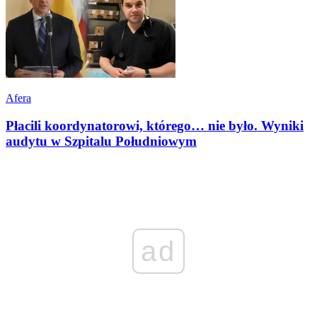
Afera
Płacili koordynatorowi, którego… nie było. Wyniki
audytu w Szpitalu Południowym
ad