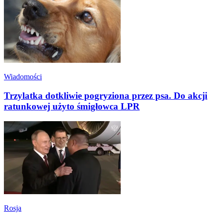
Wiadomości
Trzylatka dotkliwie pogryziona przez psa. Do akcji
ratunkowej użyto śmigłowca LPR
Rosja