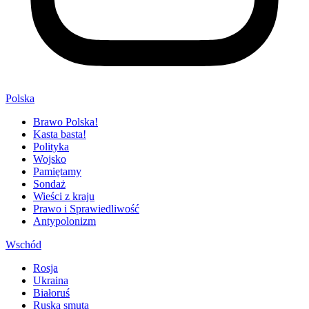
Polska
Brawo Polska!
Kasta basta!
Polityka
Wojsko
Pamiętamy
Sondaż
Wieści z kraju
Prawo i Sprawiedliwość
Antypolonizm
Wschód
Rosja
Ukraina
Białoruś
Ruska smuta