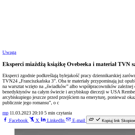
Uwaga
Eksperci miażdżą książkę Ovebeeka i materiał TVN s
Eksperci zgodnie podkreślają bylejakość pracy dziennikarskiej zaró
TVN24 „Franciszkańska 3”. Oba te materiały przypominają już opubl
na warsztat wzięto na „świadków” albo współpracowników zależnej o
benedyktynów na całym świecie i arcybiskup diecezji w USA Rembert
arcybiskupiego jeszcze przed przejściem na emeryturę, ponieważ okaza
publicznie jego romansu”, o c
mp
11.03.2023 20:10
5 min czytania
Facebook
X
LinkedIn
E-mail
Kopiuj link
Skopio