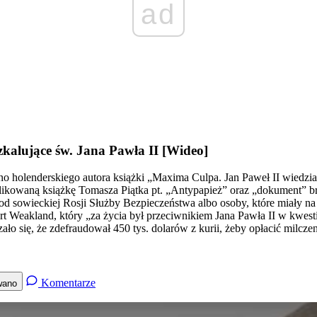
ad
zkalujące św. Jana Pawła II [Wideo]
wno holenderskiego autora książki „Maxima Culpa. Jan Paweł II wiedzi
ikowaną książkę Tomasza Piątka pt. „Antypapież” oraz „dokument” bra
d sowieckiej Rosji Służby Bezpieczeństwa albo osoby, które miały na
 Weakland, który „za życia był przeciwnikiem Jana Pawła II w kwesti
ło się, że zdefraudował 450 tys. dolarów z kurii, żeby opłacić milcze
Komentarze
wano