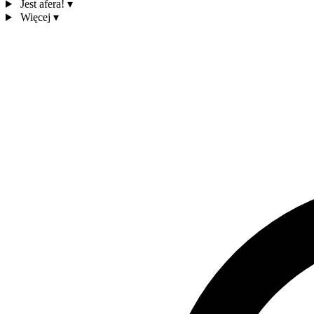
Jest afera!
▾
Więcej
▾