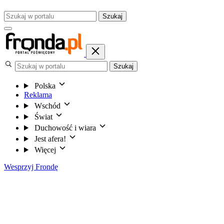
Szukaj
Szukaj
Polska
Reklama
Wschód
Świat
Duchowość i wiara
Jest afera!
Więcej
Wesprzyj Frondę