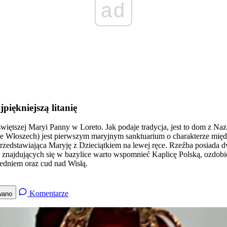
ad
iękniejszą litanię
iętszej Maryi Panny w Loreto. Jak podaje tradycja, jest to dom z Naz
we Włoszech) jest pierwszym maryjnym sanktuarium o charakterze mię
zedstawiająca Maryję z Dzieciątkiem na lewej ręce. Rzeźba posiada d
ic znajdujących się w bazylice warto wspomnieć Kaplicę Polską, ozdo
iedniem oraz cud nad Wisłą.
Komentarze
wano