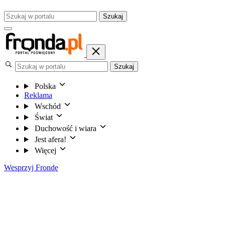
Szukaj
Szukaj
Polska
Reklama
Wschód
Świat
Duchowość i wiara
Jest afera!
Więcej
Wesprzyj Frondę