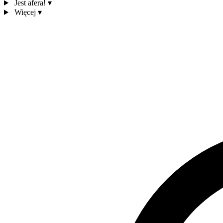
Jest afera!
▾
Więcej
▾