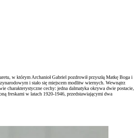
aretu, w którym Archanioł Gabriel pozdrowił przyszłą Matkę Boga i
dzynarodowym i stało się miejscem modlitw wiernych. Wewnątrz
wie charakterystyczne cechy: jedna dalmatyka okrywa dwie postacie,
bioną freskami w latach 1920-1946, przedstawiającymi dwa