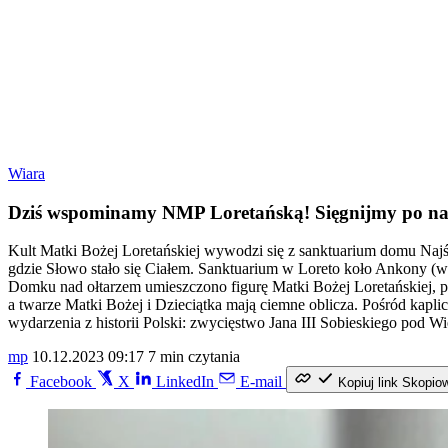
Wiara
Dziś wspominamy NMP Loretańską! Sięgnijmy po najp
Kult Matki Bożej Loretańskiej wywodzi się z sanktuarium domu Najśw
gdzie Słowo stało się Ciałem. Sanktuarium w Loreto koło Ankony (
Domku nad ołtarzem umieszczono figurę Matki Bożej Loretańskiej, pr
a twarze Matki Bożej i Dzieciątka mają ciemne oblicza. Pośród kapl
wydarzenia z historii Polski: zwycięstwo Jana III Sobieskiego pod W
mp
10.12.2023 09:17
7 min czytania
Facebook
X
LinkedIn
E-mail
Kopiuj link
Skopio