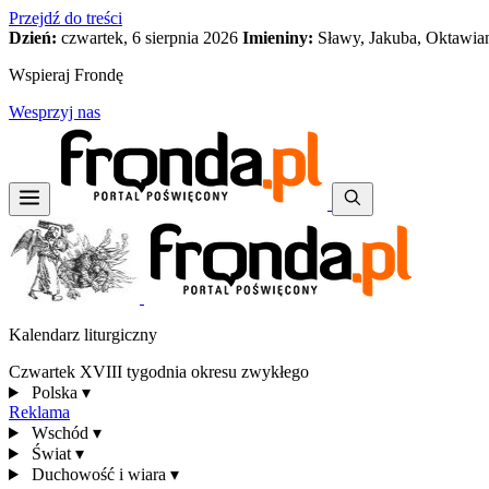
Przejdź do treści
Dzień:
czwartek, 6 sierpnia 2026
Imieniny:
Sławy, Jakuba, Oktawia
Wspieraj Frondę
Wesprzyj nas
Kalendarz liturgiczny
Czwartek XVIII tygodnia okresu zwykłego
Polska
▾
Reklama
Wschód
▾
Świat
▾
Duchowość i wiara
▾