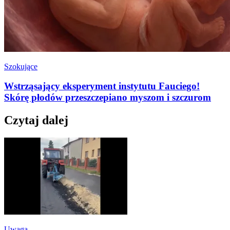
Szokujące
Wstrząsający eksperyment instytutu Fauciego!
Skórę płodów przeszczepiano myszom i szczurom
Czytaj dalej
Uwaga