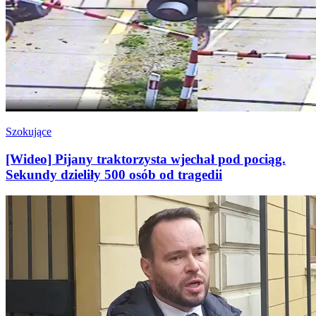
Szokujące
[Wideo] Pijany traktorzysta wjechał pod pociąg.
Sekundy dzieliły 500 osób od tragedii