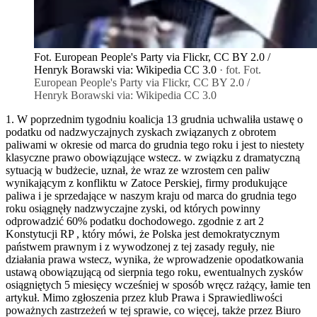
Fot. European People's Party via Flickr, CC BY 2.0 /
Henryk Borawski via: Wikipedia CC 3.0
· fot. Fot.
European People's Party via Flickr, CC BY 2.0 /
Henryk Borawski via: Wikipedia CC 3.0
1. W poprzednim tygodniu koalicja 13 grudnia uchwaliła ustawę o
podatku od nadzwyczajnych zyskach związanych z obrotem
paliwami w okresie od marca do grudnia tego roku i jest to niestety
klasyczne prawo obowiązujące wstecz. w związku z dramatyczną
sytuacją w budżecie, uznał, że wraz ze wzrostem cen paliw
wynikającym z konfliktu w Zatoce Perskiej, firmy produkujące
paliwa i je sprzedające w naszym kraju od marca do grudnia tego
roku osiągnęły nadzwyczajne zyski, od których powinny
odprowadzić 60% podatku dochodowego. zgodnie z art 2
Konstytucji RP , który mówi, że Polska jest demokratycznym
państwem prawnym i z wywodzonej z tej zasady reguły, nie
działania prawa wstecz, wynika, że wprowadzenie opodatkowania
ustawą obowiązującą od sierpnia tego roku, ewentualnych zysków
osiągniętych 5 miesięcy wcześniej w sposób wręcz rażący, łamie ten
artykuł. Mimo zgłoszenia przez klub Prawa i Sprawiedliwości
poważnych zastrzeżeń w tej sprawie, co więcej, także przez Biuro