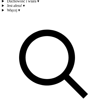
Duchowość i wiara
▾
Jest afera!
▾
Więcej
▾