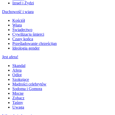
Izrael i Żydzi
Duchowość i wiara
Kościół
Wiara
Świadectwo
Cywilizacja śmierci
Czasy końca
Prześladowanie chrześcijan
Ideologia gender
Jest afera!
Skandal
Afera
Odlot
Szokujące
Mądrości celebrytów
Sodoma i Gomora
Mocne
Zobacz
Taśmy
Uwaga