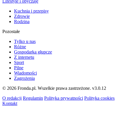
Lifestyle i obyczaje
Kuchnia i przepisy
Zdrowie
Rodzina
Pozostałe
Tylko u nas
Różne
Gospodarka głupcze
Z internetu
Sport
Pilne
Wiadomości
Zagrożenia
© 2026 Fronda.pl. Wszelkie prawa zastrzeżone.
v3.0.12
O redakcji
Regulamin
Polityka prywatności
Polityka cookies
Kontakt