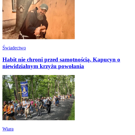
Świadectwo
Habit nie chroni przed samotnością. Kapucyn o
niewidzialnym krzyżu powołania
Wiara