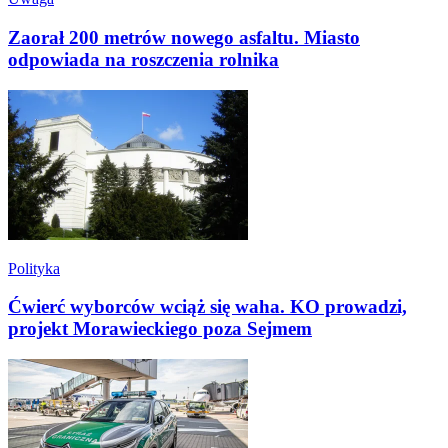
Zaorał 200 metrów nowego asfaltu. Miasto
odpowiada na roszczenia rolnika
Polityka
Ćwierć wyborców wciąż się waha. KO prowadzi,
projekt Morawieckiego poza Sejmem