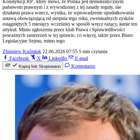
Konstytucji RP , który mówi, że Polska jest demokratycznym
państwem prawnym i z wywodzonej z tej zasady reguły, nie
działania prawa wstecz, wynika, że wprowadzenie opodatkowania
ustawą obowiązującą od sierpnia tego roku, ewentualnych zysków
osiągniętych 5 miesięcy wcześniej w sposób wręcz rażący, łamie ten
artykuł. Mimo zgłoszenia przez klub Prawa i Sprawiedliwości
poważnych zastrzeżeń w tej sprawie, co więcej, także przez Biuro
Legislacyjne Sejmu, mimo tego
Zbigniew Kuźmiuk
22.06.2026 07:55
5 min czytania
Facebook
X
LinkedIn
E-mail
Komentarze
Kopiuj link
Skopiowano