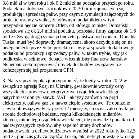
3,8 mld zł w tym roku i ok 0,2 mld zł na początku przyszłego roku.
Podatek ma dotyczyć szacunkowo 20-30 firm zajmujących się
produkcją i sprzedażą paliw, przy czym z symulacji załączonych do
projektu ustawy wynika, że głównym podatnikiem w tym
przypadku będzie koncern Orlen, od którego minister Domański
spodziewa się ok 2,4 mld zł podatku, pozostałe firmy zapłacą ok 1,6
mld zł. Swoją drogą sytuacja budżetu państwa pod rządami Donalda
Tuska, musi być doprawdy dramatyczna, skoro decyduje się on na
przepchnięcie przez Sejm projektu ustawy w sprawie dodatkowego
podatku od produkcji i sprzedaży paliw, w takim trybie, aby jak
podkreślał w sejmowej debacie wiceminister finansów Jarosław
Neneman zrekompensować ubytek dochodów związanych z
kończącym się już programem CPN.
3. Należy przy tej okazji przypomnieć, że kiedy w roku 2022 w
związku z agresją Rosji na Ukrainę, gwałtownie wzrosły ceny
wszystkich surowców energetycznych rząd Morawieckiego
natychmiast obniżył stawki VAT i akcyzy zarówno na prąd
elektryczny, paliwa,gaz , a nawet ciepło systemowe. Te obniżone
stawki obowiązywały aż przez 12 miesięcy, co oznaczało ubytki po
stronie dochodowej budżetu, rzędu kilkudziesięciu miliardów
złotych, mimo tego rząd Morawieckiego, nie prowadził podatku od
nadzwyczajnych zysków, aby zapełnić utratę dochodów
podatkowych, a deficyt budżetowy wyniósł w 2022 roku tylko 12,5
mld zł, podczas gdy za rządów Tuska, taki deficyt powstaje w ciągu