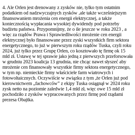
4. Ale Orlen jest drenowany z zysków nie, tylko tym ostatnim
podatkiem od nadzwyczajnych zysków ,ale także wcześniejszym
finansowaniem mrożenia cen energii elektrycznej, a także
koniecznością wypłacania wysokiej dywidendy pod potrzeby
budżetu państwa. Przypomnijmy, że o ile jeszcze w roku 2023 , a
więc za rządów Prawa i Sprawiedliwości mrożenie cen energii
elektrycznej było finansowane przez zyski wszystkich firm sektora
energetycznego, to już w pierwszym roku rządów Tuska, czyli roku
2024, już tylko przez Grupę Orlen, co kosztowało tę firmę ok 15
mld zł. Ustawę w tej sprawie jako jedną z pierwszych przeforsowała
w grudniu 2023 koalicja 13 grudnia, nie chcąc nawet słyszeć aby
mrożenie cen finansowały wszystkie firmy sektora energetycznego,
w tym np. niemieckie firmy właściciele farm wiatrowych i
fotowoltaicznych. Oczywiście w związku z tym ,że Orlen już pod
kierownictwem „fachowców” z ekipy Tuska osiągnął w 2024 roku
zysk netto na poziomie zaledwie 1,4 mld zł, więc owe 15 mld zł
pochodziło z zysków wypracowanych przez firmę pod rządami
prezesa Obajtka.