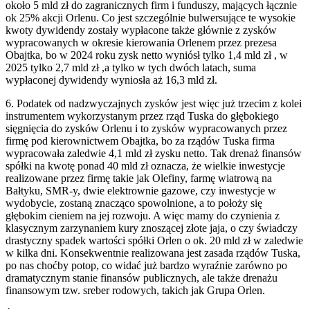
około 5 mld zł do zagranicznych firm i funduszy, mających łącznie
ok 25% akcji Orlenu. Co jest szczególnie bulwersujące te wysokie
kwoty dywidendy zostały wypłacone także głównie z zysków
wypracowanych w okresie kierowania Orlenem przez prezesa
Obajtka, bo w 2024 roku zysk netto wyniósł tylko 1,4 mld zł , w
2025 tylko 2,7 mld zł ,a tylko w tych dwóch latach, suma
wypłaconej dywidendy wyniosła aż 16,3 mld zł.
6. Podatek od nadzwyczajnych zysków jest więc już trzecim z kolei
instrumentem wykorzystanym przez rząd Tuska do głębokiego
sięgnięcia do zysków Orlenu i to zysków wypracowanych przez
firmę pod kierownictwem Obajtka, bo za rządów Tuska firma
wypracowała zaledwie 4,1 mld zł zysku netto. Tak drenaż finansów
spółki na kwotę ponad 40 mld zł oznacza, że wielkie inwestycje
realizowane przez firmę takie jak Olefiny, farmę wiatrową na
Bałtyku, SMR-y, dwie elektrownie gazowe, czy inwestycje w
wydobycie, zostaną znacząco spowolnione, a to położy się
głębokim cieniem na jej rozwoju. A więc mamy do czynienia z
klasycznym zarzynaniem kury znoszącej złote jaja, o czy świadczy
drastyczny spadek wartości spółki Orlen o ok. 20 mld zł w zaledwie
w kilka dni. Konsekwentnie realizowana jest zasada rządów Tuska,
po nas choćby potop, co widać już bardzo wyraźnie zarówno po
dramatycznym stanie finansów publicznych, ale także drenażu
finansowym tzw. sreber rodowych, takich jak Grupa Orlen.