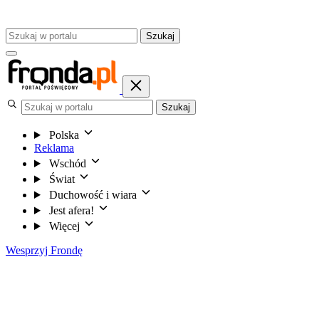
Szukaj
Szukaj
Polska
Reklama
Wschód
Świat
Duchowość i wiara
Jest afera!
Więcej
Wesprzyj Frondę