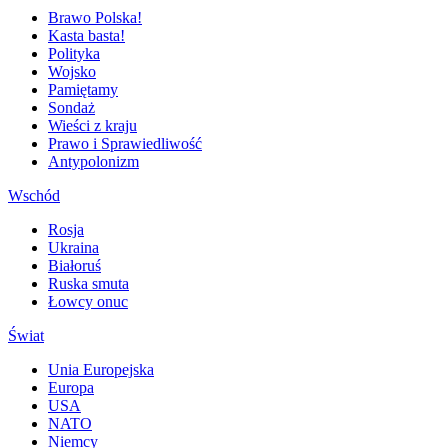
Brawo Polska!
Kasta basta!
Polityka
Wojsko
Pamiętamy
Sondaż
Wieści z kraju
Prawo i Sprawiedliwość
Antypolonizm
Wschód
Rosja
Ukraina
Białoruś
Ruska smuta
Łowcy onuc
Świat
Unia Europejska
Europa
USA
NATO
Niemcy