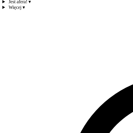
Jest afera!
▾
Więcej
▾