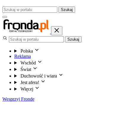
Szukaj
Szukaj
Polska
Reklama
Wschód
Świat
Duchowość i wiara
Jest afera!
Więcej
Wesprzyj Frondę