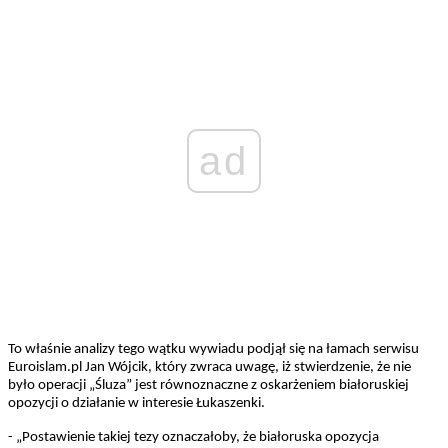
ad
To właśnie analizy tego wątku wywiadu podjął się na łamach serwisu
Euroislam.pl Jan Wójcik, który zwraca uwagę, iż stwierdzenie, że nie
było operacji „Śluza” jest równoznaczne z oskarżeniem białoruskiej
opozycji o działanie w interesie Łukaszenki.
- „Postawienie takiej tezy oznaczałoby, że białoruska opozycja