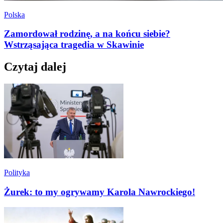
Polska
Zamordował rodzinę, a na końcu siebie?
Wstrząsająca tragedia w Skawinie
Czytaj dalej
Polityka
Żurek: to my ogrywamy Karola Nawrockiego!