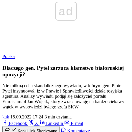
ad
Polska
Dlaczego gen. Pytel zarzuca kłamstwo białoruskiej
opozycji?
Nie milkną echa skandalicznego wywiadu, w którym gen. Piotr
Pytel insynuował, iż w Prawie i Sprawiedliwości działa rosyjska
agentura. Analizy wywiadu podjął się założyciel portalu
Euroislam.pl Jan Wójcik, który zwraca uwagę na bardzo ciekawy
wątek w wypowiedzi byłego szefa SKW.
kak
15.09.2022 17:24
3 min czytania
Facebook
X
LinkedIn
E-mail
Komentarze
Kopiuj link
Skopiowano