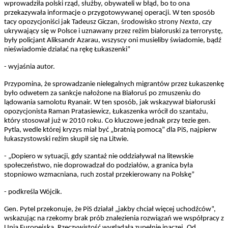
wprowadziła polski rząd, służby, obywateli w błąd, bo to ona
przekazywała informacje o przygotowywanej operacji. W ten sposób
tacy opozycjoniści jak Tadeusz Giczan, środowisko strony
Nexta
, czy
ukrywający się w Polsce i uznawany przez reżim białoruski za terrorystę,
były policjant Aliksandr Azarau, wszyscy oni musieliby świadomie, bądź
nieświadomie działać na rękę Łukaszenki”
- wyjaśnia autor.
Przypomina, że sprowadzanie nielegalnych migrantów przez Łukaszenkę
było odwetem za sankcje nałożone na Białoruś po zmuszeniu do
lądowania samolotu Ryanair. W ten sposób, jak wskazywał białoruski
opozycjonista Raman Pratasiewicz, Łukaszenka wrócił do szantażu,
który stosował już w 2010 roku. Co kluczowe jednak przy tezie gen.
Pytla, wedle której kryzys miał być „bratnią pomocą” dla PiS, najpierw
łukaszystowski reżim skupił się na Litwie.
- „Dopiero w sytuacji, gdy szantaż nie oddziaływał na litewskie
społeczeństwo, nie doprowadzał do podziałów, a granica była
stopniowo wzmacniana, ruch został przekierowany na Polskę”
- podkreśla Wójcik.
Gen. Pytel przekonuje, że PiS działał „jakby chciał więcej uchodźców”,
wskazując na rzekomy brak prób znalezienia rozwiązań we współpracy z
Unią Europejską. Rzeczywistość wyglądała zupełnie inaczej. Od