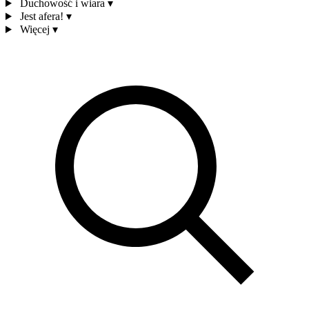
Duchowość i wiara
▾
Jest afera!
▾
Więcej
▾