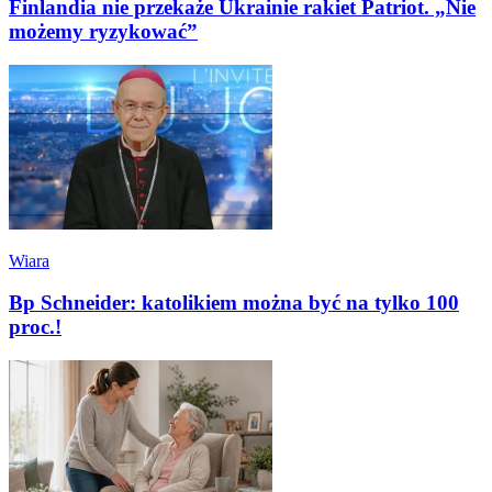
Finlandia nie przekaże Ukrainie rakiet Patriot. „Nie
możemy ryzykować”
Wiara
Bp Schneider: katolikiem można być na tylko 100
proc.!