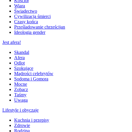
Kościół
Wiara
Świadectwo
Cywilizacja śmierci
Czasy końca
Prześladowanie chrześcijan
Ideologia gender
Jest afera!
Skandal
Afera
Odlot
Szokujące
Mądrości celebrytów
Sodoma i Gomora
Mocne
Zobacz
Taśmy
Uwaga
Lifestyle i obyczaje
Kuchnia i przepisy
Zdrowie
Rodzina