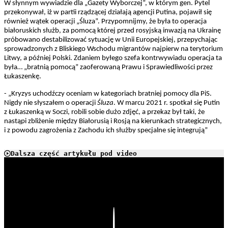
W słynnym wywiadzie dla „Gazety Wyborczej”, w którym gen. Pytel
przekonywał, iż w partii rządzącej działają agencji Putina, pojawił się
również wątek operacji „Śluza”. Przypomnijmy, że była to operacja
białoruskich służb, za pomocą której przed rosyjską inwazją na Ukrainę
próbowano destabilizować sytuację w Unii Europejskiej, przepychając
sprowadzonych z Bliskiego Wschodu migrantów najpierw na terytorium
Litwy, a później Polski. Zdaniem byłego szefa kontrwywiadu operacja ta
była… „bratnią pomocą” zaoferowaną Prawu i Sprawiedliwości przez
Łukaszenkę.
- „Kryzys uchodźczy oceniam w kategoriach bratniej pomocy dla PiS.
Nigdy nie słyszałem o operacji
Śluza
. W marcu 2021 r. spotkał się Putin
z Łukaszenką w Soczi, robili sobie dużo zdjęć, a przekaz był taki, że
nastąpi zbliżenie między Białorusią i Rosją na kierunkach strategicznych,
i z powodu zagrożenia z Zachodu ich służby specjalne się integrują”
Dalsza część artykułu pod video