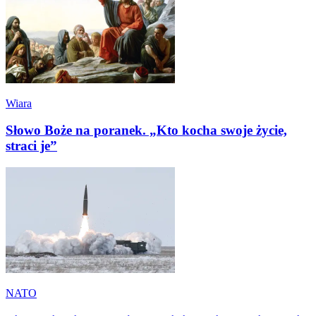
Wiara
Słowo Boże na poranek. „Kto kocha swoje życie,
straci je”
NATO