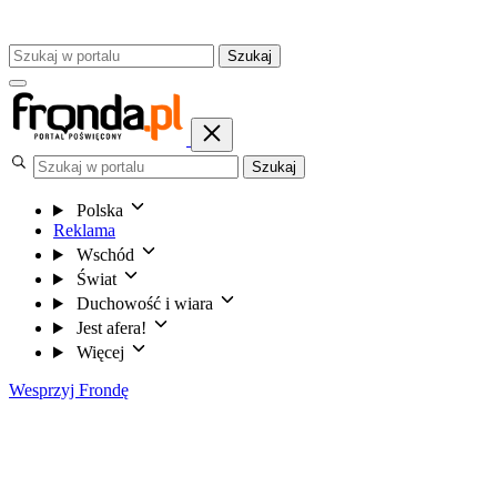
Szukaj
Szukaj
Polska
Reklama
Wschód
Świat
Duchowość i wiara
Jest afera!
Więcej
Wesprzyj Frondę