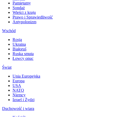
Pamiętamy
Sondaż
Wieści z kraju
Prawo i Sprawiedliwość
Antypolonizm
Wschód
Rosja
Ukraina
Białoruś
Ruska smuta
Łowcy onuc
Świat
Unia Europejska
Europa
USA
NATO
Niemcy
Izrael i Żydzi
Duchowość i wiara