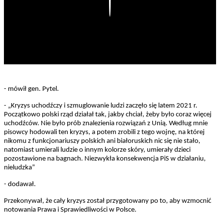
Play
- mówił gen. Pytel.
- „Kryzys uchodźczy i szmuglowanie ludzi zaczęło się latem 2021 r.
Początkowo polski rząd działał tak, jakby chciał, żeby było coraz więcej
uchodźców. Nie było prób znalezienia rozwiązań z Unią. Według mnie
pisowcy hodowali ten kryzys, a potem zrobili z tego wojnę, na której
nikomu z funkcjonariuszy polskich ani białoruskich nic się nie stało,
natomiast umierali ludzie o innym kolorze skóry, umierały dzieci
pozostawione na bagnach. Niezwykła konsekwencja PiS w działaniu,
nieludzka”
- dodawał.
Przekonywał, że cały kryzys został przygotowany po to, aby wzmocnić
notowania Prawa i Sprawiedliwości w Polsce.