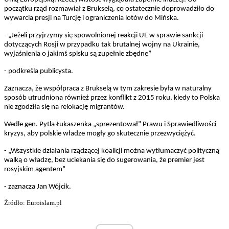
początku rząd rozmawiał z Brukselą, co ostatecznie doprowadziło do
wywarcia presji na Turcję i ograniczenia lotów do Mińska.
- „Jeżeli przyjrzymy się spowolnionej reakcji UE w sprawie sankcji
dotyczących Rosji w przypadku tak brutalnej wojny na Ukrainie,
wyjaśnienia o jakimś spisku są zupełnie zbędne”
- podkreśla publicysta.
Zaznacza, że współpraca z Brukselą w tym zakresie była w naturalny
sposób utrudniona również przez konflikt z 2015 roku, kiedy to Polska
nie zgodziła się na relokację migrantów.
Wedle gen. Pytla Łukaszenka „sprezentował” Prawu i Sprawiedliwości
kryzys, aby polskie władze mogły go skutecznie przezwyciężyć.
- „Wszystkie działania rządzącej koalicji można wytłumaczyć polityczną
walką o władzę, bez uciekania się do sugerowania, że premier jest
rosyjskim agentem”
- zaznacza Jan Wójcik.
Źródło: Euroislam.pl