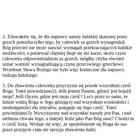
2. Zdawałoby się, że dla naprawy natury ludzkiej skażonej przez
grzech potrzeba tylko tego, by człowiek za grzech wynagrodził.
Bóg przecież nie może stawiać wymagań przekraczających ludzkie
możliwości; a ponieważ chętniej lituje się niż karze, skoro czyni
człowieka odpowiedzialnym za grzech, mógłby chyba również
uznać wartość wynagradzającą czynu przeciwnego grzechowi.
Wcielenie Słowa Bożego nie było więc konieczne dla naprawy
rodzaju ludzkiego.
3. Do zbawienia człowieka przyczynia się przede wszystkim cześć
Boga. Toteż powiedziano2): Jeśli jestem Panem, gdzież jest bojaźń
moja? Jeśli Ojcem, gdzie jest moja cześć? Lecz przez to samo, że
ludzie widzą Boga w Jego górującej nad wszystkim wzniosłości i
niedostępności dla zmysłów, potęguje się Jego cześć. Toteż
powiedziano3): Wywyższony nad wszystkie narody jest Pan, i nad
niebiosa chwała Jego, a dalej4): Któż jako Pan Bóg nasz? Chodzi tu
o cześć bożą. Wydaje się więc, że upodobnienie się Boga do nas
przez przyjęcie ciała nie sprzyja zbawieniu ludzi.