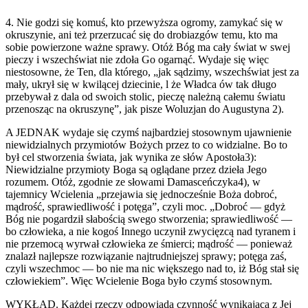
4. Nie godzi się komuś, kto przewyższa ogromy, zamykać się w
okruszynie, ani też przerzucać się do drobiazgów temu, kto ma
sobie powierzone ważne sprawy. Otóż Bóg ma cały świat w swej
pieczy i wszechświat nie zdoła Go ogarnąć. Wydaje się więc
niestosowne, że Ten, dla którego, „jak sądzimy, wszechświat jest za
mały, ukrył się w kwilącej dziecinie, l że Władca ów tak długo
przebywał z dala od swoich stolic, pieczę należną całemu światu
przenosząc na okruszynę”, jak pisze Woluzjan do Augustyna 2).
A JEDNAK wydaje się czymś najbardziej stosownym ujawnienie
niewidzialnych przymiotów Bożych przez to co widzialne. Bo to
był cel stworzenia świata, jak wynika ze słów Apostoła3):
Niewidzialne przymioty Boga są oglądane przez dzieła Jego
rozumem. Otóż, zgodnie ze słowami Damasceńczyka4), w
tajemnicy Wcielenia „przejawia się jednocześnie Boża dobroć,
mądrość, sprawiedliwość i potęga”, czyli moc. „Dobroć — gdyż
Bóg nie pogardził słabością swego stworzenia; sprawiedliwość —
bo człowieka, a nie kogoś Innego uczynił zwycięzcą nad tyranem i
nie przemocą wyrwał człowieka ze śmierci; mądrość — ponieważ
znalazł najlepsze rozwiązanie najtrudniejszej sprawy; potęga zaś,
czyli wszechmoc — bo nie ma nic większego nad to, iż Bóg stał się
człowiekiem”. Więc Wcielenie Boga było czymś stosownym.
WYKŁAD. Każdej rzeczy odpowiada czynność wynikająca z Jej