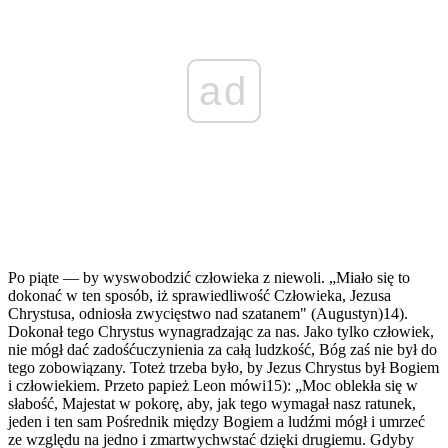
ad
Po piąte — by wyswobodzić człowieka z niewoli. „Miało się to
dokonać w ten sposób, iż sprawiedliwość Człowieka, Jezusa
Chrystusa, odniosła zwycięstwo nad szatanem" (Augustyn)14).
Dokonał tego Chrystus wynagradzając za nas. Jako tylko człowiek,
nie mógł dać zadośćuczynienia za całą ludzkość, Bóg zaś nie był do
tego zobowiązany. Toteż trzeba było, by Jezus Chrystus był Bogiem
i człowiekiem. Przeto papież Leon mówi15): „Moc oblekła się w
słabość, Majestat w pokorę, aby, jak tego wymagał nasz ratunek,
jeden i ten sam Pośrednik między Bogiem a ludźmi mógł i umrzeć
ze względu na jedno i zmartwychwstać dzięki drugiemu. Gdyby