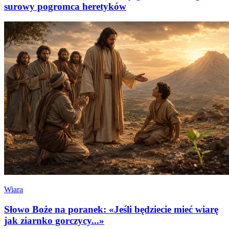
surowy pogromca heretyków
Wiara
Słowo Boże na poranek: «Jeśli będziecie mieć wiarę
jak ziarnko gorczycy...»