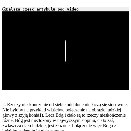
Dalsza część artykułu pod video
Play
2. Rzeczy nieskończenie od siebie oddalone nie łączą się stosownie.
Nie byłoby na przykład właściwe połączenie na obrazie ludzkiej
głowy z szyją konia1). Lecz Bóg i ciało są to rzeczy nieskończenie
różne. Bóg jest niezłożony w najwyższym stopniu, ciało zaś,
zwłaszcza ciało ludzkie, jest złożone. Połączenie więc Boga z
ludzkim ciałem było niestosowne.