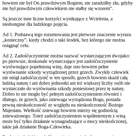
bowiem nie był On prawdziwym Bogiem, nie zaradziłby złu, gdyby
nie był prawdziwym człowiekiem nie stałby się wzorem”.
Są jeszcze inne liczne korzyści wynikające z Wcielenia, a
niedostępne dla ludzkiego pojęcia.
Ad 1. Podstawą tego rozumowania jest pierwsze znaczenie wyrazu
„konieczny”, kiedy chodzi o taki środek, bez którego nie można
osiągnąć celu.
Ad 2. Zadośćuczynienie można nazwać wystarczającym dwojako:
po pierwsze, doskonale wystarczające jest zadośćuczynienie
wyrównujące popełnioną winę, daje ono bowiem pełne
wyrównanie szkody wyrządzonej przez grzech. Zwykły człowiek
nie mógł zadośćuczynić w ten sposób, grzech bowiem skaził całą
ludzką naturę i ani dobro jednostki ani też większej liczby osób nie
wystarczało do wyrównania szkody poniesionej przez tę naturę.
Dobro to nie mogło być pełnym zadośćuczynieniem również i
dlatego, że grzech, jako zniewaga wyrządzona Bogu, posiada
pewną nieskończoność ze względu na nieskończoność Bożego
Majestatu. Wielkość zniewagi bowiem mierzy się godnością
znieważonego. Toteż zadośćuczynieniem współmiernym z winą
może być tylko działanie wynagradzające o mocy nieskończonej,
takie jak działanie Boga-Człowieka.