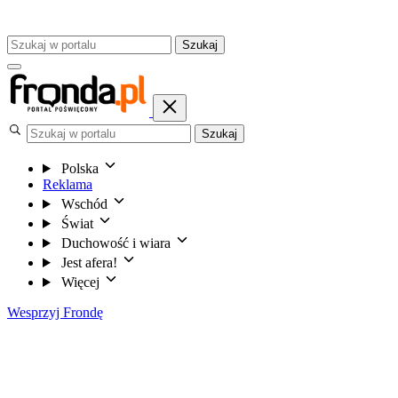
Szukaj
Szukaj
Polska
Reklama
Wschód
Świat
Duchowość i wiara
Jest afera!
Więcej
Wesprzyj Frondę