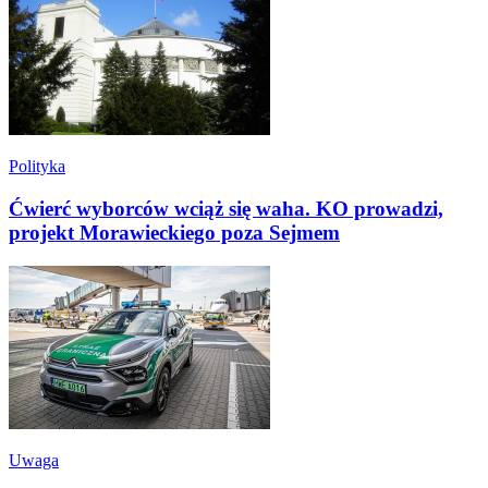
Polityka
Ćwierć wyborców wciąż się waha. KO prowadzi,
projekt Morawieckiego poza Sejmem
Uwaga