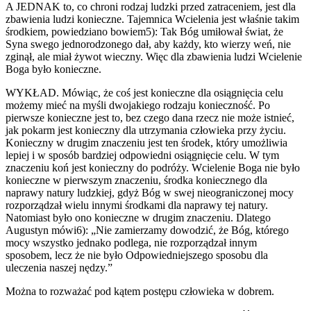
A JEDNAK to, co chroni rodzaj ludzki przed zatraceniem, jest dla
zbawienia ludzi konieczne. Tajemnica Wcielenia jest właśnie takim
środkiem, powiedziano bowiem5): Tak Bóg umiłował świat, że
Syna swego jednorodzonego dał, aby każdy, kto wierzy weń, nie
zginął, ale miał żywot wieczny. Więc dla zbawienia ludzi Wcielenie
Boga było konieczne.
WYKŁAD. Mówiąc, że coś jest konieczne dla osiągnięcia celu
możemy mieć na myśli dwojakiego rodzaju konieczność. Po
pierwsze konieczne jest to, bez czego dana rzecz nie może istnieć,
jak pokarm jest konieczny dla utrzymania człowieka przy życiu.
Konieczny w drugim znaczeniu jest ten środek, który umożliwia
lepiej i w sposób bardziej odpowiedni osiągnięcie celu. W tym
znaczeniu koń jest konieczny do podróży. Wcielenie Boga nie było
konieczne w pierwszym znaczeniu, środka koniecznego dla
naprawy natury ludzkiej, gdyż Bóg w swej nieograniczonej mocy
rozporządzał wielu innymi środkami dla naprawy tej natury.
Natomiast było ono konieczne w drugim znaczeniu. Dlatego
Augustyn mówi6): „Nie zamierzamy dowodzić, że Bóg, którego
mocy wszystko jednako podlega, nie rozporządzał innym
sposobem, lecz że nie było Odpowiedniejszego sposobu dla
uleczenia naszej nędzy.”
Można to rozważać pod kątem postępu człowieka w dobrem.