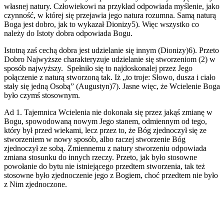
własnej natury. Człowiekowi na przykład odpowiada myślenie, jako
czynność, w której się przejawia jego natura rozumna. Samą naturą
Boga jest dobro, jak to wykazał Dionizy5). Więc wszystko co
należy do Istoty dobra odpowiada Bogu.
Istotną zaś cechą dobra jest udzielanie się innym (Dionizy)6). Przeto
Dobro Najwyższe charakteryzuje udzielanie się stworzeniom (2) w
sposób najwyższy. Spełniło się to najdoskonalej przez Jego
połączenie z naturą stworzoną tak. Iż „to troje: Słowo, dusza i ciało
stały się jedną Osobą” (Augustyn)7). Jasne więc, że Wcielenie Boga
było czymś stosownym.
Ad 1. Tajemnica Wcielenia nie dokonała się przez jakąś zmianę w
Bogu, spowodowaną nowym Jego stanem, odmiennym od tego,
który był przed wiekami, lecz przez to, że Bóg zjednoczył się ze
stworzeniem w nowy sposób, albo raczej stworzenie Bóg
zjednoczył ze sobą. Zmiennemu z natury stworzeniu odpowiada
zmiana stosunku do innych rzeczy. Przeto, jak było stosowne
powołanie do bytu nie istniejącego przedtem stworzenia, tak też
stosowne było zjednoczenie jego z Bogiem, choć przedtem nie było
z Nim zjednoczone.