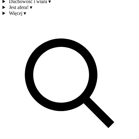
Duchowość i wiara
▾
Jest afera!
▾
Więcej
▾