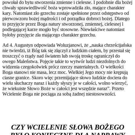
powołał do bytu stworzenia zmienne i cielesne. I podobnie dla bożej
chwały sprawiedliwość boża wprowadziła zło, mające charakter
kary. Natomiast zło grzechu zostaje spełnione przez odstępstwo od
pierwowzoru bożej mądrości i od porządku dobroci bożej. Dlatego
to przyjęcie przez Boga natury stworzonej, zmiennej, cielesnej l
podlegającej karze mogło być stosowne. Niewłaściwe natomiast
byłoby przyjęcie zła mającego charakter grzechu.
Ad 4. Augustyn odpowiada Woluzjanowi, że „nauka chrześcijańska
nie twierdzi, iż Bóg tak się złączył z ludzkim ciałem, by przestał się
troszczyć o rządy nad światem lub swoją troskę ograniczył do
owego Maleństwa. Pojęcie takie to wytwór ludzi niezdolnych do
widzenia czegokolwiek prócz rzeczy materialnych. O wielkości
Boga stanowi nie masa, lecz moc. Wielkiej Jego mocy nie krępują
ciasne granice. Skoro więc przemijające słowo ludzkie dociera do
wielu słuchaczy naraz i każdy słyszy je w całości, wolno wierzyć,
że wiekuiste Słowo Boże w całości jest wszędzie naraz”. Przeto
Wcielenie Boga nie pociąga za sobą żadnej niestosowności.
CZY WCIELENIE SŁOWA BOŻEGO