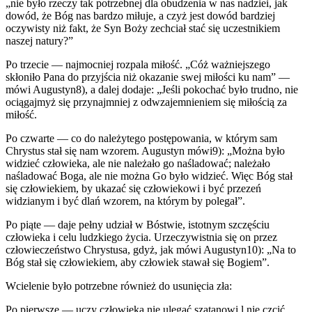
„nie było rzeczy tak potrzebnej dla obudzenia w nas nadziei, jak
dowód, że Bóg nas bardzo miłuje, a czyż jest dowód bardziej
oczywisty niż fakt, że Syn Boży zechciał stać się uczestnikiem
naszej natury?”
Po trzecie — najmocniej rozpala miłość. „Cóż ważniejszego
skłoniło Pana do przyjścia niż okazanie swej miłości ku nam” —
mówi Augustyn8), a dalej dodaje: „Jeśli pokochać było trudno, nie
ociągajmyż się przynajmniej z odwzajemnieniem się miłością za
miłość.
Po czwarte — co do należytego postępowania, w którym sam
Chrystus stał się nam wzorem. Augustyn mówi9): „Można było
widzieć człowieka, ale nie należało go naśladować; należało
naśladować Boga, ale nie można Go było widzieć. Więc Bóg stał
się człowiekiem, by ukazać się człowiekowi i być przezeń
widzianym i być dlań wzorem, na którym by polegał”.
Po piąte — daje pełny udział w Bóstwie, istotnym szczęściu
człowieka i celu ludzkiego życia. Urzeczywistnia się on przez
człowieczeństwo Chrystusa, gdyż, jak mówi Augustyn10): „Na to
Bóg stał się człowiekiem, aby człowiek stawał się Bogiem”.
Wcielenie było potrzebne również do usunięcia zła:
Po pierwsze — uczy człowieka nie ulegać szatanowi l nie czcić