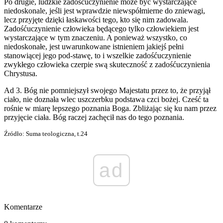
Po drugie, ludzkie zadośćuczynienie może być wystarczające
niedoskonale, jeśli jest wprawdzie niewspółmierne do zniewagi,
lecz przyjęte dzięki łaskawości tego, kto się nim zadowala.
Zadośćuczynienie człowieka będącego tylko człowiekiem jest
wystarczające w tym znaczeniu. A ponieważ wszystko, co
niedoskonałe, jest uwarunkowane istnieniem jakiejś pełni
stanowiącej jego pod-stawę, to i wszelkie zadośćuczynienie
zwykłego człowieka czerpie swą skuteczność z zadośćuczynienia
Chrystusa.
Ad 3. Bóg nie pomniejszył swojego Majestatu przez to, że przyjął
ciało, nie doznała wlec uszczerbku podstawa czci bożej. Cześć ta
rośnie w miarę lepszego poznania Boga. Zbliżając się ku nam przez
przyjęcie ciała. Bóg raczej zachęcił nas do tego poznania.
Źródło: Suma teologiczna, t.24
ad
Komentarze