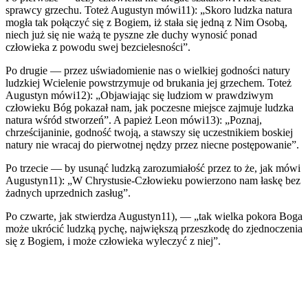
sprawcy grzechu. Toteż Augustyn mówi11): „Skoro ludzka natura
mogła tak połączyć się z Bogiem, iż stała się jedną z Nim Osobą,
niech już się nie ważą te pyszne złe duchy wynosić ponad
człowieka z powodu swej bezcielesności”.
Po drugie — przez uświadomienie nas o wielkiej godności natury
ludzkiej Wcielenie powstrzymuje od brukania jej grzechem. Toteż
Augustyn mówi12): „Objawiając się ludziom w prawdziwym
człowieku Bóg pokazał nam, jak poczesne miejsce zajmuje ludzka
natura wśród stworzeń”. A papież Leon mówi13): „Poznaj,
chrześcijaninie, godność twoją, a stawszy się uczestnikiem boskiej
natury nie wracaj do pierwotnej nędzy przez niecne postępowanie”.
Po trzecie — by usunąć ludzką zarozumiałość przez to że, jak mówi
Augustyn11): „W Chrystusie-Człowieku powierzono nam łaskę bez
żadnych uprzednich zasług”.
Po czwarte, jak stwierdza Augustyn11), — „tak wielka pokora Boga
może ukrócić ludzką pychę, największą przeszkodę do zjednoczenia
się z Bogiem, i może człowieka wyleczyć z niej”.