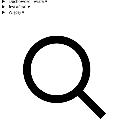
Duchowość i wiara
▾
Jest afera!
▾
Więcej
▾