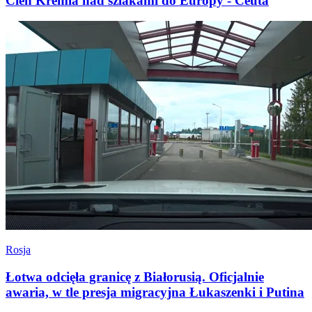
Cień Kremla nad szlakami do Europy - Ceuta
Rosja
Łotwa odcięła granicę z Białorusią. Oficjalnie
awaria, w tle presja migracyjna Łukaszenki i Putina