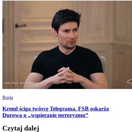
Rosja
Kreml ściga twórcę Telegrama. FSB oskarża
Durowa o „wspieranie terroryzmu”
Czytaj dalej