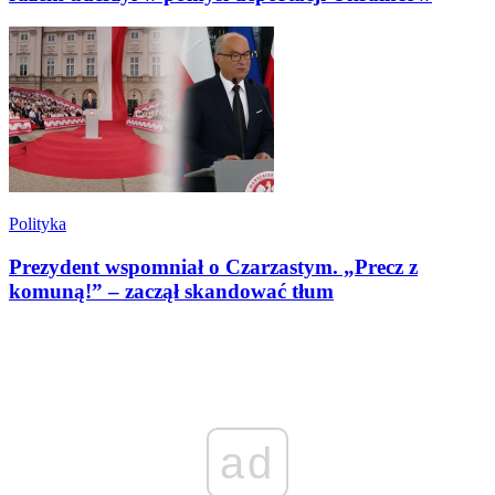
Polityka
Prezydent wspomniał o Czarzastym. „Precz z
komuną!” – zaczął skandować tłum
ad