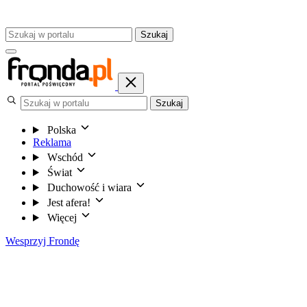
Szukaj
Szukaj
Polska
Reklama
Wschód
Świat
Duchowość i wiara
Jest afera!
Więcej
Wesprzyj Frondę