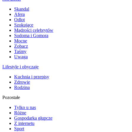
Skandal
Afera
Odlot
Szokujące
Mądrości celebrytów
Sodoma i Gomora
Mocne
Zobacz
Taśmy
Uwaga
Lifestyle i obyczaje
Kuchnia i przepisy
Zdrowie
Rodzina
Pozostałe
Tylko u nas
Różne
Gospodarka głupcze
Z internetu
Sport