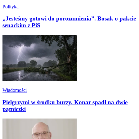
Polityka
„Jesteśmy gotowi do porozumienia”. Bosak o pakcie
senackim z PiS
Wiadomości
Pielgrzymi w środku burzy. Konar spadł na dwie
pątniczki