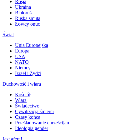
Rosja
Ukraina
Białoruś
Ruska smuta
Łowcy onuc
Świat
Unia Europejska
Europa
USA
NATO
Niemcy
Izrael i Żydzi
Duchowość i wiara
Kościół
Wiara
Świadectwo
Cywilizacja śmierci
Czasy końca
Prześladowanie chrześcijan
Ideologia gender
Jest afera!