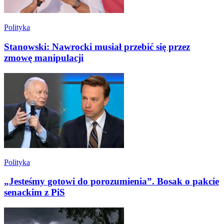
Polityka
Stanowski: Nawrocki musiał przebić się przez
zmowę manipulacji
Polityka
„Jesteśmy gotowi do porozumienia”. Bosak o pakcie
senackim z PiS