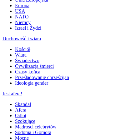
Europa
USA
NATO
Niemcy
Izrael i Żydzi
Duchowość i wiara
Kościół
Wiara
Świadectwo
Cywilizacja śmierci
Czasy końca
Prześladowanie chrześcijan
Ideologia gender
Jest afera!
Skandal
Afera
Odlot
Szokujące
Mądrości celebrytów
Sodoma i Gomora
Mocne