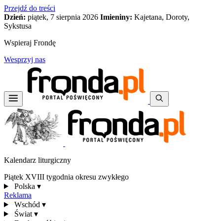
Przejdź do treści
Dzień:
piątek, 7 sierpnia 2026
Imieniny:
Kajetana, Doroty,
Sykstusa
Wspieraj Frondę
Wesprzyj nas
Kalendarz liturgiczny
Piątek XVIII tygodnia okresu zwykłego
Polska
▾
Reklama
Wschód
▾
Świat
▾