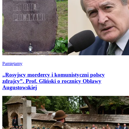
Pamiętamy
„Rosyjscy mordercy i komunistyczni polscy
zdrajcy”. Prof. Gliński o rocznicy Obławy
Augustowskiej