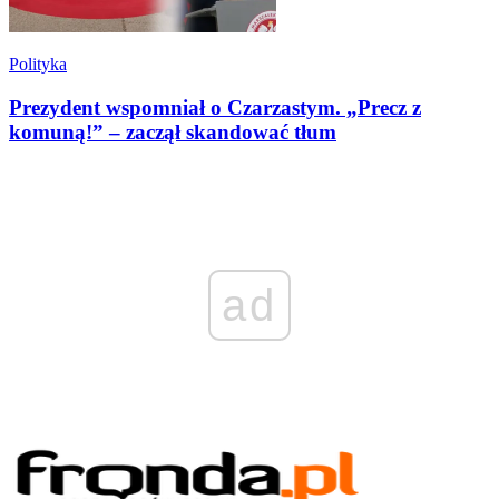
Polityka
Prezydent wspomniał o Czarzastym. „Precz z
komuną!” – zaczął skandować tłum
ad