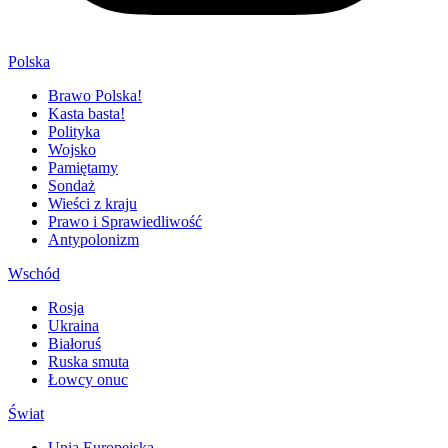
Polska
Brawo Polska!
Kasta basta!
Polityka
Wojsko
Pamiętamy
Sondaż
Wieści z kraju
Prawo i Sprawiedliwość
Antypolonizm
Wschód
Rosja
Ukraina
Białoruś
Ruska smuta
Łowcy onuc
Świat
Unia Europejska