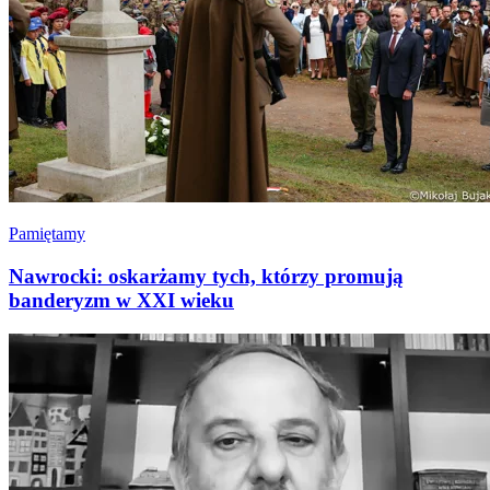
Pamiętamy
Nawrocki: oskarżamy tych, którzy promują
banderyzm w XXI wieku