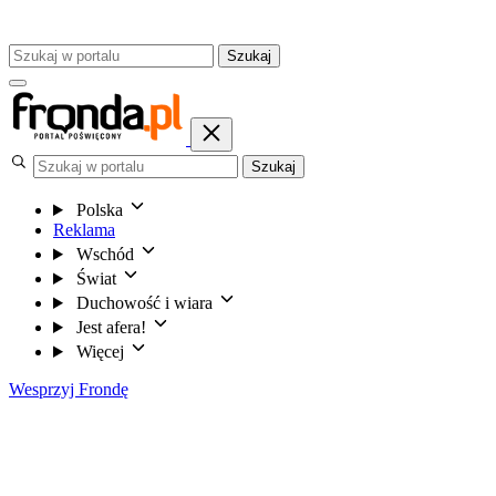
Szukaj
Szukaj
Polska
Reklama
Wschód
Świat
Duchowość i wiara
Jest afera!
Więcej
Wesprzyj Frondę