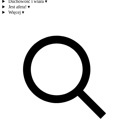
Duchowość i wiara
▾
Jest afera!
▾
Więcej
▾