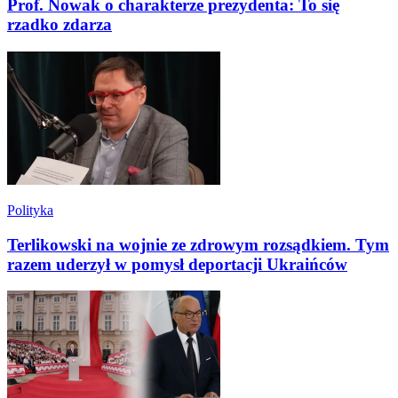
Prof. Nowak o charakterze prezydenta: To się
rzadko zdarza
Polityka
Terlikowski na wojnie ze zdrowym rozsądkiem. Tym
razem uderzył w pomysł deportacji Ukraińców