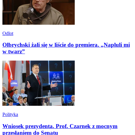
Odlot
Olbrychski żali się w liście do premiera. „Napluli mi
w twarz”
Polityka
Wniosek prezydenta. Prof. Czarnek z mocnym
przesłaniem do Senatu