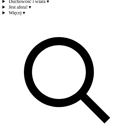
Duchowość i wiara
▾
Jest afera!
▾
Więcej
▾