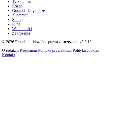
Tylko u nas
Różne
Gospodarka głupcze
Z internetu
Sport
Pilne
Wiadomości
Zagrożenia
© 2026 Fronda.pl. Wszelkie prawa zastrzeżone.
v3.0.12
O redakcji
Regulamin
Polityka prywatności
Polityka cookies
Kontakt