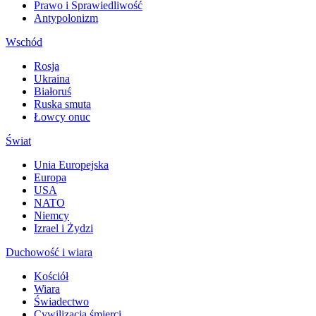
Prawo i Sprawiedliwość
Antypolonizm
Wschód
Rosja
Ukraina
Białoruś
Ruska smuta
Łowcy onuc
Świat
Unia Europejska
Europa
USA
NATO
Niemcy
Izrael i Żydzi
Duchowość i wiara
Kościół
Wiara
Świadectwo
Cywilizacja śmierci