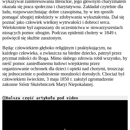
wykazywał zainteresowania literackie, jego głównym charyzmatem
okazała się praca społeczna i charytatywna. Zakładał czytelnie dla
ludu, rozpowszechniając dobre czasopisma, by w ten sposób
pomagać ubogiej młodzieży w zdobywaniu wykształcenia. Dał się
poznać jako człowiek wielkiej wytrwałości i dobroci serca.
Wielokrotnie był zapraszany do uczestnictwa w stowarzyszeniach
niosących pomoc ubogim. Podczas epidemii cholery w 1849 r.
poświęcił się służbie zarażonym.
Będąc człowiekiem głęboko religijnym i praktykującym, na
każdego człowieka, a zwłaszcza na biedne dziecko, patrzył przez
pryzmat miłości do Boga. Mimo słabego zdrowia robił wszystko, by
nieść pomoc zaniedbanemu ludowi wiejskiemu przez
organizowanie ochronek dla dzieci i opieki nad chorymi, troszcząc
się jednocześnie o podniesienie moralności dorosłych. Chociaż był
człowiekiem świeckim, 3 maja 1850 r. założył zgromadzenie
zakonne Sióstr Służebniczek Maryi Niepokalanej.
Dalsza część artykułu pod video