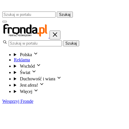
Szukaj
Szukaj
Polska
Reklama
Wschód
Świat
Duchowość i wiara
Jest afera!
Więcej
Wesprzyj Frondę