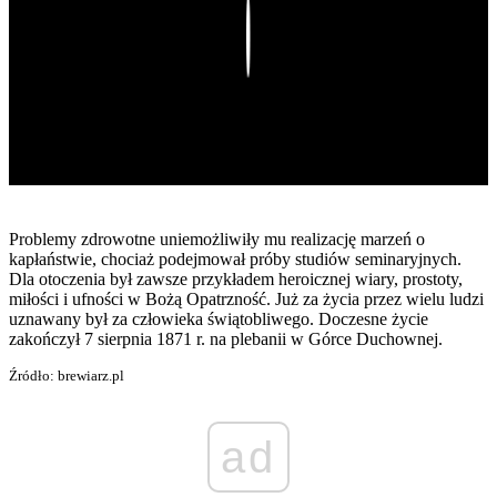
Play
Problemy zdrowotne uniemożliwiły mu realizację marzeń o
kapłaństwie, chociaż podejmował próby studiów seminaryjnych.
Dla otoczenia był zawsze przykładem heroicznej wiary, prostoty,
miłości i ufności w Bożą Opatrzność. Już za życia przez wielu ludzi
uznawany był za człowieka świątobliwego. Doczesne życie
zakończył 7 sierpnia 1871 r. na plebanii w Górce Duchownej.
Źródło: brewiarz.pl
ad