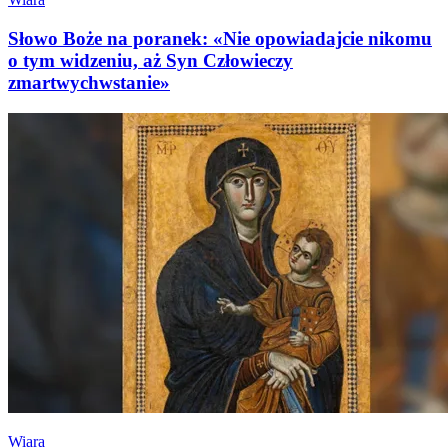
Słowo Boże na poranek: «Nie opowiadajcie nikomu
o tym widzeniu, aż Syn Człowieczy
zmartwychwstanie»
Wiara