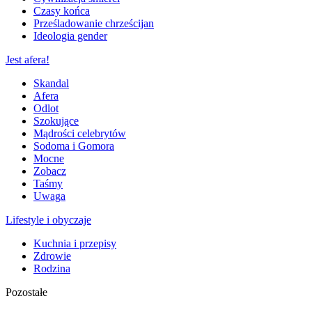
Czasy końca
Prześladowanie chrześcijan
Ideologia gender
Jest afera!
Skandal
Afera
Odlot
Szokujące
Mądrości celebrytów
Sodoma i Gomora
Mocne
Zobacz
Taśmy
Uwaga
Lifestyle i obyczaje
Kuchnia i przepisy
Zdrowie
Rodzina
Pozostałe