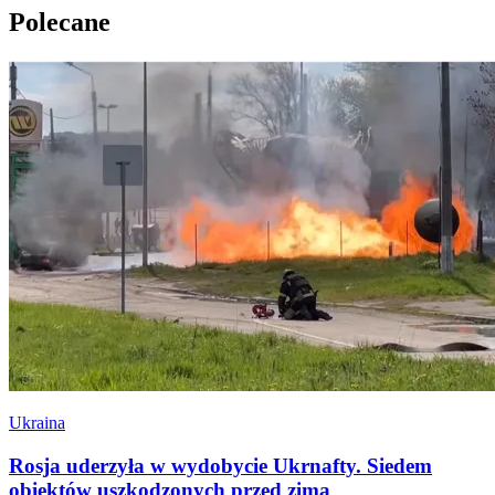
Polecane
Ukraina
Rosja uderzyła w wydobycie Ukrnafty. Siedem
obiektów uszkodzonych przed zimą