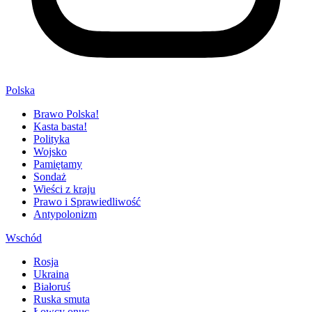
Polska
Brawo Polska!
Kasta basta!
Polityka
Wojsko
Pamiętamy
Sondaż
Wieści z kraju
Prawo i Sprawiedliwość
Antypolonizm
Wschód
Rosja
Ukraina
Białoruś
Ruska smuta
Łowcy onuc