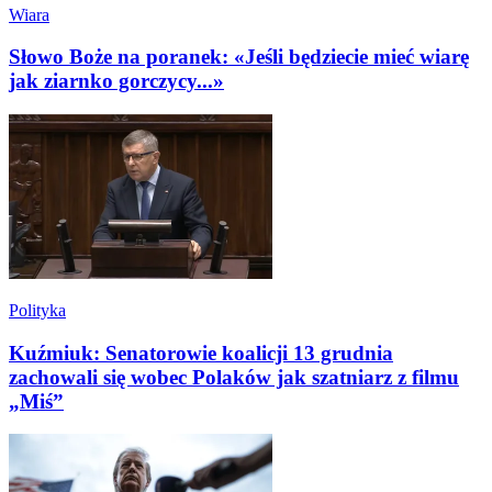
Wiara
Słowo Boże na poranek: «Jeśli będziecie mieć wiarę
jak ziarnko gorczycy...»
Polityka
Kuźmiuk: Senatorowie koalicji 13 grudnia
zachowali się wobec Polaków jak szatniarz z filmu
„Miś”