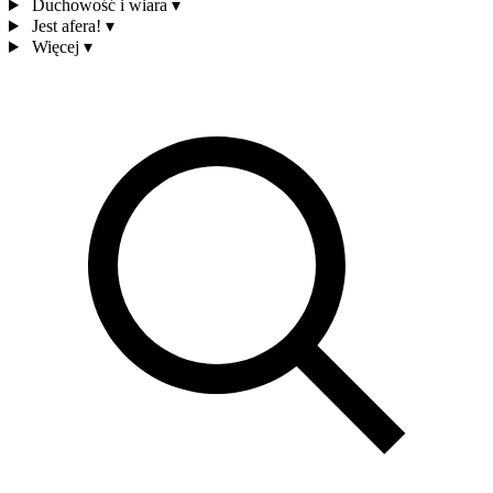
Duchowość i wiara
▾
Jest afera!
▾
Więcej
▾