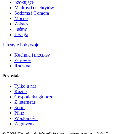
Szokujące
Mądrości celebrytów
Sodoma i Gomora
Mocne
Zobacz
Taśmy
Uwaga
Lifestyle i obyczaje
Kuchnia i przepisy
Zdrowie
Rodzina
Pozostałe
Tylko u nas
Różne
Gospodarka głupcze
Z internetu
Sport
Pilne
Wiadomości
Zagrożenia
© 2026 Fronda.pl. Wszelkie prawa zastrzeżone.
v3.0.12