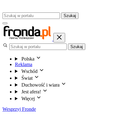
Szukaj
Szukaj
Polska
Reklama
Wschód
Świat
Duchowość i wiara
Jest afera!
Więcej
Wesprzyj Frondę