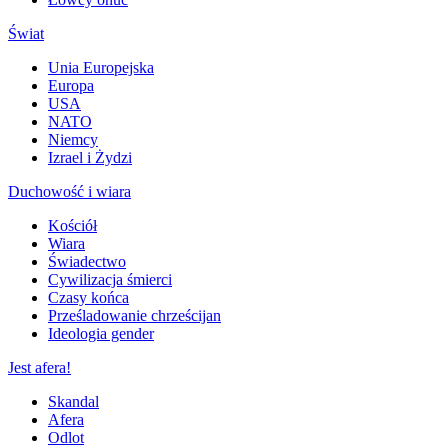
Świat
Unia Europejska
Europa
USA
NATO
Niemcy
Izrael i Żydzi
Duchowość i wiara
Kościół
Wiara
Świadectwo
Cywilizacja śmierci
Czasy końca
Prześladowanie chrześcijan
Ideologia gender
Jest afera!
Skandal
Afera
Odlot