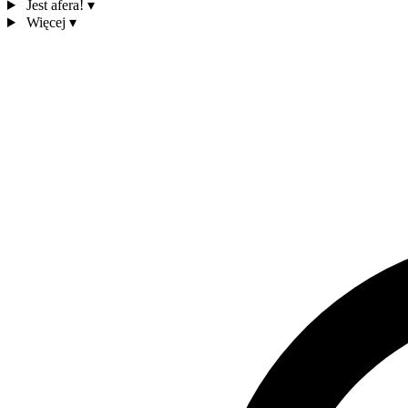
Jest afera!
▾
Więcej
▾