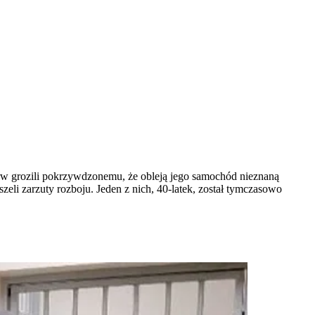
erw grozili pokrzywdzonemu, że obleją jego samochód nieznaną
yszeli zarzuty rozboju. Jeden z nich, 40-latek, został tymczasowo