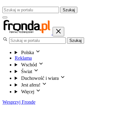
Szukaj
Szukaj
Polska
Reklama
Wschód
Świat
Duchowość i wiara
Jest afera!
Więcej
Wesprzyj Frondę