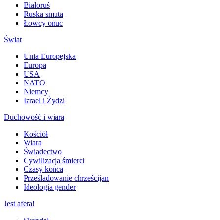
Białoruś
Ruska smuta
Łowcy onuc
Świat
Unia Europejska
Europa
USA
NATO
Niemcy
Izrael i Żydzi
Duchowość i wiara
Kościół
Wiara
Świadectwo
Cywilizacja śmierci
Czasy końca
Prześladowanie chrześcijan
Ideologia gender
Jest afera!