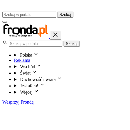
Szukaj
Szukaj
Polska
Reklama
Wschód
Świat
Duchowość i wiara
Jest afera!
Więcej
Wesprzyj Frondę