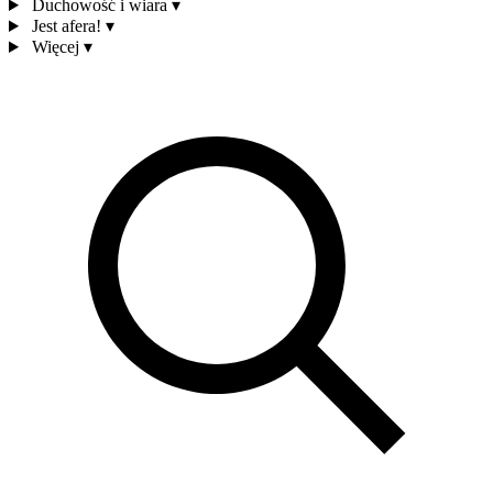
Duchowość i wiara
▾
Jest afera!
▾
Więcej
▾