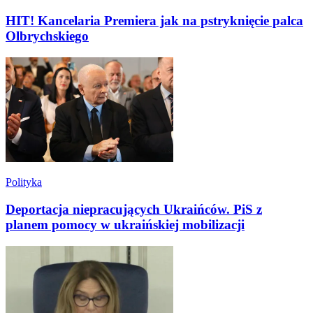
HIT! Kancelaria Premiera jak na pstryknięcie palca
Olbrychskiego
Polityka
Deportacja niepracujących Ukraińców. PiS z
planem pomocy w ukraińskiej mobilizacji