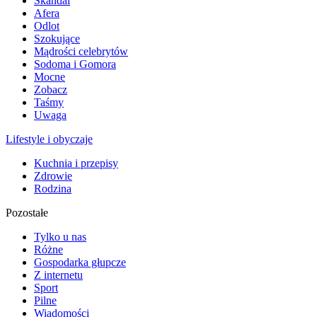
Skandal
Afera
Odlot
Szokujące
Mądrości celebrytów
Sodoma i Gomora
Mocne
Zobacz
Taśmy
Uwaga
Lifestyle i obyczaje
Kuchnia i przepisy
Zdrowie
Rodzina
Pozostałe
Tylko u nas
Różne
Gospodarka głupcze
Z internetu
Sport
Pilne
Wiadomości