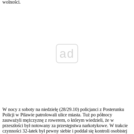
wolności.
ad
W nocy z soboty na niedzielę (28/29.10) policjanci z Posterunku
Policji w Pilawie patrolowali ulice miasta. Tuż po północy
zauważyli mężczyznę z rowerem, o którym wiedzieli, że w
przeszłości był notowany za przestępstwa narkotykowe. W trakcie
czynności 32-latek był pewny siebie i poddał się kontroli osobistej