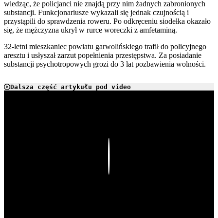
wiedząc, że policjanci nie znajdą przy nim żadnych zabronionych
substancji. Funkcjonariusze wykazali się jednak czujnością i
przystąpili do sprawdzenia roweru. Po odkręceniu siodełka okazało
się, że mężczyzna ukrył w rurce woreczki z amfetaminą.
32-letni mieszkaniec powiatu garwolińskiego trafił do policyjnego
aresztu i usłyszał zarzut popełnienia przestępstwa. Za posiadanie
substancji psychotropowych grozi do 3 lat pozbawienia wolności.
Dalsza część artykułu pod video
Play