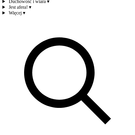
Duchowość i wiara
▾
Jest afera!
▾
Więcej
▾