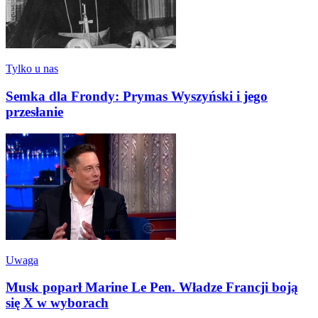
Tylko u nas
Semka dla Frondy: Prymas Wyszyński i jego
przesłanie
Uwaga
Musk poparł Marine Le Pen. Władze Francji boją
się X w wyborach