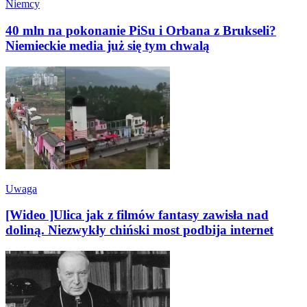
Niemcy
40 mln na pokonanie PiSu i Orbana z Brukseli?
Niemieckie media już się tym chwalą
Uwaga
[Wideo ]Ulica jak z filmów fantasy zawisła nad
doliną. Niezwykły chiński most podbija internet