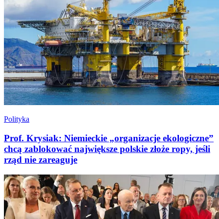
Polityka
Prof. Krysiak: Niemieckie „organizacje ekologiczne”
chcą zablokować największe polskie złoże ropy, jeśli
rząd nie zareaguje