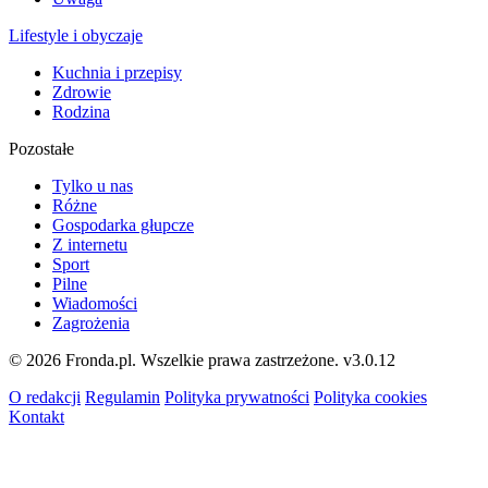
Lifestyle i obyczaje
Kuchnia i przepisy
Zdrowie
Rodzina
Pozostałe
Tylko u nas
Różne
Gospodarka głupcze
Z internetu
Sport
Pilne
Wiadomości
Zagrożenia
© 2026 Fronda.pl. Wszelkie prawa zastrzeżone.
v3.0.12
O redakcji
Regulamin
Polityka prywatności
Polityka cookies
Kontakt