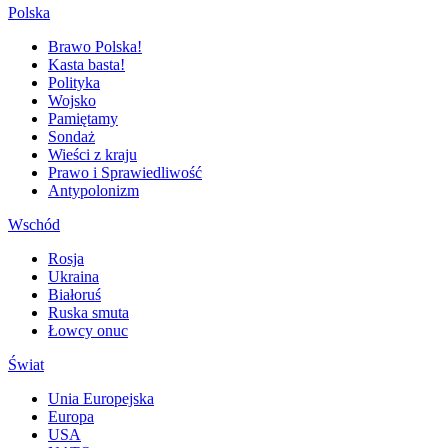
Polska
Brawo Polska!
Kasta basta!
Polityka
Wojsko
Pamiętamy
Sondaż
Wieści z kraju
Prawo i Sprawiedliwość
Antypolonizm
Wschód
Rosja
Ukraina
Białoruś
Ruska smuta
Łowcy onuc
Świat
Unia Europejska
Europa
USA