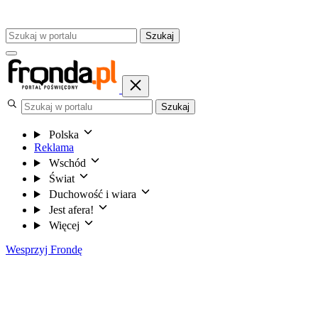
Szukaj
Szukaj
Polska
Reklama
Wschód
Świat
Duchowość i wiara
Jest afera!
Więcej
Wesprzyj Frondę