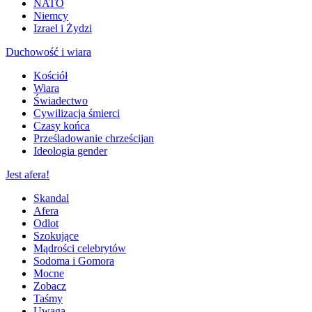
NATO
Niemcy
Izrael i Żydzi
Duchowość i wiara
Kościół
Wiara
Świadectwo
Cywilizacja śmierci
Czasy końca
Prześladowanie chrześcijan
Ideologia gender
Jest afera!
Skandal
Afera
Odlot
Szokujące
Mądrości celebrytów
Sodoma i Gomora
Mocne
Zobacz
Taśmy
Uwaga