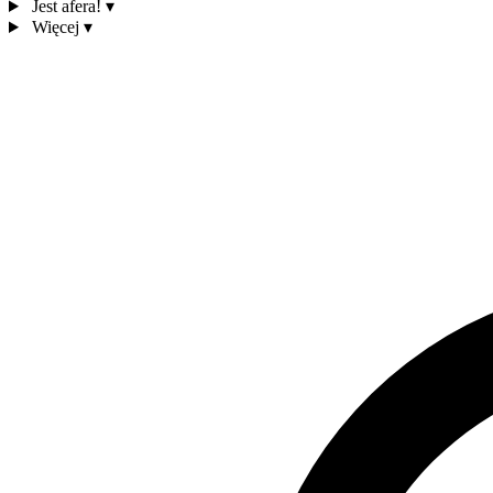
Jest afera!
▾
Więcej
▾