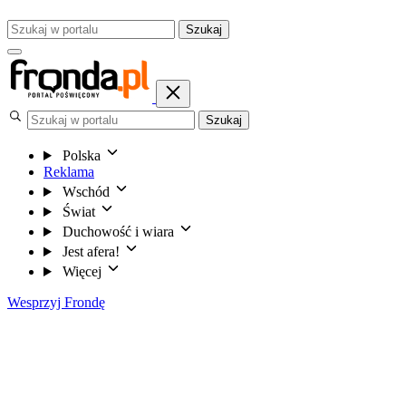
Szukaj
Szukaj
Polska
Reklama
Wschód
Świat
Duchowość i wiara
Jest afera!
Więcej
Wesprzyj Frondę