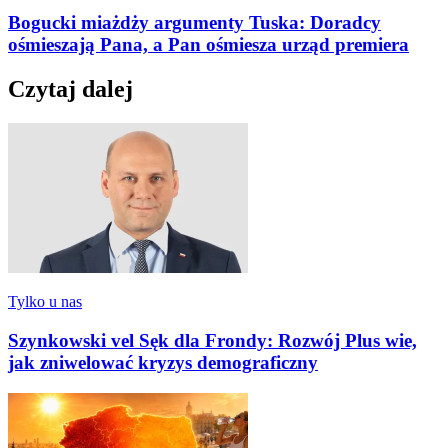
Bogucki miażdży argumenty Tuska: Doradcy
ośmieszają Pana, a Pan ośmiesza urząd premiera
Czytaj dalej
Tylko u nas
Szynkowski vel Sęk dla Frondy: Rozwój Plus wie,
jak zniwelować kryzys demograficzny