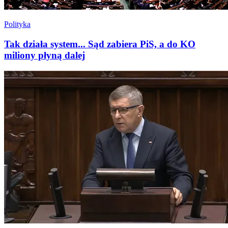
Polityka
Tak działa system... Sąd zabiera PiS, a do KO
miliony płyną dalej