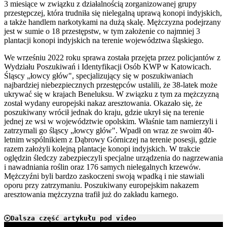
3 miesiące w związku z działalnością zorganizowanej grupy
przestępczej, która trudniła się nielegalną uprawą konopi indyjskich,
a także handlem narkotykami na dużą skalę. Mężczyzna podejrzany
jest w sumie o 18 przestępstw, w tym założenie co najmniej 3
plantacji konopi indyjskich na terenie województwa śląskiego.
We wrześniu 2022 roku sprawa została przejęta przez policjantów z
Wydziału Poszukiwań i Identyfikacji Osób KWP w Katowicach.
Śląscy „łowcy głów", specjalizujący się w poszukiwaniach
najbardziej niebezpiecznych przestępców ustalili, że 38-latek może
ukrywać się w krajach Beneluksu. W związku z tym za mężczyzną
został wydany europejski nakaz aresztowania. Okazało się, że
poszukiwany wrócił jednak do kraju, gdzie ukrył się na terenie
jednej ze wsi w województwie opolskim. Właśnie tam namierzyli i
zatrzymali go śląscy „łowcy głów". Wpadł on wraz ze swoim 40-
letnim wspólnikiem z Dąbrowy Górniczej na terenie posesji, gdzie
razem założyli kolejną plantacje konopi indyjskich. W trakcie
oględzin śledczy zabezpieczyli specjalne urządzenia do nagrzewania
i nawadniania roślin oraz 176 samych nielegalnych krzewów.
Mężczyźni byli bardzo zaskoczeni swoją wpadką i nie stawiali
oporu przy zatrzymaniu. Poszukiwany europejskim nakazem
aresztowania mężczyzna trafił już do zakładu karnego.
Dalsza część artykułu pod video