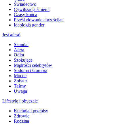
Świadectwo
Cywilizacja śmierci
Czasy końca
Prześladowanie chrześcijan
Ideologia gender
Jest afera!
Skandal
Afera
Odlot
Szokujące
Mądrości celebrytów
Sodoma i Gomora
Mocne
Zobacz
Taśmy
Uwaga
Lifestyle i obyczaje
Kuchnia i przepisy
Zdrowie
Rodzina