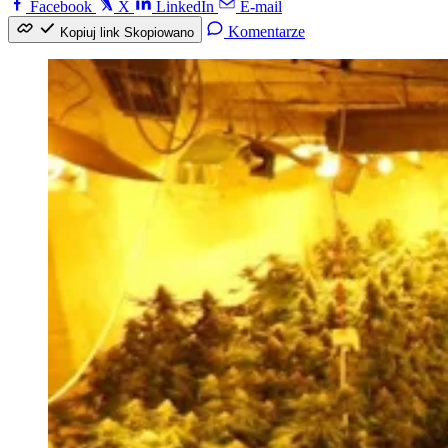
Facebook
X
LinkedIn
E-mail
Komentarze
Kopiuj link
Skopiowano