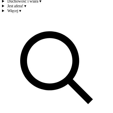
Duchowość i wiara
▾
Jest afera!
▾
Więcej
▾