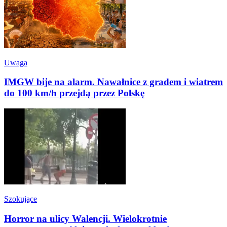
Uwaga
IMGW bije na alarm. Nawałnice z gradem i wiatrem
do 100 km/h przejdą przez Polskę
Szokujące
Horror na ulicy Walencji. Wielokrotnie