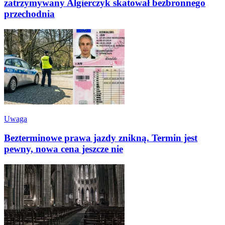
zatrzymywany Algierczyk skatował bezbronnego
przechodnia
Uwaga
Bezterminowe prawa jazdy znikną. Termin jest
pewny, nowa cena jeszcze nie