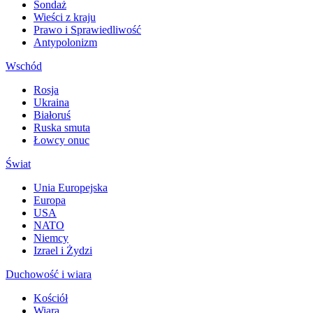
Sondaż
Wieści z kraju
Prawo i Sprawiedliwość
Antypolonizm
Wschód
Rosja
Ukraina
Białoruś
Ruska smuta
Łowcy onuc
Świat
Unia Europejska
Europa
USA
NATO
Niemcy
Izrael i Żydzi
Duchowość i wiara
Kościół
Wiara