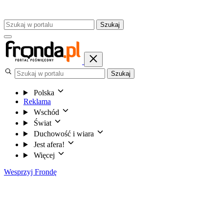
Szukaj
Szukaj
Polska
Reklama
Wschód
Świat
Duchowość i wiara
Jest afera!
Więcej
Wesprzyj Frondę