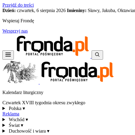
Przejdź do treści
Dzień:
czwartek, 6 sierpnia 2026
Imieniny:
Sławy, Jakuba, Oktawia
Wspieraj Frondę
Wesprzyj nas
Kalendarz liturgiczny
Czwartek XVIII tygodnia okresu zwykłego
Polska
▾
Reklama
Wschód
▾
Świat
▾
Duchowość i wiara
▾