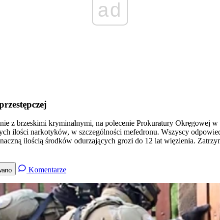
ad
przestępczej
lnie z brzeskimi kryminalnymi, na polecenie Prokuratury Okręgowej w
ych ilości narkotyków, w szczególności mefedronu. Wszyscy odpowie
aczną ilością środków odurzających grozi do 12 lat więzienia. Zatrz
Komentarze
wano