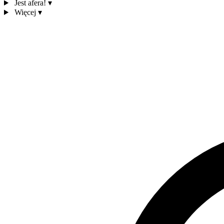
Jest afera!
▾
Więcej
▾