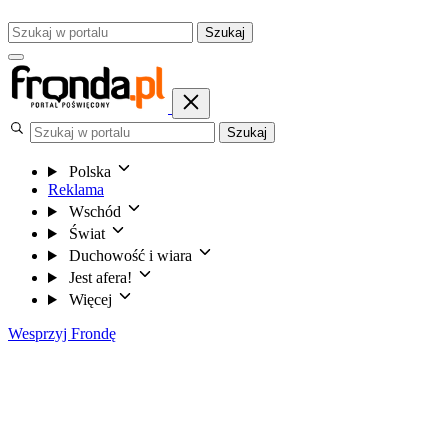
Szukaj
Szukaj
Polska
Reklama
Wschód
Świat
Duchowość i wiara
Jest afera!
Więcej
Wesprzyj Frondę