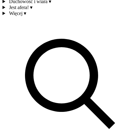
Duchowość i wiara
▾
Jest afera!
▾
Więcej
▾