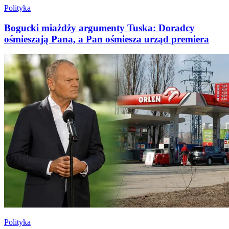
Polityka
Bogucki miażdży argumenty Tuska: Doradcy
ośmieszają Pana, a Pan ośmiesza urząd premiera
Polityka