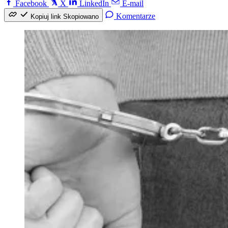
Facebook
X
LinkedIn
E-mail
Komentarze
Kopiuj link
Skopiowano