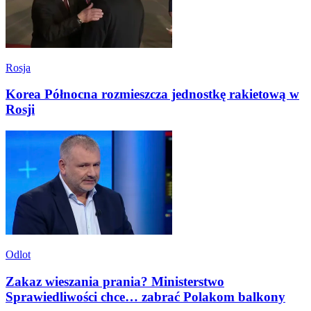
Rosja
Korea Północna rozmieszcza jednostkę rakietową w
Rosji
Odlot
Zakaz wieszania prania? Ministerstwo
Sprawiedliwości chce… zabrać Polakom balkony