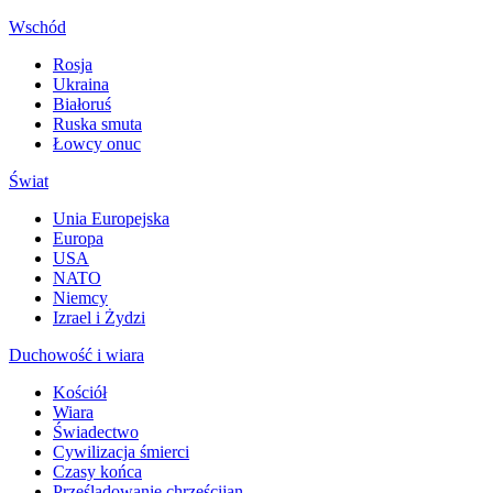
Wschód
Rosja
Ukraina
Białoruś
Ruska smuta
Łowcy onuc
Świat
Unia Europejska
Europa
USA
NATO
Niemcy
Izrael i Żydzi
Duchowość i wiara
Kościół
Wiara
Świadectwo
Cywilizacja śmierci
Czasy końca
Prześladowanie chrześcijan