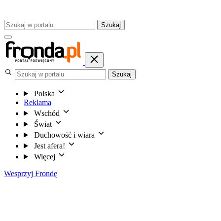
Szukaj
Szukaj
Polska
Reklama
Wschód
Świat
Duchowość i wiara
Jest afera!
Więcej
Wesprzyj Frondę