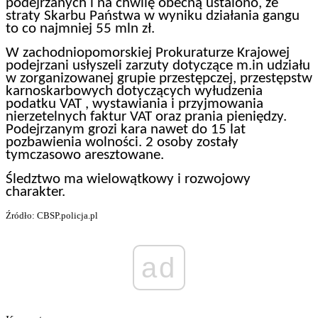
podejrzanych i na chwilę obecną ustalono, że
straty Skarbu Państwa w wyniku działania gangu
to co najmniej 55 mln zł.
W zachodniopomorskiej Prokuraturze Krajowej
podejrzani usłyszeli zarzuty dotyczące m.in udziału
w zorganizowanej grupie przestępczej, przestępstw
karnoskarbowych dotyczących wyłudzenia
podatku VAT , wystawiania i przyjmowania
nierzetelnych faktur VAT oraz prania pieniędzy.
Podejrzanym grozi kara nawet do 15 lat
pozbawienia wolności. 2 osoby zostały
tymczasowo aresztowane.
Śledztwo ma wielowątkowy i rozwojowy
charakter.
Źródło: CBSP.policja.pl
ad