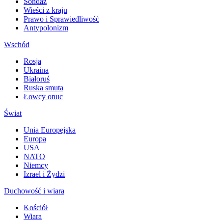
Sondaż
Wieści z kraju
Prawo i Sprawiedliwość
Antypolonizm
Wschód
Rosja
Ukraina
Białoruś
Ruska smuta
Łowcy onuc
Świat
Unia Europejska
Europa
USA
NATO
Niemcy
Izrael i Żydzi
Duchowość i wiara
Kościół
Wiara