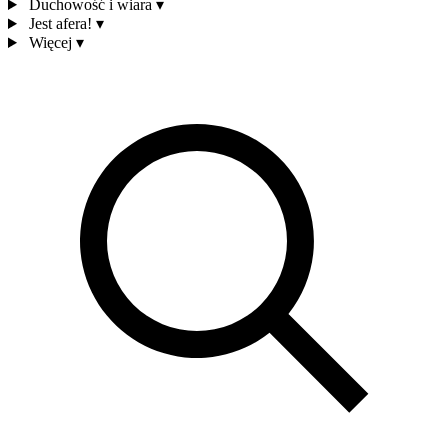
Duchowość i wiara
▾
Jest afera!
▾
Więcej
▾