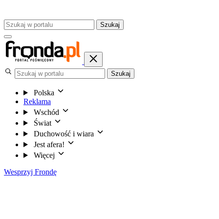
Szukaj
Szukaj
Polska
Reklama
Wschód
Świat
Duchowość i wiara
Jest afera!
Więcej
Wesprzyj Frondę