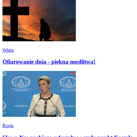
Wiara
Ofiarowanie dnia - piękna modlitwa!
Rosja