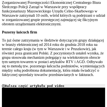
Zorganizowanej Przestępczości Ekonomicznej Centralnego Biura
Śledczego Policji Zarząd w Warszawie przy współpracy
funkcjonariuszy Mazowieckiego Urzędu Celno-Skarbowego w
Warszawie zatrzymali 10 osób, wśród których są podejrzani o udział
w zorganizowanej grupie przestępczej zajmującej się fikcyjnym
obrotem urządzeniami elektronicznymi.
Pozorny łańcuch firm
To już ósme zatrzymania w śledztwie dotyczącym grupy działającej
w branży elektronicznej od 2014 roku do grudnia 2018 roku na
terenie całego kraju (w tym w Warszawie i w Pruszkowie), jak
również poza granicami Polski. Z poczynionych ustaleń wynika, że
grupa stosowała mechanizm polegający na wielokrotnym obrocie
tym samym towarem w postaci artykułów RTV i AGD. Odbywało
się to metodą tzw. pozornego łańcucha podmiotów, wymieniających
między sobą podrobiona dokumentację, która miała świadczyć o
faktycznej sprzedaży towarów przedstawianych w fakturach.
Dalsza część artykułu pod video