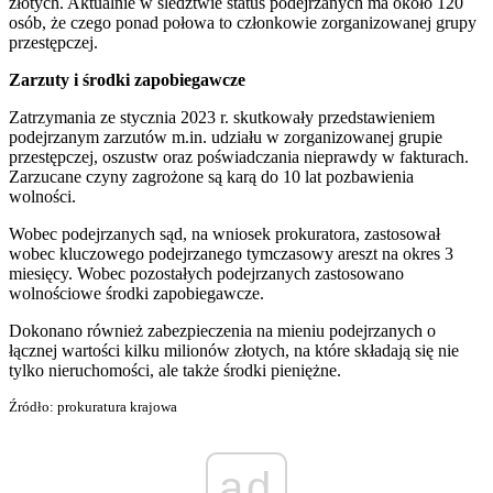
złotych. Aktualnie w śledztwie status podejrzanych ma około 120
osób, że czego ponad połowa to członkowie zorganizowanej grupy
przestępczej.
Zarzuty i środki zapobiegawcze
Zatrzymania ze stycznia 2023 r. skutkowały przedstawieniem
podejrzanym zarzutów m.in. udziału w zorganizowanej grupie
przestępczej, oszustw oraz poświadczania nieprawdy w fakturach.
Zarzucane czyny zagrożone są karą do 10 lat pozbawienia
wolności.
Wobec podejrzanych sąd, na wniosek prokuratora, zastosował
wobec kluczowego podejrzanego tymczasowy areszt na okres 3
miesięcy. Wobec pozostałych podejrzanych zastosowano
wolnościowe środki zapobiegawcze.
Dokonano również zabezpieczenia na mieniu podejrzanych o
łącznej wartości kilku milionów złotych, na które składają się nie
tylko nieruchomości, ale także środki pieniężne.
Źródło: prokuratura krajowa
ad