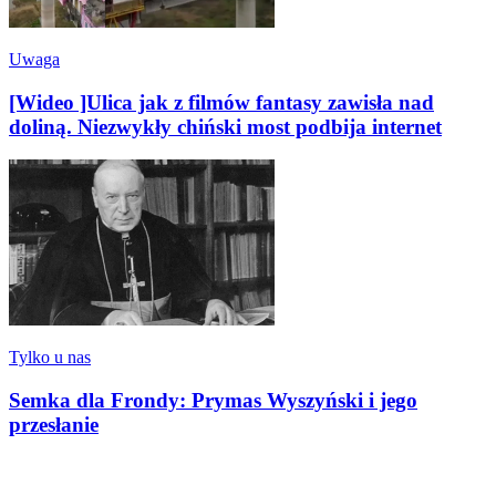
Uwaga
[Wideo ]Ulica jak z filmów fantasy zawisła nad
doliną. Niezwykły chiński most podbija internet
Tylko u nas
Semka dla Frondy: Prymas Wyszyński i jego
przesłanie