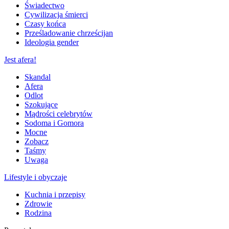
Świadectwo
Cywilizacja śmierci
Czasy końca
Prześladowanie chrześcijan
Ideologia gender
Jest afera!
Skandal
Afera
Odlot
Szokujące
Mądrości celebrytów
Sodoma i Gomora
Mocne
Zobacz
Taśmy
Uwaga
Lifestyle i obyczaje
Kuchnia i przepisy
Zdrowie
Rodzina