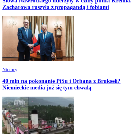
Słowa Nawrockiego uderzyły w czuły punkt Kremla.
Zacharowa ruszyła z propagandą i fobiami
Niemcy
40 mln na pokonanie PiSu i Orbana z Brukseli?
Niemieckie media już się tym chwalą