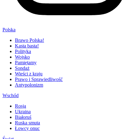
Polska
Brawo Polska!
Kasta basta!
Polityka
Wojsko
Pamiętamy
Sondaż
Wieści z kraju
Prawo i Sprawiedliwość
Antypolonizm
Wschód
Rosja
Ukraina
Białoruś
Ruska smuta
Łowcy onuc
Świat