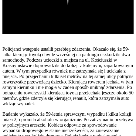
Policjanci wstępnie ustalili przebieg zdarzenia. Okazało się, że 59-
latka kierując toyotą chwilę wcześniej na parkingu uszkodziła dwa
samochody. Podczas ucieczki z miejsca na ul. Kościuszki w
Krasnymstawie doprowadziła do kolizji z kolejnym, zaparkowanym
autem. W tym przypadku również nie zatrzymała się i uciekała z
miejsca. Po przejechaniu kilkuset metrów na tej samej ulicy potrąciła
rowerzystkę przewożącą dziecko. Kierująca rowerem jechała w tym
samym kierunku i nie mogła w żaden sposób uniknąć zdarzenia. Po
potrąceniu rowerzystki kierująca toyotą przejechała jeszcze około 50
metrów, gdzie zderzyła się kierującą renault, która zatrzymała auto
widząc wypadek.
Badanie wykazało, że 59-letnia sprawczyni wypadku i kilku kolizji
miała 2,5 promila alkoholu w organizmie. Po zatrzymaniu przebywa
w policyjnym areszcie. Kobieta odpowie za spowodowanie
wypadku drogowego w stanie nietrzeźwości, za znieważanie
policjanta oraz kolizje drogowe. Policja będzie wnioskować o