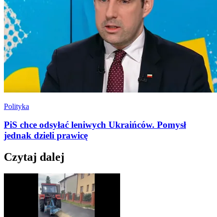
Polityka
PiS chce odsyłać leniwych Ukraińców. Pomysł
jednak dzieli prawicę
Czytaj dalej