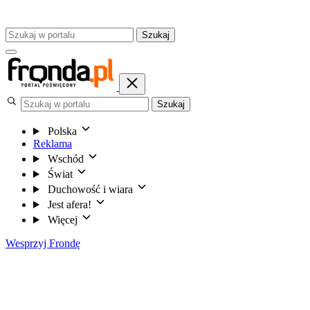
Szukaj
Szukaj
Polska
Reklama
Wschód
Świat
Duchowość i wiara
Jest afera!
Więcej
Wesprzyj Frondę