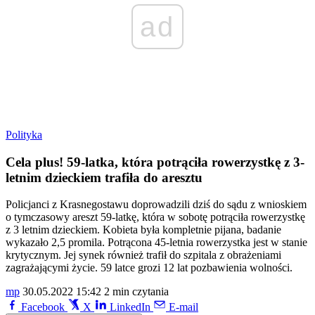
ad
Polityka
Cela plus! 59-latka, która potrąciła rowerzystkę z 3-
letnim dzieckiem trafiła do aresztu
Policjanci z Krasnegostawu doprowadzili dziś do sądu z wnioskiem
o tymczasowy areszt 59-latkę, która w sobotę potrąciła rowerzystkę
z 3 letnim dzieckiem. Kobieta była kompletnie pijana, badanie
wykazało 2,5 promila. Potrącona 45-letnia rowerzystka jest w stanie
krytycznym. Jej synek również trafił do szpitala z obrażeniami
zagrażającymi życie. 59 latce grozi 12 lat pozbawienia wolności.
mp
30.05.2022 15:42
2 min czytania
Facebook
X
LinkedIn
E-mail