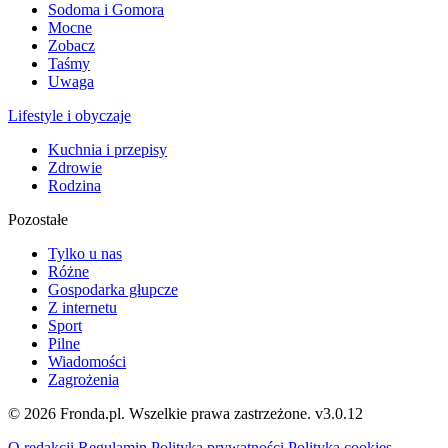
Sodoma i Gomora
Mocne
Zobacz
Taśmy
Uwaga
Lifestyle i obyczaje
Kuchnia i przepisy
Zdrowie
Rodzina
Pozostałe
Tylko u nas
Różne
Gospodarka głupcze
Z internetu
Sport
Pilne
Wiadomości
Zagrożenia
© 2026 Fronda.pl. Wszelkie prawa zastrzeżone.
v3.0.12
O redakcji
Regulamin
Polityka prywatności
Polityka cookies