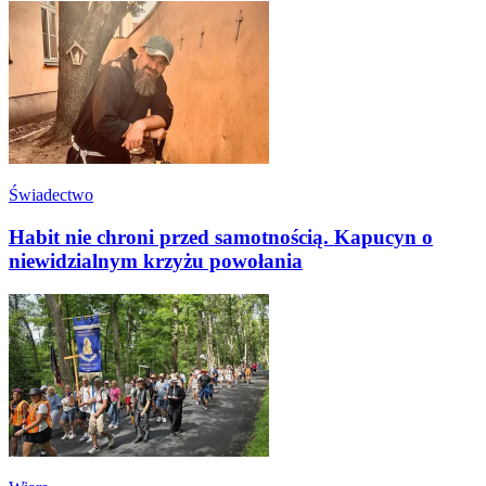
Świadectwo
Habit nie chroni przed samotnością. Kapucyn o
niewidzialnym krzyżu powołania