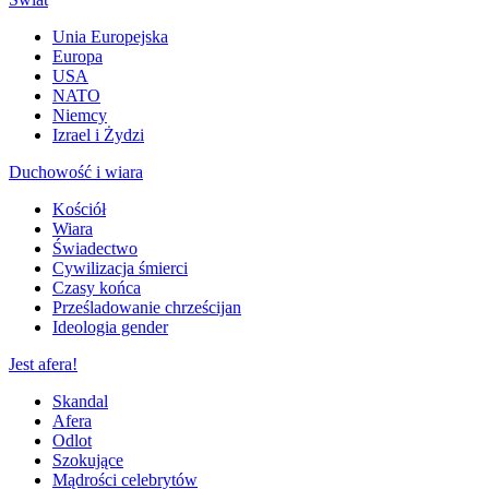
Unia Europejska
Europa
USA
NATO
Niemcy
Izrael i Żydzi
Duchowość i wiara
Kościół
Wiara
Świadectwo
Cywilizacja śmierci
Czasy końca
Prześladowanie chrześcijan
Ideologia gender
Jest afera!
Skandal
Afera
Odlot
Szokujące
Mądrości celebrytów