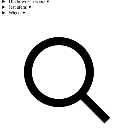
Duchowość i wiara
▾
Jest afera!
▾
Więcej
▾