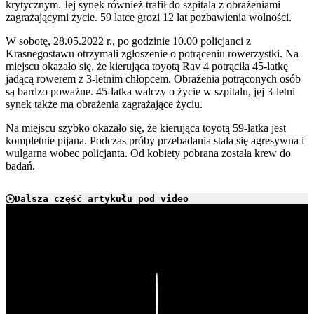
krytycznym. Jej synek również trafił do szpitala z obrażeniami
zagrażającymi życie. 59 latce grozi 12 lat pozbawienia wolności.
W sobotę, 28.05.2022 r., po godzinie 10.00 policjanci z
Krasnegostawu otrzymali zgłoszenie o potrąceniu rowerzystki. Na
miejscu okazało się, że kierująca toyotą Rav 4 potrąciła 45-latkę
jadącą rowerem z 3-letnim chłopcem. Obrażenia potrąconych osób
są bardzo poważne. 45-latka walczy o życie w szpitalu, jej 3-letni
synek także ma obrażenia zagrażające życiu.
Na miejscu szybko okazało się, że kierująca toyotą 59-latka jest
kompletnie pijana. Podczas próby przebadania stała się agresywna i
wulgarna wobec policjanta. Od kobiety pobrana została krew do
badań.
Dalsza część artykułu pod video
Play