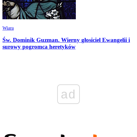
Wiara
Św. Dominik Guzman. Wierny głosiciel Ewangelii i
surowy pogromca heretyków
ad