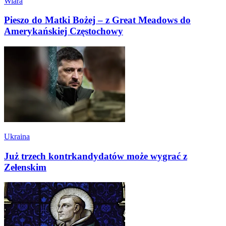
Wiara
Pieszo do Matki Bożej – z Great Meadows do
Amerykańskiej Częstochowy
Ukraina
Już trzech kontrkandydatów może wygrać z
Zełenskim