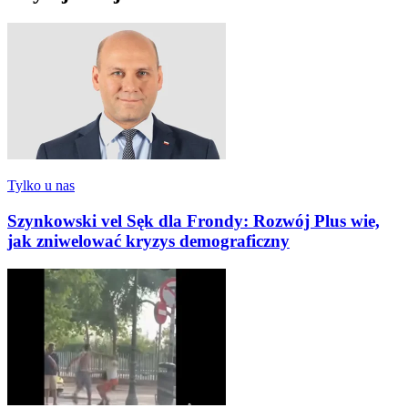
Tylko u nas
Szynkowski vel Sęk dla Frondy: Rozwój Plus wie,
jak zniwelować kryzys demograficzny