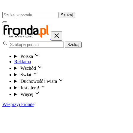
Szukaj
Szukaj
Polska
Reklama
Wschód
Świat
Duchowość i wiara
Jest afera!
Więcej
Wesprzyj Frondę