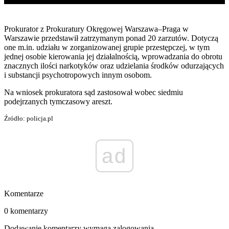
Prokurator z Prokuratury Okręgowej Warszawa–Praga w
Warszawie przedstawił zatrzymanym ponad 20 zarzutów. Dotyczą
one m.in. udziału w zorganizowanej grupie przestępczej, w tym
jednej osobie kierowania jej działalnością, wprowadzania do obrotu
znacznych ilości narkotyków oraz udzielania środków odurzających
i substancji psychotropowych innym osobom.
Na wniosek prokuratora sąd zastosował wobec siedmiu
podejrzanych tymczasowy areszt.
Źródło: policja.pl
ad
Komentarze
0 komentarzy
Dodawanie komentarzy wymaga zalogowania.