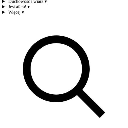
Duchowość i wiara
▾
Jest afera!
▾
Więcej
▾