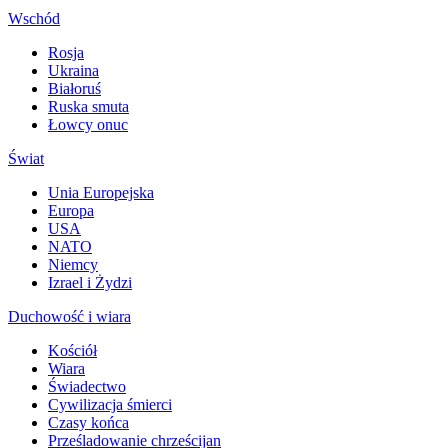
Wschód
Rosja
Ukraina
Białoruś
Ruska smuta
Łowcy onuc
Świat
Unia Europejska
Europa
USA
NATO
Niemcy
Izrael i Żydzi
Duchowość i wiara
Kościół
Wiara
Świadectwo
Cywilizacja śmierci
Czasy końca
Prześladowanie chrześcijan