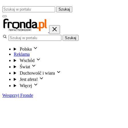
Szukaj
Szukaj
Polska
Reklama
Wschód
Świat
Duchowość i wiara
Jest afera!
Więcej
Wesprzyj Frondę