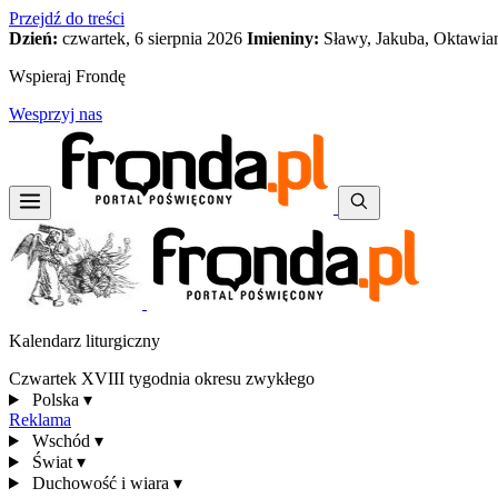
Przejdź do treści
Dzień:
czwartek, 6 sierpnia 2026
Imieniny:
Sławy, Jakuba, Oktawia
Wspieraj Frondę
Wesprzyj nas
Kalendarz liturgiczny
Czwartek XVIII tygodnia okresu zwykłego
Polska
▾
Reklama
Wschód
▾
Świat
▾
Duchowość i wiara
▾