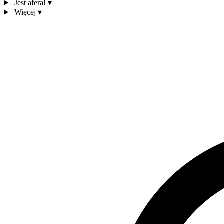
Jest afera!
▾
Więcej
▾