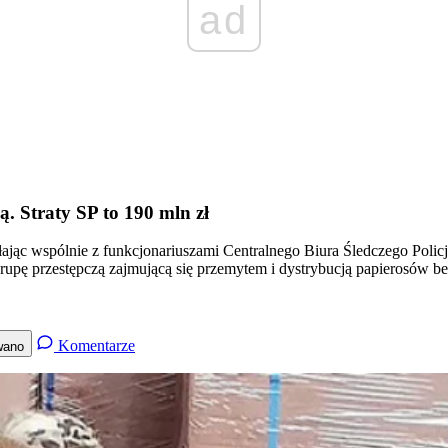
ad
. Straty SP to 190 mln zł
łając wspólnie z funkcjonariuszami Centralnego Biura Śledczego Poli
ą grupę przestępczą zajmującą się przemytem i dystrybucją papierosów
Komentarze
wano