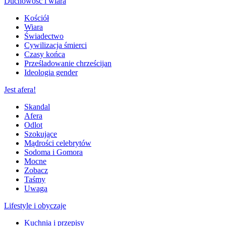
Duchowość i wiara
Kościół
Wiara
Świadectwo
Cywilizacja śmierci
Czasy końca
Prześladowanie chrześcijan
Ideologia gender
Jest afera!
Skandal
Afera
Odlot
Szokujące
Mądrości celebrytów
Sodoma i Gomora
Mocne
Zobacz
Taśmy
Uwaga
Lifestyle i obyczaje
Kuchnia i przepisy