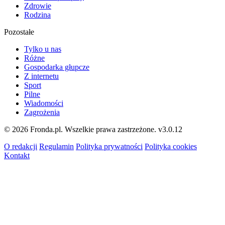
Zdrowie
Rodzina
Pozostałe
Tylko u nas
Różne
Gospodarka głupcze
Z internetu
Sport
Pilne
Wiadomości
Zagrożenia
© 2026 Fronda.pl. Wszelkie prawa zastrzeżone.
v3.0.12
O redakcji
Regulamin
Polityka prywatności
Polityka cookies
Kontakt