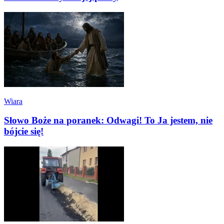
Wiara
Słowo Boże na poranek: Odwagi! To Ja jestem, nie
bójcie się!