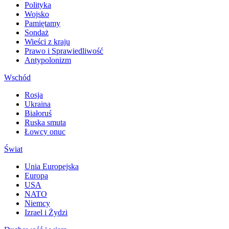
Polityka
Wojsko
Pamiętamy
Sondaż
Wieści z kraju
Prawo i Sprawiedliwość
Antypolonizm
Wschód
Rosja
Ukraina
Białoruś
Ruska smuta
Łowcy onuc
Świat
Unia Europejska
Europa
USA
NATO
Niemcy
Izrael i Żydzi