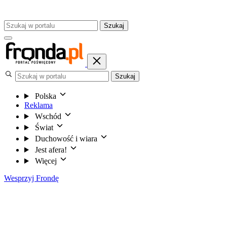
Szukaj
Szukaj
Polska
Reklama
Wschód
Świat
Duchowość i wiara
Jest afera!
Więcej
Wesprzyj Frondę