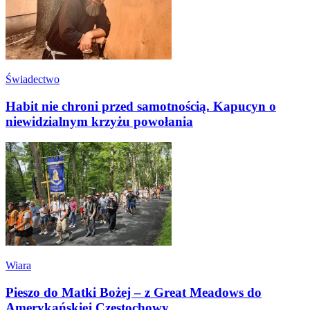
Świadectwo
Habit nie chroni przed samotnością. Kapucyn o
niewidzialnym krzyżu powołania
Wiara
Pieszo do Matki Bożej – z Great Meadows do
Amerykańskiej Częstochowy