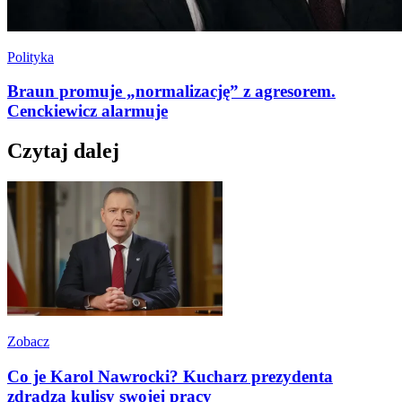
Polityka
Braun promuje „normalizację” z agresorem.
Cenckiewicz alarmuje
Czytaj dalej
Zobacz
Co je Karol Nawrocki? Kucharz prezydenta
zdradza kulisy swojej pracy