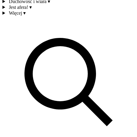
Duchowość i wiara
▾
Jest afera!
▾
Więcej
▾