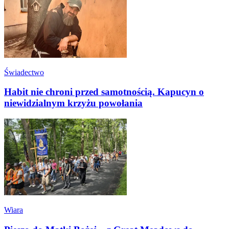
Świadectwo
Habit nie chroni przed samotnością. Kapucyn o
niewidzialnym krzyżu powołania
Wiara