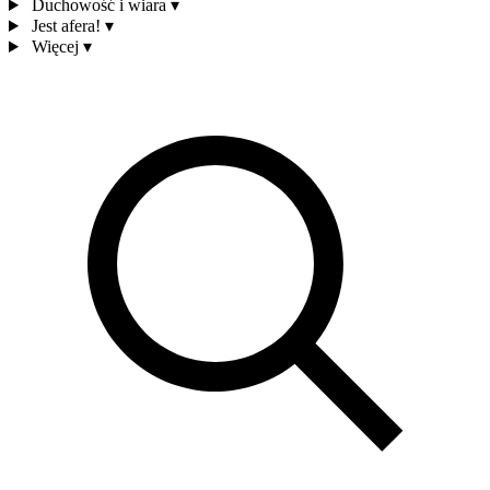
Duchowość i wiara
▾
Jest afera!
▾
Więcej
▾