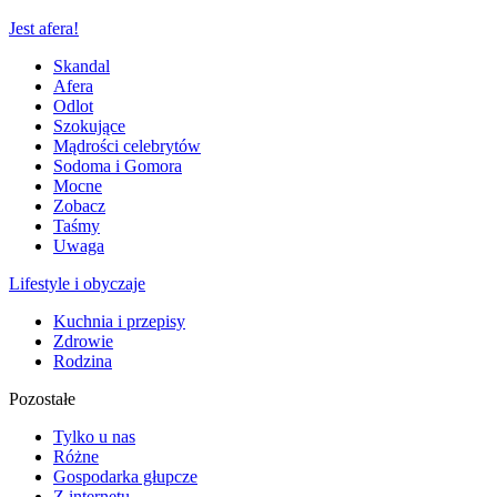
Jest afera!
Skandal
Afera
Odlot
Szokujące
Mądrości celebrytów
Sodoma i Gomora
Mocne
Zobacz
Taśmy
Uwaga
Lifestyle i obyczaje
Kuchnia i przepisy
Zdrowie
Rodzina
Pozostałe
Tylko u nas
Różne
Gospodarka głupcze
Z internetu