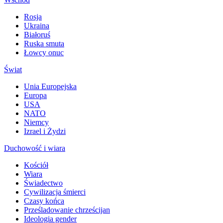
Rosja
Ukraina
Białoruś
Ruska smuta
Łowcy onuc
Świat
Unia Europejska
Europa
USA
NATO
Niemcy
Izrael i Żydzi
Duchowość i wiara
Kościół
Wiara
Świadectwo
Cywilizacja śmierci
Czasy końca
Prześladowanie chrześcijan
Ideologia gender