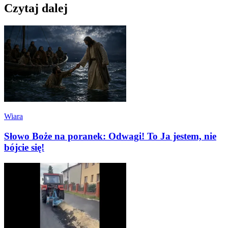
Czytaj dalej
Wiara
Słowo Boże na poranek: Odwagi! To Ja jestem, nie
bójcie się!