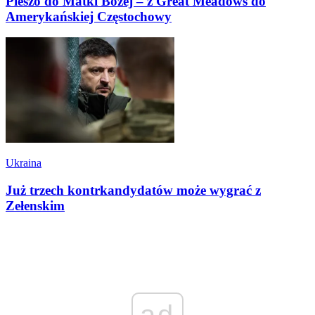
Pieszo do Matki Bożej – z Great Meadows do
Amerykańskiej Częstochowy
Ukraina
Już trzech kontrkandydatów może wygrać z
Zełenskim
ad