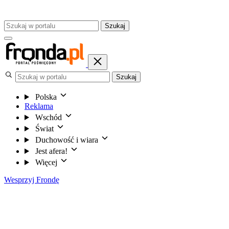
Szukaj
Szukaj
Polska
Reklama
Wschód
Świat
Duchowość i wiara
Jest afera!
Więcej
Wesprzyj Frondę