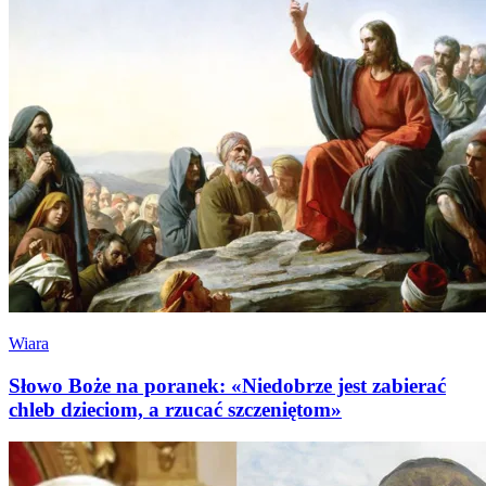
Wiara
Słowo Boże na poranek: «Niedobrze jest zabierać
chleb dzieciom, a rzucać szczeniętom»