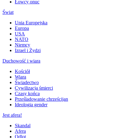
Łowcy onuc
Świat
Unia Europejska
Europa
USA
NATO
Niemcy
Izrael i Żydzi
Duchowość i wiara
Kościół
Wiara
Świadectwo
Cywilizacja śmierci
Czasy końca
Prześladowanie chrześcijan
Ideologia gender
Jest afera!
Skandal
Afera
Odlot