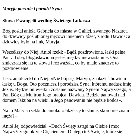
Maryja pocznie i porodzi Syna
Słowa Ewangelii według Świętego Łukasza
Bóg posłał anioła Gabriela do miasta w Galilei, zwanego Nazaret,
do dziewicy poślubionej mężowi imieniem Józef, z rodu Dawida; a
dziewicy było na imię Maryja.
Wszedłszy do Niej, Anioł rzekł: «Bądź pozdrowiona, łaski pełna,
Pan z Tobą, błogosławiona jesteś między niewiastami ». Ona
zmieszała się na te słowa i rozważała, co by miało znaczyć to
pozdrowienie.
Lecz anioł rzekł do Niej: «Nie bój się, Maryjo, znalazłaś bowiem
łaskę u Boga. Oto poczniesz i porodzisz Syna, któremu nadasz imię
Jezus. Będzie on wielki i zostanie nazwany Synem Najwyższego, a
Pan Bóg da Mu tron Jego praojca, Dawida. Będzie panował nad
domem Jakuba na wieki, a Jego panowaniu nie będzie końca».
Na to Maryja rzekła do anioła: «Jakże się to stanie, skoro nie znam
męża?»
Anioł Jej odpowiedział: «Duch Święty zstąpi na Ciebie i moc
Najwyższego okryje Cię cieniem. Dlatego też Święte, które się