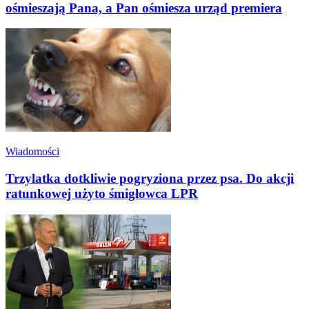
ośmieszają Pana, a Pan ośmiesza urząd premiera
Wiadomości
Trzylatka dotkliwie pogryziona przez psa. Do akcji
ratunkowej użyto śmigłowca LPR