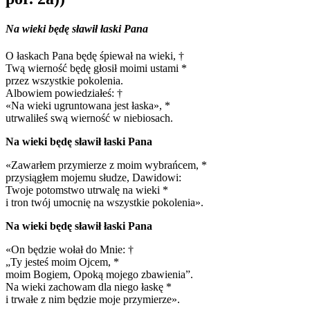
Na wieki będę sławił łaski Pana
O łaskach Pana będę śpiewał na wieki, †
Twą wierność będę głosił moimi ustami *
przez wszystkie pokolenia.
Albowiem powiedziałeś: †
«Na wieki ugruntowana jest łaska», *
utrwaliłeś swą wierność w niebiosach.
Na wieki będę sławił łaski Pana
«Zawarłem przymierze z moim wybrańcem, *
przysiągłem mojemu słudze, Dawidowi:
Twoje potomstwo utrwalę na wieki *
i tron twój umocnię na wszystkie pokolenia».
Na wieki będę sławił łaski Pana
«On będzie wołał do Mnie: †
„Ty jesteś moim Ojcem, *
moim Bogiem, Opoką mojego zbawienia”.
Na wieki zachowam dla niego łaskę *
i trwałe z nim będzie moje przymierze».