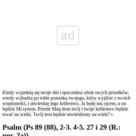
ad
Kiedy wypełnią się twoje dni i spoczniesz obok swych przodków,
wtedy wzbudzę po tobie potomka twojego, który wyjdzie z twoich
wnętrzności, i utwierdzę jego królestwo. Ja będę mu ojcem, a on
będzie Mi synem. Przede Mną dom twój i twoje królestwo będzie
trwać na wieki. Twój tron będzie utwierdzony na wieki”».
Psalm (Ps 89 (88), 2-3. 4-5. 27 i 29 (R.:
por. 2a))