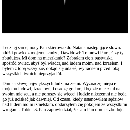
Lecz tej samej nocy Pan skierował do Natana następujące słowa:
«Idź i powiedz mojemu słudze, Dawidowi: To mówi Pan: „Czy ty
zbudujesz Mi dom na mieszkanie? Zabrałem cię z pastwiska
spośród owiec, abyś był władcą nad ludem moim, nad Izraelem. I
byłem z tobą wszędzie, dokąd się udałeś, wytraciłem przed tobą
wszystkich twoich nieprzyjaciół.
Dam ci sławę największych ludzi na ziemi. Wyznaczę miejsce
mojemu ludowi, Izraelowi, i osadzę go tam, i będzie mieszkał na
swoim miejscu, a nie poruszy się więcej i ludzie nikczemni nie będą
go już uciskać jak dawniej. Od czasu, kiedy ustanowiłem sędziów
nad ludem moim izraelskim, obdarzyłem cię pokojem ze wszystkimi
wrogami. Tobie też Pan zapowiedział, że sam Pan dom ci zbuduje.