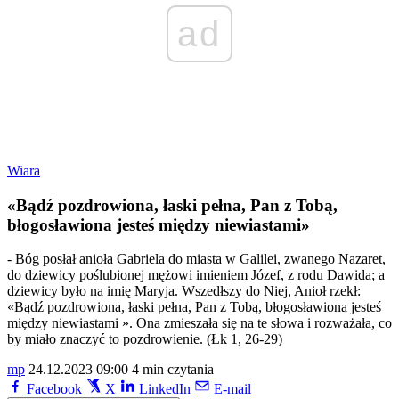
ad
Wiara
«Bądź pozdrowiona, łaski pełna, Pan z Tobą,
błogosławiona jesteś między niewiastami»
- Bóg posłał anioła Gabriela do miasta w Galilei, zwanego Nazaret,
do dziewicy poślubionej mężowi imieniem Józef, z rodu Dawida; a
dziewicy było na imię Maryja. Wszedłszy do Niej, Anioł rzekł:
«Bądź pozdrowiona, łaski pełna, Pan z Tobą, błogosławiona jesteś
między niewiastami ». Ona zmieszała się na te słowa i rozważała, co
by miało znaczyć to pozdrowienie. (Łk 1, 26-29)
mp
24.12.2023 09:00
4 min czytania
Facebook
X
LinkedIn
E-mail