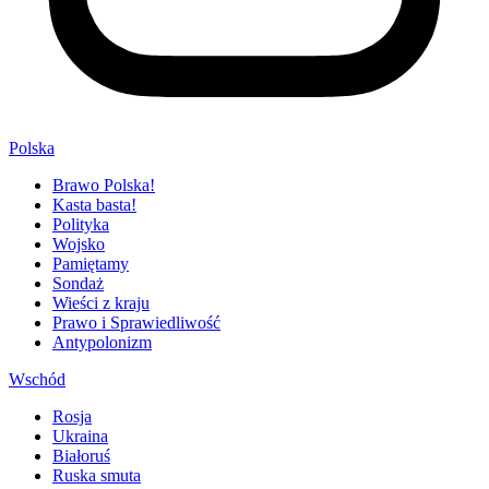
Polska
Brawo Polska!
Kasta basta!
Polityka
Wojsko
Pamiętamy
Sondaż
Wieści z kraju
Prawo i Sprawiedliwość
Antypolonizm
Wschód
Rosja
Ukraina
Białoruś
Ruska smuta