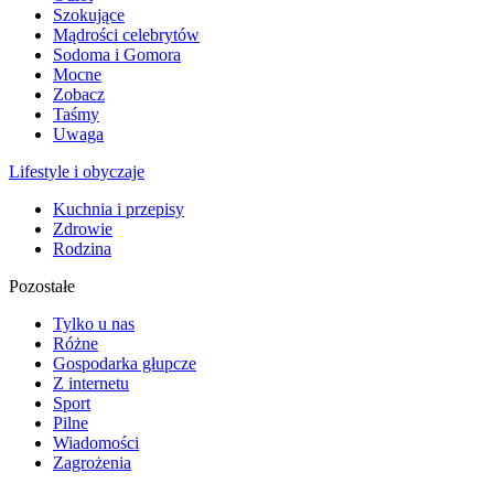
Szokujące
Mądrości celebrytów
Sodoma i Gomora
Mocne
Zobacz
Taśmy
Uwaga
Lifestyle i obyczaje
Kuchnia i przepisy
Zdrowie
Rodzina
Pozostałe
Tylko u nas
Różne
Gospodarka głupcze
Z internetu
Sport
Pilne
Wiadomości
Zagrożenia