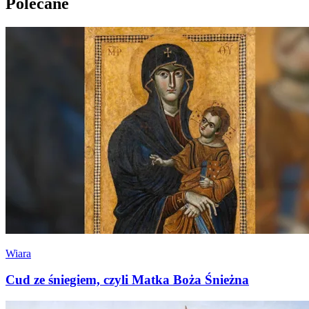
Polecane
Wiara
Cud ze śniegiem, czyli Matka Boża Śnieżna