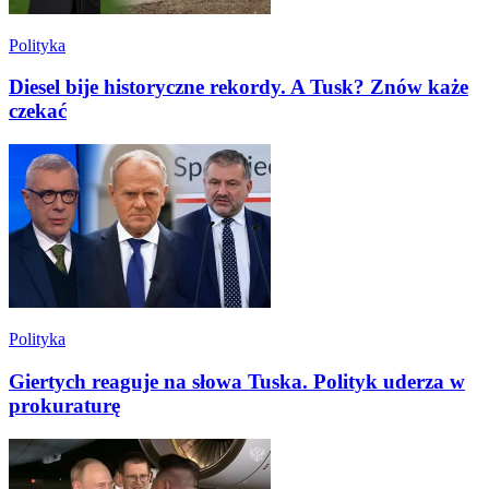
Polityka
Diesel bije historyczne rekordy. A Tusk? Znów każe
czekać
Polityka
Giertych reaguje na słowa Tuska. Polityk uderza w
prokuraturę