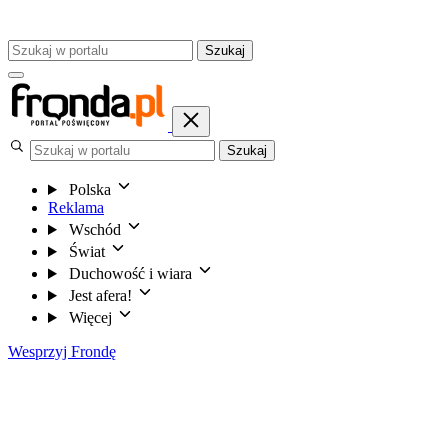
Szukaj
Szukaj
Polska
Reklama
Wschód
Świat
Duchowość i wiara
Jest afera!
Więcej
Wesprzyj Frondę