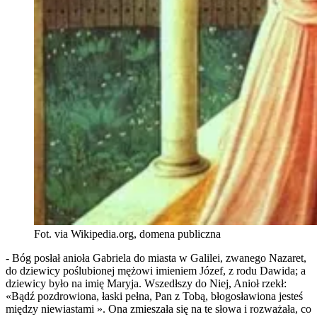
Fot. via Wikipedia.org, domena publiczna
- Bóg posłał anioła Gabriela do miasta w Galilei, zwanego Nazaret,
do dziewicy poślubionej mężowi imieniem Józef, z rodu Dawida; a
dziewicy było na imię Maryja. Wszedłszy do Niej, Anioł rzekł:
«Bądź pozdrowiona, łaski pełna, Pan z Tobą, błogosławiona jesteś
między niewiastami ». Ona zmieszała się na te słowa i rozważała, co