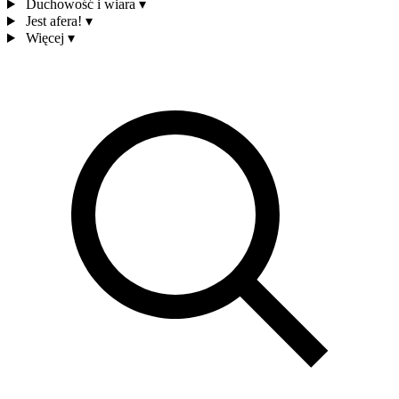
Duchowość i wiara
▾
Jest afera!
▾
Więcej
▾