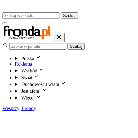
Szukaj
Szukaj
Polska
Reklama
Wschód
Świat
Duchowość i wiara
Jest afera!
Więcej
Wesprzyj Frondę