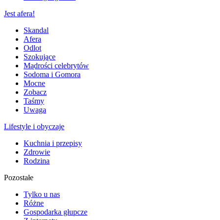
Jest afera!
Skandal
Afera
Odlot
Szokujące
Mądrości celebrytów
Sodoma i Gomora
Mocne
Zobacz
Taśmy
Uwaga
Lifestyle i obyczaje
Kuchnia i przepisy
Zdrowie
Rodzina
Pozostałe
Tylko u nas
Różne
Gospodarka głupcze