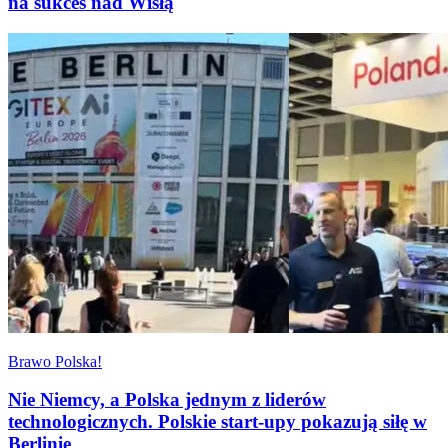
na sukces nad Wisłą
Brawo Polska!
Nie Niemcy, a Polska jednym z liderów
technologicznych. Polskie start-upy pokazują siłę w
Berlinie