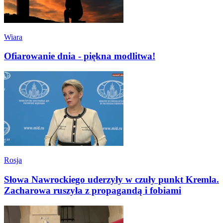
Wiara
Ofiarowanie dnia - piękna modlitwa!
Rosja
Słowa Nawrockiego uderzyły w czuły punkt Kremla.
Zacharowa ruszyła z propagandą i fobiami