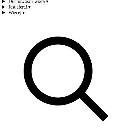
Duchowość i wiara
▾
Jest afera!
▾
Więcej
▾