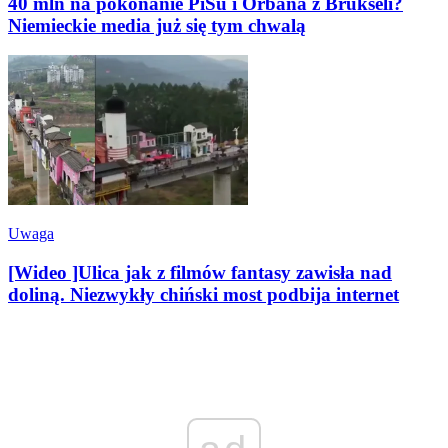
40 mln na pokonanie PiSu i Orbana z Brukseli?
Niemieckie media już się tym chwalą
Uwaga
[Wideo ]Ulica jak z filmów fantasy zawisła nad
doliną. Niezwykły chiński most podbija internet