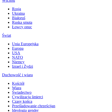
Wschód
Rosja
Ukraina
Białoruś
Ruska smuta
Łowcy onuc
Świat
Unia Europejska
Europa
USA
NATO
Niemcy
Izrael i Żydzi
Duchowość i wiara
Kościół
Wiara
Świadectwo
Cywilizacja śmierci
Czasy końca
Prześladowanie chrześcijan
Ideologia gender