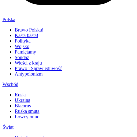
Polska
Brawo Polska!
Kasta basta!
Polityka
Wojsko
Pamiętamy
Sondaż
Wieści z kraju
Prawo i Sprawiedliwość
Antypolonizm
Wschód
Rosja
Ukraina
Białoruś
Ruska smuta
Łowcy onuc
Świat