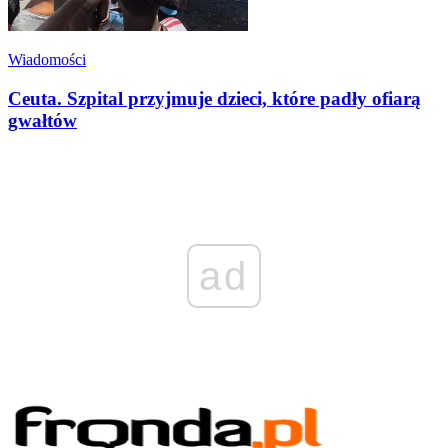
Wiadomości
Ceuta. Szpital przyjmuje dzieci, które padły ofiarą
gwałtów
ad