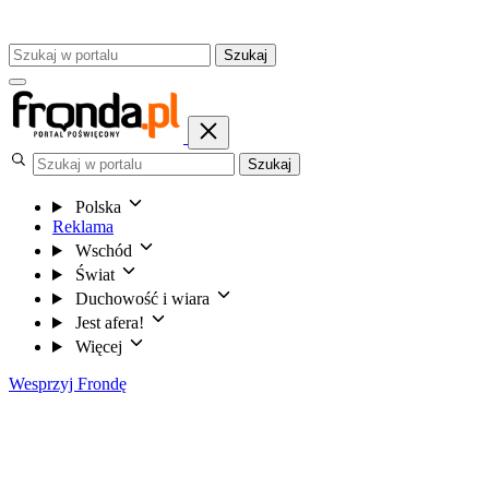
Szukaj
Szukaj
Polska
Reklama
Wschód
Świat
Duchowość i wiara
Jest afera!
Więcej
Wesprzyj Frondę