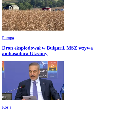
Europa
Dron eksplodował w Bułgarii. MSZ wzywa
ambasadora Ukrainy
Rosja