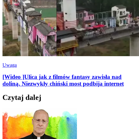
Uwaga
[Wideo ]Ulica jak z filmów fantasy zawisła nad
doliną. Niezwykły chiński most podbija internet
Czytaj dalej