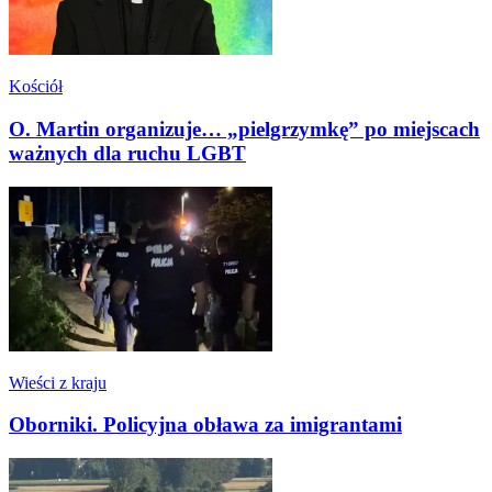
Kościół
O. Martin organizuje… „pielgrzymkę” po miejscach
ważnych dla ruchu LGBT
Wieści z kraju
Oborniki. Policyjna obława za imigrantami