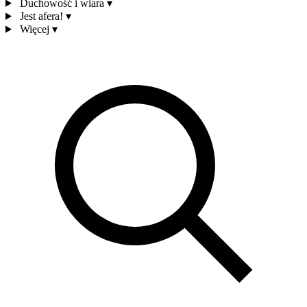
Duchowość i wiara
▾
Jest afera!
▾
Więcej
▾