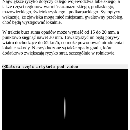
Największe ryzyko dotyczy całego województwa lubelskiego, a
także części regionów warmińsko-mazurskiego, podlaskiego,
mazowieckiego, świętokrzyskiego i podkarpackiego. Synoptycy
wskazują, że zjawiska mogą mieć miejscami gwałtowny przebieg,
choć będą występować lokalnie.
W trakcie burz suma opadów może wynieść od 15 do 20 mm, a
punktowo sięgnąć nawet 30 mm. Towarzyszyć im będą porywy
wiatru dochodzące do 65 km/h, co może powodować utrudnienia i
lokalne szkody. Niewykluczone są także opady gradu, które
dodatkowo zwiększają ryzyko strat, szczególnie w rolnictwie.
Dalsza część artykułu pod video
Play