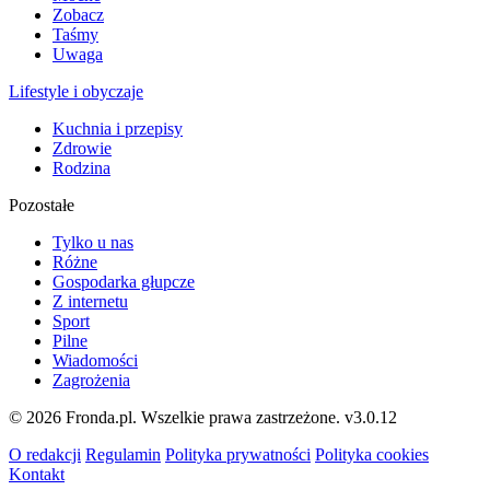
Zobacz
Taśmy
Uwaga
Lifestyle i obyczaje
Kuchnia i przepisy
Zdrowie
Rodzina
Pozostałe
Tylko u nas
Różne
Gospodarka głupcze
Z internetu
Sport
Pilne
Wiadomości
Zagrożenia
© 2026 Fronda.pl. Wszelkie prawa zastrzeżone.
v3.0.12
O redakcji
Regulamin
Polityka prywatności
Polityka cookies
Kontakt