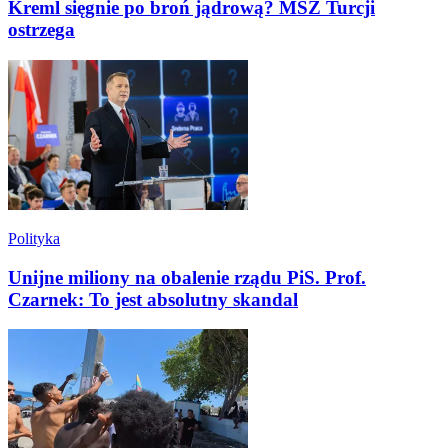
Kreml sięgnie po broń jądrową? MSZ Turcji
ostrzega
Polityka
Unijne miliony na obalenie rządu PiS. Prof.
Czarnek: To jest absolutny skandal