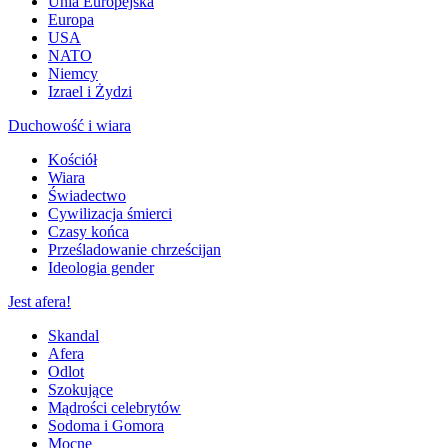
Unia Europejska
Europa
USA
NATO
Niemcy
Izrael i Żydzi
Duchowość i wiara
Kościół
Wiara
Świadectwo
Cywilizacja śmierci
Czasy końca
Prześladowanie chrześcijan
Ideologia gender
Jest afera!
Skandal
Afera
Odlot
Szokujące
Mądrości celebrytów
Sodoma i Gomora
Mocne