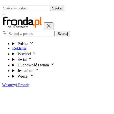
Szukaj
Szukaj
Polska
Reklama
Wschód
Świat
Duchowość i wiara
Jest afera!
Więcej
Wesprzyj Frondę