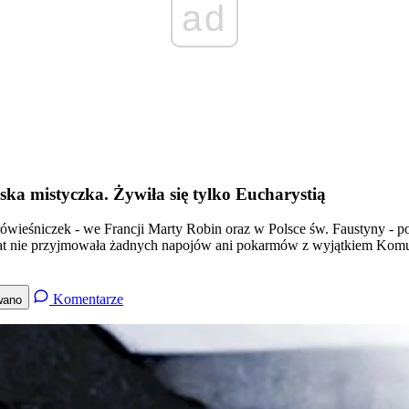
ad
lska mistyczka. Żywiła się tylko Eucharystią
ówieśniczek - we Francji Marty Robin oraz w Polsce św. Faustyny - pop
 lat nie przyjmowała żadnych napojów ani pokarmów z wyjątkiem Komu
Komentarze
wano