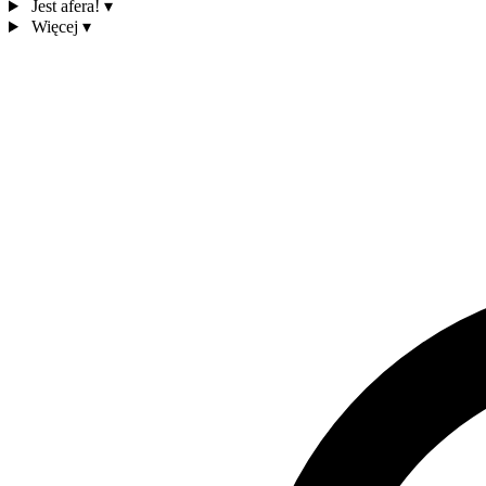
Jest afera!
▾
Więcej
▾