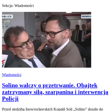
Sekcja: Wiadomości
Wiadomości
Solino walczy o przetrwanie. Obajtek
zatrzymany siłą, szarpanina i interwencja
Policji
Przed siedzibą Inowrocławskich Kopalń Soli „Solino” doszło do