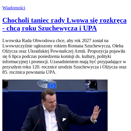
Wiadomości
Chocholi taniec rady Lwowa się rozkręca
- chcą roku Szuchewycza i UPA
Lwowska Rada Obwodowa chce, aby rok 2027 został na
Lwowszczyźnie ogłoszony rokiem Romana Szuchewycza, Ołeha
Olżycza oraz Ukraińskiej Powstańczej Armii. Propozycja pojawiła
się 6 lipca podczas posiedzenia komisji ds. kultury, polityki
informacyjnej i promocji. Uzasadnieniem mają być przypadające w
przyszłym roku 120. rocznice urodzin Szuchewycza i Olżycza oraz
85. rocznica powstania UPA.