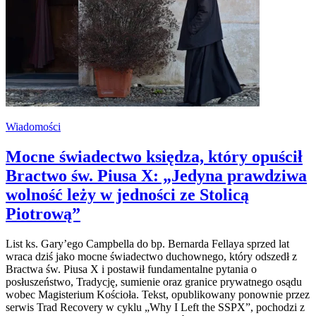
Wiadomości
Mocne świadectwo księdza, który opuścił
Bractwo św. Piusa X: „Jedyna prawdziwa
wolność leży w jedności ze Stolicą
Piotrową”
List ks. Gary’ego Campbella do bp. Bernarda Fellaya sprzed lat
wraca dziś jako mocne świadectwo duchownego, który odszedł z
Bractwa św. Piusa X i postawił fundamentalne pytania o
posłuszeństwo, Tradycję, sumienie oraz granice prywatnego osądu
wobec Magisterium Kościoła. Tekst, opublikowany ponownie przez
serwis Trad Recovery w cyklu „Why I Left the SSPX”, pochodzi z