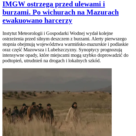
IMGW ostrzega przed ulewami i
burzami. Po wichurach na Mazurach
ewakuowano harcerzy
Instytut Meteorologii i Gospodarki Wodnej wydał kolejne
ostrzeżenia przed silnym deszczem z burzami. Alerty pierwszego
stopnia obejmują województwa warmińsko-mazurskie i podlaskie
oraz część Mazowsza i Lubelszczyzny. Synoptycy prognozują
intensywne opady, które miejscami mogą szybko doprowadzić do
podtopień, utrudnień na drogach i lokalnych szkód.