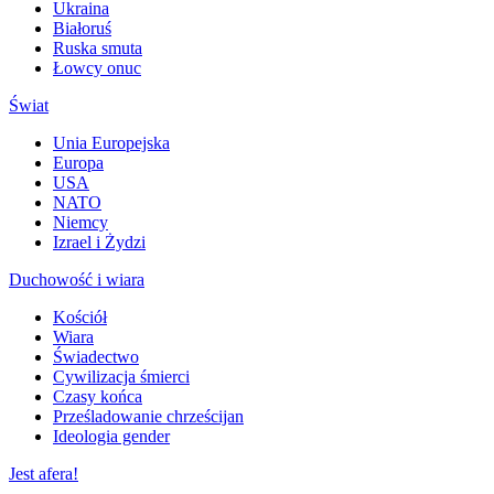
Ukraina
Białoruś
Ruska smuta
Łowcy onuc
Świat
Unia Europejska
Europa
USA
NATO
Niemcy
Izrael i Żydzi
Duchowość i wiara
Kościół
Wiara
Świadectwo
Cywilizacja śmierci
Czasy końca
Prześladowanie chrześcijan
Ideologia gender
Jest afera!