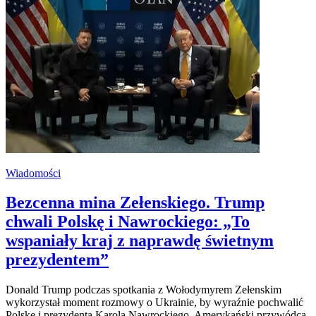
Wiadomości
Bezcenna mina Zełenskiego. Trump
chwali Polskę i Nawrockiego: „To
wspaniały kraj z naprawdę świetnym
prezydentem”
Donald Trump podczas spotkania z Wołodymyrem Zełenskim
wykorzystał moment rozmowy o Ukrainie, by wyraźnie pochwalić
Polskę i prezydenta Karola Nawrockiego. Amerykański przywódca