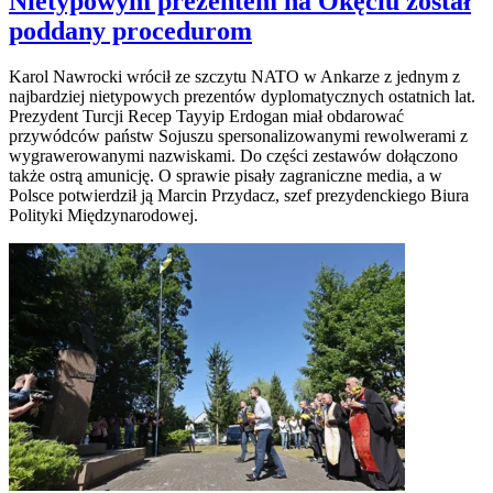
Nietypowym prezentem na Okęciu został
poddany procedurom
Karol Nawrocki wrócił ze szczytu NATO w Ankarze z jednym z
najbardziej nietypowych prezentów dyplomatycznych ostatnich lat.
Prezydent Turcji Recep Tayyip Erdogan miał obdarować
przywódców państw Sojuszu spersonalizowanymi rewolwerami z
wygrawerowanymi nazwiskami. Do części zestawów dołączono
także ostrą amunicję. O sprawie pisały zagraniczne media, a w
Polsce potwierdził ją Marcin Przydacz, szef prezydenckiego Biura
Polityki Międzynarodowej.