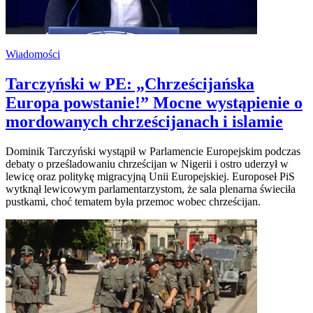
Wiadomości
Tarczyński w PE: „Chrześcijańska
Europa powstanie!” Mocne wystąpienie o
mordowanych chrześcijanach i islamie
Dominik Tarczyński wystąpił w Parlamencie Europejskim podczas
debaty o prześladowaniu chrześcijan w Nigerii i ostro uderzył w
lewicę oraz politykę migracyjną Unii Europejskiej. Europoseł PiS
wytknął lewicowym parlamentarzystom, że sala plenarna świeciła
pustkami, choć tematem była przemoc wobec chrześcijan.