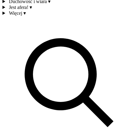
Duchowość i wiara
▾
Jest afera!
▾
Więcej
▾