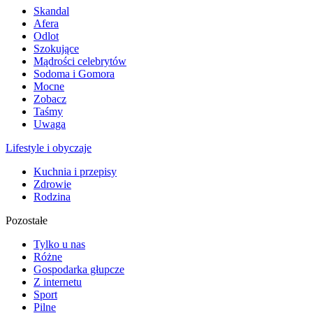
Skandal
Afera
Odlot
Szokujące
Mądrości celebrytów
Sodoma i Gomora
Mocne
Zobacz
Taśmy
Uwaga
Lifestyle i obyczaje
Kuchnia i przepisy
Zdrowie
Rodzina
Pozostałe
Tylko u nas
Różne
Gospodarka głupcze
Z internetu
Sport
Pilne