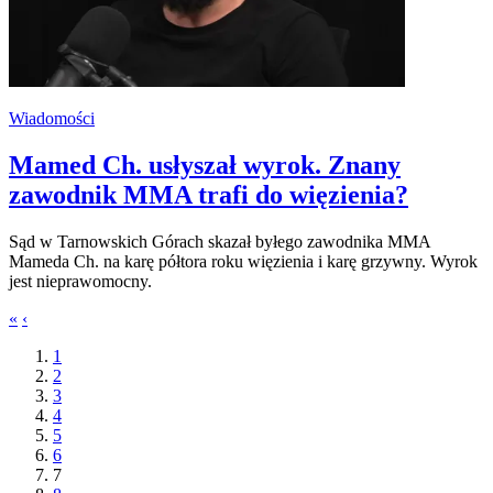
Wiadomości
Mamed Ch. usłyszał wyrok. Znany
zawodnik MMA trafi do więzienia?
Sąd w Tarnowskich Górach skazał byłego zawodnika MMA
Mameda Ch. na karę półtora roku więzienia i karę grzywny. Wyrok
jest nieprawomocny.
«
‹
1
2
3
4
5
6
7